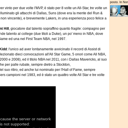
posto. In Nort
er vinto per due volte l'MVP, è stato per 8 volte un All-Star, tre volte un
illuminato gli attacchi di Dallas, Suns (dove era la mente del Run &
 non vincente), e brevemente Lakers, in una esperienza poco felice a
t Hill
, giocatore dal talento sopraffino quanto fragile: compagno per
nde talento al college (due titoli a Duke), un po' meno in NBA, dove
 Game ed una nel First Team NBA, nel 1997.
Kidd
: l'unico ad aver lontanamente avvicinato il record di Assist di
llezionato dieci convocazioni all'All Star Game, 5 onori come All NBA,
2000 e 2008), ed il titolo NBA nel 2011, con i Dallas Mavericks, al suo
che per palle rubate, sempre dietro a Stockton,
del suo ritiro, ed anche lui nominato per l'Hall of Fame, sempre
rs campioni nel 1983, ed è stato un quattro volte All Star e tre volte
ecause the server or network
is not supported: