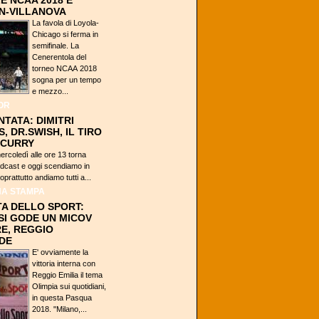
E NCAA 2018 È
N-VILLANOVA
La favola di Loyola-
Chicago si ferma in
semifinale. La
Cenerentola del
torneo NCAA 2018
sogna per un tempo
e mezzo...
OR
NTATA: DIMITRI
, DR.SWISH, IL TIRO
 CURRY
rcoledì alle ore 13 torna
cast e oggi scendiamo in
rattutto andiamo tutti a...
A STAMPA
A DELLO SPORT:
SI GODE UN MICOV
E, REGGIO
DE
E' ovviamente la
vittoria interna con
Reggio Emilia il tema
Olimpia sui quotidiani,
in questa Pasqua
2018. "Milano,...