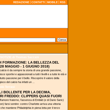
REDAZIONE
CONTATTI
MOBILE
RSS
 NOTIZIE
di Thomas Saccani
I FORMAZIONE: LA BELLEZZA DEL
28 MAGGIO - 1 GIUGNO 2018)
 calcio è da sempre la storia di una grande passione,
sce sportivi e appassionati a tutti i livelli e a tutte le età e
utto passione per il bello. Riscoprire il valore della
ioco del calcio ha infatti un ...
olo Terrasi
LI BOLLENTE PER LA DECIMA,
RI FREDDO: CLIPPERS QUASI FUORI
ell'amore fraterno, l'assenza di Embiid (e di Dario Saric)
on) farsi sentire: contro Charlotte arriva una vittoria
che mantiene Philadelphia in piena lotta per il terzo