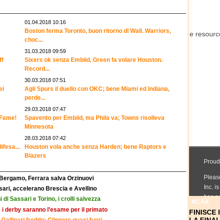
01.04.2018 10:16
Boston ferma Toronto, buon ritorno di Wall. Warriors,
choc...
31.03.2018 09:59
ff
Sixers ok senza Embiid, Green fa volare Houston.
Record...
30.03.2018 07:51
ei
Agli Spurs il duello con OKC; bene Miami ed Indiana,
perde...
29.03.2018 07:47
f Fame!
Spavento per Embiid, ma Phila va; Towns risolleva
Minnesota
28.03.2018 07:42
ifesa...
Houston vola anche senza Harden; bene Raptors e
Blazers
 Bergamo, Ferrara salva Orzinuovi
ari, accelerano Brescia e Avellino
hi di Sassari e Torino, i crolli salvezza
NCAA
i derby saranno l’esame per il primato
FINISCE
 Gallinari freddo: Clippers quasi fuori