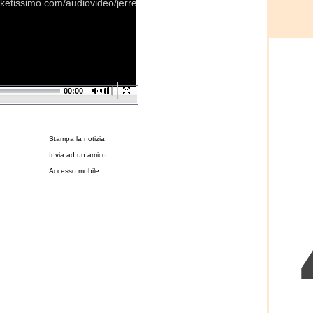
ketissimo.com/audiovideo/jerrells.mp4
00:00
Stampa la notizia
Invia ad un amico
Accesso mobile