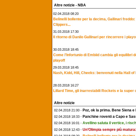
Altre notizie - NBA
02.04.2018 08:20
Belinelli bollente per la decima, Gallinari freddo:
Clippers...
31.03.2018 17:30
Il ritorno di Danilo Gallinari per rincorrere i playo
30.03.2018 18:45
Come l'Infortunio di Embiid cambia gli equilibri d
playoff
29.03.2018 18:45
Nash, Kidd, Hill, Cheeks: benvenuti nella Hall o
28.03.2018 16:27
Lillard Time, gli inarrestabili Rockets e la super d
Altre notizie
Poz, ok la prima. Bene Siena e
02.04.2018 21:00 -
Panchine roventi a Capo e Sass
02.04.2018 18:33 -
Avellino saluta il vertice, i risc
02.04.2018 16:01 -
Un’Olimpia sempre più matura: 
02.04.2018 12:43 -
Belinelli bollente per la decima,
02.04.2018 08:20 -