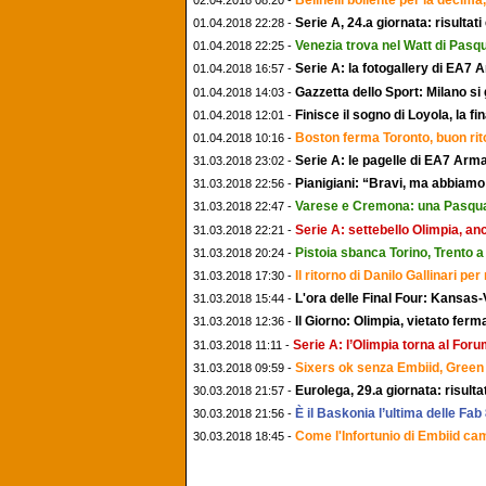
Serie A, 24.a giornata: risultati
01.04.2018 22:28 -
Venezia trova nel Watt di Pasqu
01.04.2018 22:25 -
Serie A: la fotogallery di EA7
01.04.2018 16:57 -
Gazzetta dello Sport: Milano si
01.04.2018 14:03 -
Finisce il sogno di Loyola, la 
01.04.2018 12:01 -
Boston ferma Toronto, buon rit
01.04.2018 10:16 -
Serie A: le pagelle di EA7 Arm
31.03.2018 23:02 -
Pianigiani: “Bravi, ma abbiamo
31.03.2018 22:56 -
Varese e Cremona: una Pasqua d
31.03.2018 22:47 -
Serie A: settebello Olimpia, an
31.03.2018 22:21 -
Pistoia sbanca Torino, Trento 
31.03.2018 20:24 -
Il ritorno di Danilo Gallinari per
31.03.2018 17:30 -
L'ora delle Final Four: Kansas-V
31.03.2018 15:44 -
Il Giorno: Olimpia, vietato ferm
31.03.2018 12:36 -
Serie A: l’Olimpia torna al For
31.03.2018 11:11 -
Sixers ok senza Embiid, Green
31.03.2018 09:59 -
Eurolega, 29.a giornata: risulta
30.03.2018 21:57 -
È il Baskonia l’ultima delle Fab
30.03.2018 21:56 -
Come l'Infortunio di Embiid camb
30.03.2018 18:45 -