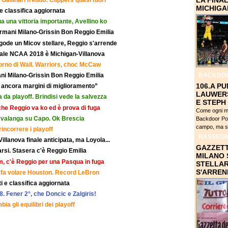
LA FINAL
MICHIGA
 e classifica aggiornata
a una vittoria importante, Avellino ko
 Armani Milano-Grissin Bon Reggio Emilia
 gode un Micov stellare, Reggio s'arrende
finale NCAA 2018 è Michigan-Villanova
orno di Wall. Warriors, choc McCaw
BACKDO
ani Milano-Grissin Bon Reggio Emilia
106.A PU
 ancora margini di miglioramento”
LAUWERS
a playoff. Brindisi vede la salvezza
E STEPH
che Reggio va ko ed è prova di fuga
Come ogni me
a valanga su Capo. Ok Brescia
Backdoor Pod
campo, ma sop
 rincorrere i playoff
RASSEGN
illanova finale anticipata, ma Loyola...
GAZZETT
arsi. Stasera c'è Reggio Emilia
MILANO 
um, c'è Reggio per una Pasqua in fuga
STELLAR
S'ARREN
 fa volare Houston. Record LeBron
ti e classifica aggiornata
 8. Fener 2°, che Doncic e Zalgiris!
ia gli equilibri dei playoff