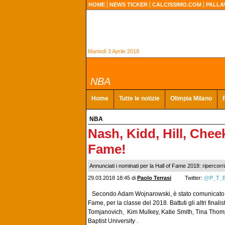
HOME
NEWS TICKER
CALCISSIMO.COM
PALLA
Martedì 3 Aprile 2018
NBA
Home
Tutte le notizie
Olimpia Milano
NBA
Nash, Kidd, Hill, Chee
Fame!
Annunciati i nominati per la Hall of Fame 2018: ripercorri
29.03.2018 18:45
di
Paolo Terrasi
Twitter:
@P_T_
Secondo Adam Wojnarowski, è stato comunicato a S
Fame, per la classe del 2018. Battuti gli altri final
Tomjanovich, Kim Mulkey, Katie Smith, Tina Thom
Baptist University .