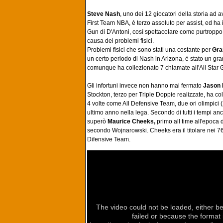
Steve Nash
, uno dei 12 giocatori della storia ad av
First Team NBA, è terzo assoluto per assist, ed ha 
Gun di D'Antoni, così spettacolare come purtroppo
causa dei problemi fisici.
Problemi fisici che sono stati una costante per
Gran
un certo periodo di Nash in Arizona, è stato un gra
comunque ha collezionato 7 chiamate all'All Star
Gli infortuni invece non hanno mai fermato
Jason 
Stockton, terzo per Triple Doppie realizzate, ha co
4 volte come All Defensive Team, due ori olimpici (
ultimo anno nella lega. Secondo di tutti i tempi an
superò
Maurice Cheeks,
primo all time all'epoca 
secondo Wojnarowski. Cheeks era il titolare nei 76e
Difensive Team.
The video could not be loaded, either b
failed or because the format 