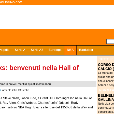
VOLISSIMO.COM
Pagelle
Serie A
Serie A2
Eurolega
NBA
Backdoor
TUTTE LE
CORSO D
ks: benvenuti nella Hall of
CALCIO (
La storia del
quella che uni
che è innanzit
amo in breve i meriti di questi mostri sacri
bellezza nel g
NBA
di Pa
B
articolo letto 130 volte
BELINEL
teve Nash, Jason Kidd, e Grant Hill il loro ingresso nella Hall of
GALLINA
isti: Ray Allen, Chris Webber, Charles "Lefty" Driesell, Rudy
Nella città d
pson, arbitro NBA Hugh Evans e le rose del 1953-58 della Wayland
continua a (n
convincente, 