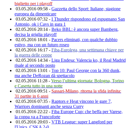
biglietto per i playoff
03.05.2016 09:58 -
Gazzetta dello Sport: Italiane, stagione
europea da dimenticare
03.05.2016 07:32 -
I Thunder rispondono ed espugnano San
Antonio, ok i Cavs in gara 1
02.05.2016 20:14 -
Beko BBL: è ancora super Bamberg,
decisa la griglia playoff
02.05.2016 18:01 -
Pacers eliminati, con qualche dubbio
estivo, ma con un futuro roseo
02.05.2016 16:17 -
Fiba-Eurolega, una settimana chiave per
la guerra delle coppe
02.05.2016 14:34 -
Liga Endesa: Valencia ko, il Real Madrid
risale al secondo posto
02.05.2016 13:01 -
Top 10: Paul George con la 360 dunk,
ma anche DeRozan dà spettacolo
02.05.2016 11:28 -
Verso l’ultima giornata: Bologna, Torino
e Caserta tutto in una notte
02.05.2016 09:51 -
Sassari-Milano, ritorna la sfida infinita:
31 partite in 6 anni
02.05.2016 07:35 -
Raptors e Heat vincono le gare 7,
Warriors dominanti anche senza Curry
01.05.2016 22:22 -
Fiba Europe Cup: che beffa per Varese,
la coppa va a Francoforte
01.05.2016 20:03 -
VTB League: super Langford per
l'Unics, CSKA 2-0