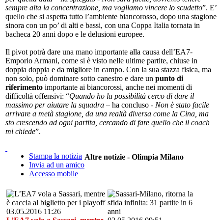
sempre alta la concentrazione, ma vogliamo vincere lo scudetto
”. E’
quello che si aspetta tutto l’ambiente biancorosso, dopo una stagione
sinora con un po’ di alti e bassi, con una Coppa Italia tornata in
bacheca 20 anni dopo e le delusioni europee.
Il pivot potrà dare una mano importante alla causa dell’EA7-
Emporio Armani, come si è visto nelle ultime partite, chiuse in
doppia doppia e da migliore in campo. Con la sua stazza fisica, ma
non solo, può dominare sotto canestro e dare un
punto di
riferimento
importante ai biancorossi, anche nei momenti di
difficoltà offensivi: “
Quando ho la possibilità cerco di dare il
massimo per aiutare la squadra
– ha concluso -
Non è stato facile
arrivare a metà stagione, da una realtà diversa come la Cina, ma
sto crescendo ad ogni partita, cercando di fare quello che il coach
mi chiede
”.
Stampa la notizia
Altre notizie - Olimpia Milano
Invia ad un amico
Accesso mobile
03.05.2016 11:26