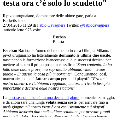
testa ora c’è solo lo scudetto"
Il pivot uruguaiano, dominatore delle ultime gare, parla a
Basketissimo
27.04.2016 11:29 di
Fabio Cavagnera
Twitter:
@fabiocavagnera
articolo letto 975 volte
Esteban
Batista
Esteban Batista
è l’uomo del momento in casa Olimpia Milano. Il
pivot uruguaiano ha letteralmente
dominato le ultime due uscite
,
trascinando la formazione biancorossa ai due successi decisivi per
mettere al sicuro il primo posto in classifica: “
Sono contento. Io ho
fatto delle buone prove, ma soprattutto abbiamo vinto
– le sue
parole –
E’ questa la cosa più importante
”. Conquistando, così,
matematicamente il
fattore campo
per tutti i playoff:
“Era un
nostro obiettivo e l’abbiamo raggiunto, ma ora arriva la fase più
importante e decisiva della nostra stagione
”.
La
post-season inizierà tra una decina di giorni
, domenica 8 maggio,
e da allora sarà una lunga
volata senza soste
, per arrivare fino a
metà giugno: “
Il nostro focus è ora esclusivamente sui playoff.
Abbiamo lavorato duro nelle ultime settimane per arrivare pronti
per quella data
– ha spiegato -
Non sarà facile, dovremo tenere