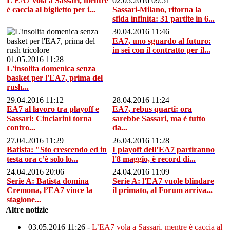
L’EA7 vola a Sassari, mentre
02.05.2016 09:51
è caccia al biglietto per i...
Sassari-Milano, ritorna la
sfida infinita: 31 partite in 6...
30.04.2016 11:46
EA7, uno sguardo al futuro:
in sei con il contratto per il...
01.05.2016 11:28
L'insolita domenica senza
basket per l'EA7, prima del
rush...
29.04.2016 11:12
28.04.2016 11:24
EA7 al lavoro tra playoff e
EA7, rebus quarti: ora
Sassari: Cinciarini torna
sarebbe Sassari, ma è tutto
contro...
da...
27.04.2016 11:29
26.04.2016 11:28
Batista: "Sto crescendo ed in
I playoff dell’EA7 partiranno
testa ora c’è solo lo...
l'8 maggio, è record di...
24.04.2016 20:06
24.04.2016 11:09
Serie A: Batista domina
Serie A: l'EA7 vuole blindare
Cremona, l’EA7 vince la
il primato, al Forum arriva...
stagione...
Altre notizie
03.05.2016 11:26 -
L’EA7 vola a Sassari, mentre è caccia al