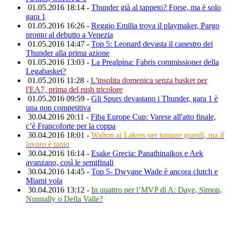
01.05.2016 18:14 -
Thunder già al tappeto? Forse, ma è solo
gara 1
01.05.2016 16:26 -
Reggio Emilia trova il playmaker, Pargo
pronto al debutto a Venezia
01.05.2016 14:47 -
Top 5: Leonard devasta il canestro dei
Thunder alla prima azione
01.05.2016 13:03 -
La Prealpina: Fabris commissioner della
Legabasket?
01.05.2016 11:28 -
L'insolita domenica senza basket per
l'EA7, prima del rush tricolore
01.05.2016 09:59 -
Gli Spurs devastano i Thunder, gara 1 è
una non competitiva
30.04.2016 20:11 -
Fiba Europe Cup: Varese all'atto finale,
c’è Francoforte per la coppa
30.04.2016 18:01 -
Walton ai Lakers per tornare grandi, ma il
lavoro è tanto
30.04.2016 16:14 -
Esake Grecia: Panathinaikos e Aek
avanzano, così le semifinali
30.04.2016 14:45 -
Top 5- Dwyane Wade è ancora clutch e
Miami vola
30.04.2016 13:12 -
In quattro per l’MVP di A: Daye, Simon,
Nunnally o Della Valle?