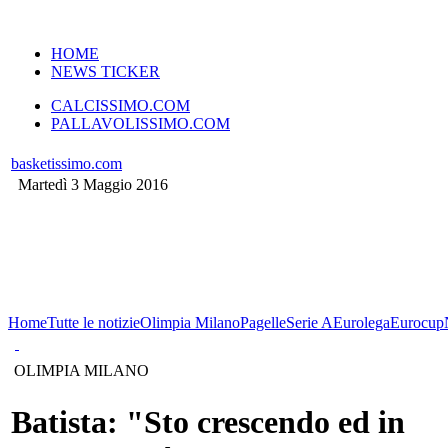
VERSIONE MOBILE
HOME
NEWS TICKER
CALCISSIMO.COM
PALLAVOLISSIMO.COM
basketissimo.com
Martedì 3 Maggio 2016
Home
Tutte le notizie
Olimpia Milano
Pagelle
Serie A
Eurolega
Eurocup
OLIMPIA MILANO
Batista: "Sto crescendo ed in