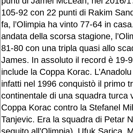
punti di Jamel McLean; nel 2016/1
105-92 con 22 punti di Rakim San
fa, l’Olimpia ha vinto 77-64 in casa.
andata della scorsa stagione, l’Oli
81-80 con una tripla quasi allo sca
James. In assoluto il record è 19-9
include la Coppa Korac. L’Anadolu
infatti nel 1996 conquistò il primo t
continentale di una squadra turca 
Coppa Korac contro la Stefanel Mi
Tanjevic. Era la squadra di Petar 
seguito all’Olimpia), Ufuk Sarica,