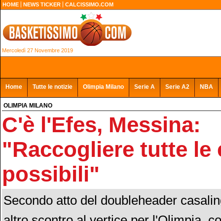
HOME
NEWS TICKER
CALCISSIMO.COM
Mercoledì 27 Novembre 2019
Home
Tutte le notizie
Olimpia Milano
Serie A
Serie A2
NBA
OLIMPIA MILANO
C'è l'Efes, Messina:
"Raccogliere tutte le
possibili"
Secondo atto del doubleheader casalin
altro scontro al vertice per l'Olimpia, co