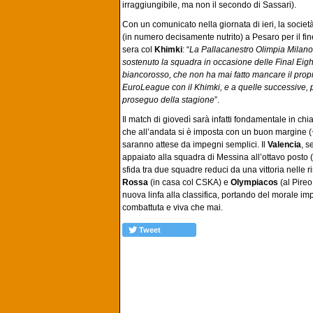
irraggiungibile, ma non il secondo di Sassari).
Con un comunicato nella giornata di ieri, la società
(in numero decisamente nutrito) a Pesaro per il fi
sera col
Khimki
: “
La Pallacanestro Olimpia Milano d
sostenuto la squadra in occasione delle Final Eight 
biancorosso, che non ha mai fatto mancare il prop
EuroLeague con il Khimki, e a quelle successive, 
proseguo della stagione
”.
Il match di giovedì sarà infatti fondamentale in chi
che all’andata si è imposta con un buon margine (+
saranno attese da impegni semplici. Il
Valencia
, s
appaiato alla squadra di Messina all’ottavo posto (m
sfida tra due squadre reduci da una vittoria nell
Rossa
(in casa col CSKA) e
Olympiacos
(al Pireo
nuova linfa alla classifica, portando del morale im
combattuta e viva che mai.
Tweet