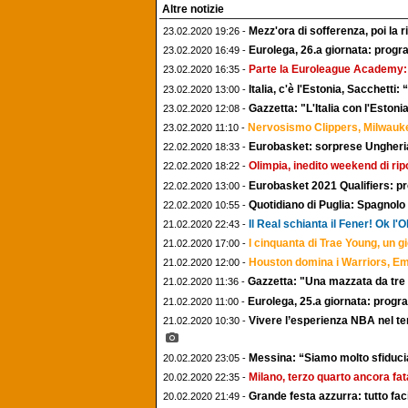
Altre notizie
Mezz'ora di sofferenza, poi la 
23.02.2020 19:26 -
Eurolega, 26.a giornata: progra
23.02.2020 16:49 -
Parte la Euroleague Academy:
23.02.2020 16:35 -
Italia, c'è l'Estonia, Sacchetti
23.02.2020 13:00 -
Gazzetta: "L'Italia con l'Eston
23.02.2020 12:08 -
Nervosismo Clippers, Milwauke
23.02.2020 11:10 -
Eurobasket: sorprese Ungheria
22.02.2020 18:33 -
Olimpia, inedito weekend di ripo
22.02.2020 18:22 -
Eurobasket 2021 Qualifiers: pr
22.02.2020 13:00 -
Quotidiano di Puglia: Spagnol
22.02.2020 10:55 -
Il Real schianta il Fener! Ok l
21.02.2020 22:43 -
I cinquanta di Trae Young, un
21.02.2020 17:00 -
Houston domina i Warriors, Emb
21.02.2020 12:00 -
Gazzetta: "Una mazzata da tre 
21.02.2020 11:36 -
Eurolega, 25.a giornata: progra
21.02.2020 11:00 -
Vivere l’esperienza NBA nel t
21.02.2020 10:30 -
Messina: “Siamo molto sfiducia
20.02.2020 23:05 -
Milano, terzo quarto ancora fat
20.02.2020 22:35 -
Grande festa azzurra: tutto fac
20.02.2020 21:49 -