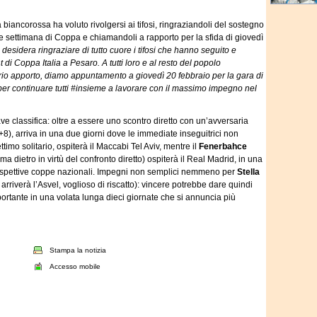
 biancorossa ha voluto rivolgersi ai tifosi, ringraziandoli del sostegno
ne settimana di Coppa e chiamandoli a rapporto per la sfida di giovedì
esidera ringraziare di tutto cuore i tifosi che hanno seguito e
di Coppa Italia a Pesaro. A tutti loro e al resto del popolo
rio apporto, diamo appuntamento a giovedì 20 febbraio per la gara di
per continuare tutti #insieme a lavorare con il massimo impegno nel
ave classifica: oltre a essere uno scontro diretto con un’avversaria
8), arriva in una due giorni dove le immediate inseguitrici non
ettimo solitario, ospiterà il Maccabi Tel Aviv, mentre il
Fenerbahce
a dietro in virtù del confronto diretto) ospiterà il Real Madrid, in una
e rispettive coppe nazionali. Impegni non semplici nemmeno per
Stella
 arriverà l’Asvel, voglioso di riscatto): vincere potrebbe dare quindi
portante in una volata lunga dieci giornate che si annuncia più
Stampa la notizia
Accesso mobile