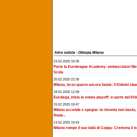
Altre notizie - Olimpia Milano
23.02.2020 16:35
Parte la Euroleague Academy: ambasciatori Me
Scola
20.02.2020 22:35
Milano, terzo quarto ancora fatale: il Khimki sbanc
18.02.2020 12:08
Eurolega, inizia la volata playoff: si parte dal Khi
15.02.2020 19:47
Milano accende e spegne: la rimonta non basta, 
finale...
13.02.2020 19:43
Milano rompe il suo tabù di Coppa: Cremona è ko,