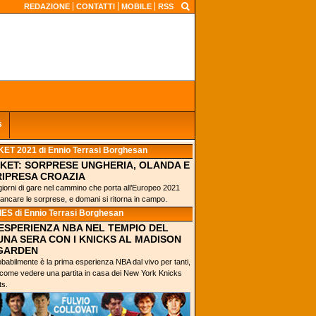
REDAZIONE
CONTATTI
MOBILE
RSS
s
ET 2021
di Ennio Terrasi Borghesan
KET: SORPRESE UNGHERIA, OLANDA E
RIPRESA CROAZIA
iorni di gare nel cammino che porta all’Europeo 2021
ancare le sorprese, e domani si ritorna in campo.
IES
di Ennio Terrasi Borghesan
’ESPERIENZA NBA NEL TEMPIO DEL
UNA SERA CON I KNICKS AL MADISON
GARDEN
babilmente è la prima esperienza NBA dal vivo per tanti,
: come vedere una partita in casa dei New York Knicks
ts.