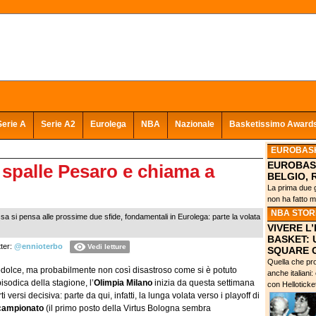
Serie A
Serie A2
Eurolega
NBA
Nazionale
Basketissimo Award
EUROBASK
EUROBAS
e spalle Pesaro e chiama a
BELGIO, 
La prima due g
non ha fatto m
NBA STOR
sa si pensa alle prossime due sfide, fondamentali in Eurolega: parte la volata
VIVERE L
BASKET: 
ter:
@ennioterbo
Vedi letture
SQUARE 
Quella che pro
dolce, ma probabilmente non così disastroso come si è potuto
anche italiani
isodica della stagione, l’
Olimpia Milano
inizia da questa settimana
con Helloticke
versi decisiva: parte da qui, infatti, la lunga volata verso i playoff di
campionato
(il primo posto della Virtus Bologna sembra