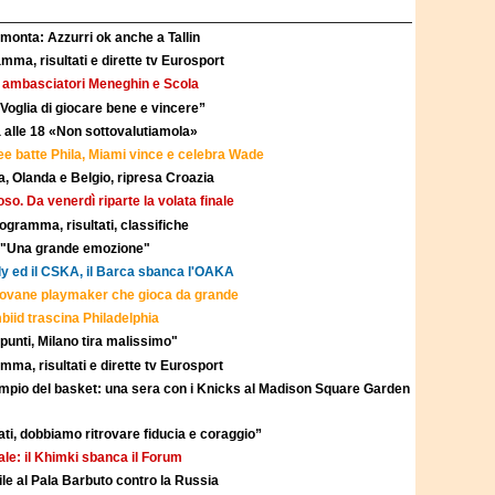
rimonta: Azzurri ok anche a Tallin
mma, risultati e dirette tv Eurosport
 ambasciatori Meneghin e Scola
: “Voglia di giocare bene e vincere”
ia alle 18 «Non sottovalutiamola»
e batte Phila, Miami vince e celebra Wade
, Olanda e Belgio, ripresa Croazia
so. Da venerdì riparte la volata finale
ogramma, risultati, classifiche
o "Una grande emozione"
'Oly ed il CSKA, il Barca sbanca l'OAKA
 giovane playmaker che gioca da grande
iid trascina Philadelphia
punti, Milano tira malissimo"
mma, risultati e dirette tv Eurosport
empio del basket: una sera con i Knicks al Madison Square Garden
ti, dobbiamo ritrovare fiducia e coraggio”
ale: il Khimki sbanca il Forum
ile al Pala Barbuto contro la Russia