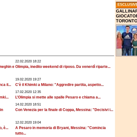
ESCLUSIV
GALLINAR
GIOCATOR
TORONTO
22.02.2020 18:22
neghin e
Olimpia, inedito weekend di riposo. Da venerdì riparte...
19.02.2020 19:27
a il...
C'è il Khimki a Milano: "Aggredire partita, aspetto...
17.02.2020 12:35
mki...
L’Olimpia si mette alle spalle Pesaro e chiama a...
14.02.2020 18:51
in
Con Venezia per la finale di Coppa, Messina: "Decisivi i...
12.02.2020 19:04
 è...
A Pesaro in memoria di Bryant, Messina: "Comincia
tutto...