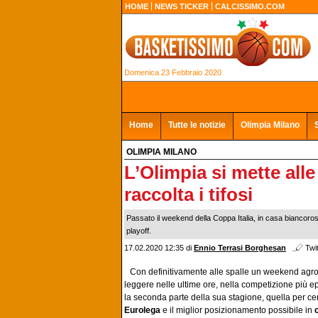
HOME
NEWS TICKER
CALCISSIMO.COM
Domenica 23 Febbraio 2020
Home
Tutte le notizie
Olimpia Milano
OLIMPIA MILANO
L’Olimpia si mette all
raccolta i tifosi
Passato il weekend della Coppa Italia, in casa biancoros
playoff.
17.02.2020 12:35
di
Ennio Terrasi Borghesan
Twit
Con definitivamente alle spalle un weekend agro
leggere nelle ultime ore, nella competizione più ep
la seconda parte della sua stagione, quella per certi 
Eurolega
e il miglior posizionamento possibile in