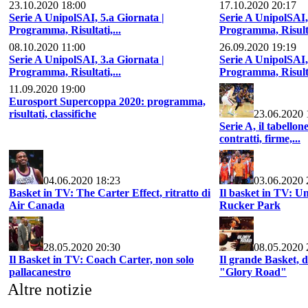
23.10.2020 18:00
17.10.2020 20:17
Serie A UnipolSAI, 5.a Giornata |
Serie A UnipolSAI,
Programma, Risultati,...
Programma, Risulta
08.10.2020 11:00
26.09.2020 19:19
Serie A UnipolSAI, 3.a Giornata |
Serie A UnipolSAI,
Programma, Risultati,...
Programma, Risulta
11.09.2020 19:00
Eurosport Supercoppa 2020: programma,
risultati, classifiche
23.06.2020 
Serie A, il tabello
contratti, firme,...
04.06.2020 18:23
03.06.2020 
Basket in TV: The Carter Effect, ritratto di
Il basket in TV: Un
Air Canada
Rucker Park
28.05.2020 20:30
08.05.2020 
Il Basket in TV: Coach Carter, non solo
Il grande Basket, 
pallacanestro
"Glory Road"
Altre notizie