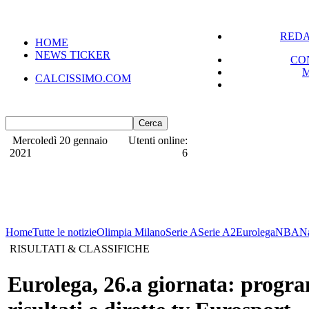
REDA
HOME
NEWS TICKER
CO
CALCISSIMO.COM
Mercoledì 20 gennaio
Utenti online:
2021
6
Home
Tutte le notizie
Olimpia Milano
Serie A
Serie A2
Eurolega
NBA
N
RISULTATI & CLASSIFICHE
Eurolega, 26.a giornata: progr