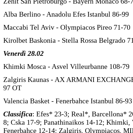
Zenit San Pietroburgo - Bayern Monaco 68-
Alba Berlino - Anadolu Efes Istanbul 86-99
Maccabi Tel Aviv - Olympiacos Pireo 71-70
Kirolbet Baskonia - Stella Rossa Belgrado 7
Venerdì 28.02
Khimki Mosca - Asvel Villeurbanne 108-79
Zalgiris Kaunas - AX ARMANI EXCHANG
97 OT
Valencia Basket - Fenerbahce Istanbul 86-93
Classifica
: Efes* 23-3; Real*, Barcellona* 
8; Cska 17-9; Panathinaikos 14-12; Khimki, 
Fenerbahce 12-14; Zalgiris, Olympiacos, 