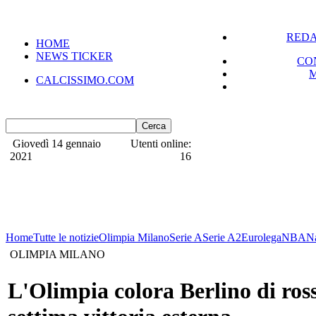
REDA
HOME
NEWS TICKER
CO
CALCISSIMO.COM
Giovedì 14 gennaio
Utenti online:
2021
16
Home
Tutte le notizie
Olimpia Milano
Serie A
Serie A2
Eurolega
NBA
N
OLIMPIA MILANO
L'Olimpia colora Berlino di ros