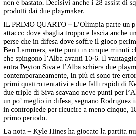
non è bastato. Decisivi anche i 28 assist di s
prodotti dai due playmaker.
IL PRIMO QUARTO – L’Olimpia parte un po’ 
attacco dove sbaglia troppo e lascia anche un
perse che in difesa dove soffre il gioco perim
Ben Lammers, sette punti in cinque minuti c
che spingono l’Alba avanti 10-6. Il vantaggio
entra Peyton Siva e l’Alba schiera due play
contemporaneamente, In più ci sono tre errori
primi quattro tentativi e due falli rapidi di 
due triple di Siva scavano nove punti per l’A
un po’ meglio in difesa, segnano Rodriguez i
in contropiede per ricucire a meno cinque, 18
primo periodo.
La nota – Kyle Hines ha giocato la partita n