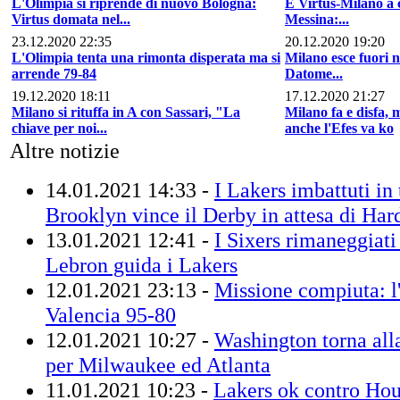
L'Olimpia si riprende di nuovo Bologna:
È Virtus-Milano a 
Virtus domata nel...
Messina:...
23.12.2020 22:35
20.12.2020 19:20
L'Olimpia tenta una rimonta disperata ma si
Milano esce fuori n
arrende 79-84
Datome...
19.12.2020 18:11
17.12.2020 21:27
Milano si rituffa in A con Sassari, "La
Milano fa e disfa, 
chiave per noi...
anche l'Efes va ko
Altre notizie
14.01.2021 14:33 -
I Lakers imbattuti in 
Brooklyn vince il Derby in attesa di Har
13.01.2021 12:41 -
I Sixers rimaneggiat
Lebron guida i Lakers
12.01.2021 23:13 -
Missione compiuta: l
Valencia 95-80
12.01.2021 10:27 -
Washington torna alla
per Milwaukee ed Atlanta
11.01.2021 10:23 -
Lakers ok contro Hou