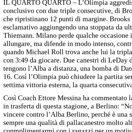
IL QUARTO QUARTO – L’Olimpia aggredisc
conclusivo con due triple consecutive, di Br
che ripristinano 12 punti di margine. Brooks 
esclamativo aggiungendo una stoppata da u
Thiemann. Milano perde qualche occasione i
allungare, ma difende in modo intenso, contro
quando Michael Roll trova anche lui la tripl
con 3:49 da giocare. Due canestri di LeDay 
tengono l’Alba a distanza, una bomba di Dat
16. Così l’Olimpia può chiudere la partita se
settima vittoria esterna, la quarta consecutiv
Così Coach Ettore Messina ha commentato la 
in trasferta di questa stagione, a Berlino: “N
vincere contro l’Alba Berlino, perché è una 
sempre una qualità di pallacanestro molto al
conmplimentarmi con i ragazzi per un motiv