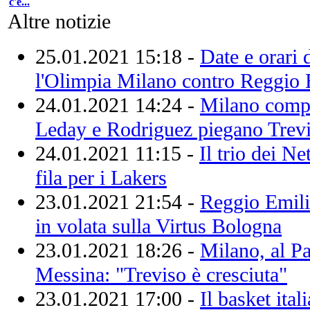
c'è...
Altre notizie
25.01.2021 15:18 -
Date e orari 
l'Olimpia Milano contro Reggio 
24.01.2021 14:24 -
Milano compl
Leday e Rodriguez piegano Trev
24.01.2021 11:15 -
Il trio dei N
fila per i Lakers
23.01.2021 21:54 -
Reggio Emili
in volata sulla Virtus Bologna
23.01.2021 18:26 -
Milano, al P
Messina: "Treviso è cresciuta"
23.01.2021 17:00 -
Il basket ita