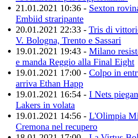
21.01.2021 10:36 -
Sexton rovina
Embiid straripante
20.01.2021 22:33 -
Tris di vitto
V. Bologna, Trento e Sassari
19.01.2021 19:43 -
Milano resis
e manda Reggio alla Final Eight
19.01.2021 17:00 -
Colpo in entr
arriva Ethan Happ
19.01.2021 16:54 -
I Nets piegan
Lakers in volata
19.01.2021 14:56 -
L'Olimpia Mil
Cremona nel recupero
18.01.2021 17:00 -
La Virtus Bo