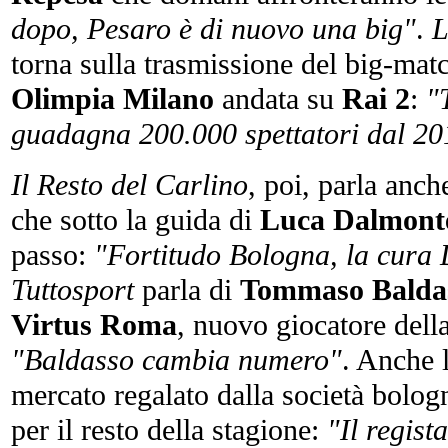
dopo, Pesaro è di nuovo una big"
.
L
torna sulla trasmissione del big-mat
Olimpia Milano
andata su
Rai 2
:
"
guadagna 200.000 spettatori dal 20
Il Resto del Carlino
, poi, parla anch
che sotto la guida di
Luca Dalmon
passo:
"Fortitudo Bologna, la cura
Tuttosport
parla di
Tommaso Balda
Virtus Roma
, nuovo giocatore dell
"Baldasso cambia numero"
. Anche l
mercato regalato dalla società bolo
per il resto della stagione:
"Il regist