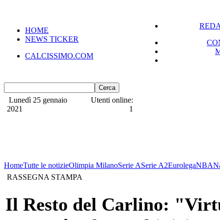
REDA
HOME
NEWS TICKER
CO
CALCISSIMO.COM
Lunedì 25 gennaio
Utenti online:
2021
1
Home
Tutte le notizie
Olimpia Milano
Serie A
Serie A2
Eurolega
NBA
N
RASSEGNA STAMPA
Il Resto del Carlino: "Virtu