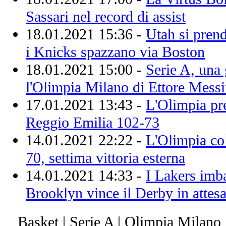
Sassari nel record di assist
18.01.2021 15:36 -
Utah si prend
i Knicks spazzano via Boston
18.01.2021 15:00 -
Serie A, una 
l'Olimpia Milano di Ettore Mess
17.01.2021 13:43 -
L'Olimpia pre
Reggio Emilia 102-73
14.01.2021 22:22 -
L'Olimpia col
70, settima vittoria esterna
14.01.2021 14:33 -
I Lakers imbat
Brooklyn vince il Derby in attes
Basket | Serie A | Olimpia Milano 