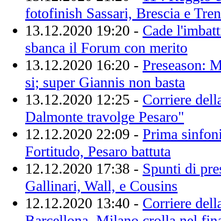
fotofinish Sassari, Brescia e Tren
13.12.2020 19:20 -
Cade l'imbatt
sbanca il Forum con merito
13.12.2020 16:20 -
Preseason: M
si; super Giannis non basta
13.12.2020 12:25 -
Corriere dell
Dalmonte travolge Pesaro"
12.12.2020 22:09 -
Prima sinfon
Fortitudo, Pesaro battuta
12.12.2020 17:38 -
Spunti di pre
Gallinari, Wall, e Cousins
12.12.2020 13:40 -
Corriere dell
Barcellona, Milano crolla nel fin