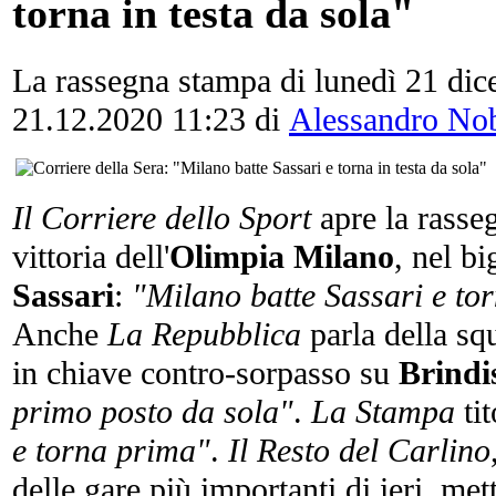
torna in testa da sola"
La rassegna stampa di lunedì 21 di
21.12.2020 11:23
di
Alessandro Nob
Il Corriere dello Sport
apre la rasse
vittoria dell'
Olimpia Milano
, nel b
Sassari
:
"Milano batte Sassari e tor
Anche
La Repubblica
parla della sq
in chiave contro-sorpasso su
Brindi
primo posto da sola"
.
La Stampa
tit
e torna prima"
.
Il Resto del Carlino
delle gare più importanti di ieri, me