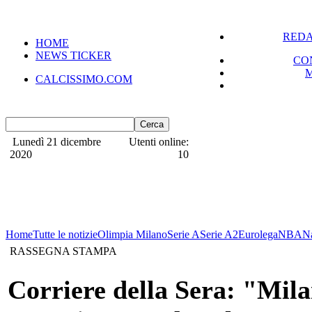
REDA
HOME
NEWS TICKER
CO
CALCISSIMO.COM
Lunedì 21 dicembre
Utenti online:
2020
10
Home
Tutte le notizie
Olimpia Milano
Serie A
Serie A2
Eurolega
NBA
N
RASSEGNA STAMPA
Corriere della Sera: "Mila