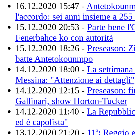
16.12.2020 15:47 -
Antetokounm
l'accordo: sei anni insieme a 255
15.12.2020 20:53 -
Parte bene l'
Fenerbahce ko con autorità
15.12.2020 18:26 -
Preseason: Zi
batte Antetokounmpo
14.12.2020 18:00 -
La settimana 
Messina: "Attenzione ai dettagli"
14.12.2020 12:15 -
Preseason: f
Gallinari, show Horton-Tucker
14.12.2020 11:40 -
La Repubblic
ed è capolista"
13.12.2020 21:20 -
11ª: Reggio e 