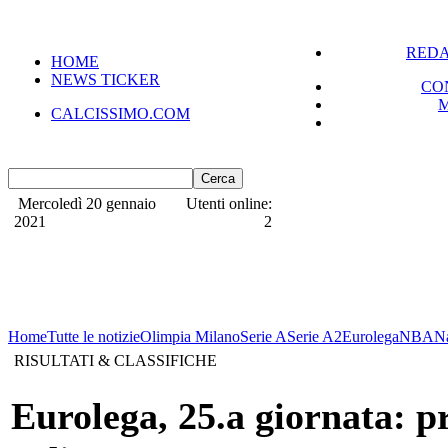
REDA
HOME
NEWS TICKER
CO
CALCISSIMO.COM
Mercoledì 20 gennaio
Utenti online:
2021
2
Home
Tutte le notizie
Olimpia Milano
Serie A
Serie A2
Eurolega
NBA
N
RISULTATI & CLASSIFICHE
Eurolega, 25.a giornata: p