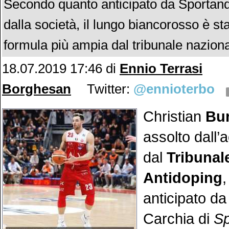
Secondo quanto anticipato da Sporta
dalla società, il lungo biancorosso è st
formula più ampia dal tribunale naziona
18.07.2019 17:46
di
Ennio Terrasi
Borghesan
Twitter:
@ennioterbo
Christian
Bu
assolto dall’
dal
Tribunal
Antidoping
anticipato da
Carchia di
S