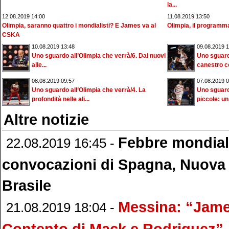
la...
12.08.2019 14:00
11.08.2019 13:50
Olimpia, saranno quattro i mondialisti? E James va al
Olimpia, il programma 
CSKA
10.08.2019 13:48
09.08.2019 1
Uno sguardo all’Olimpia che verrà/6. Dai nuovi
Uno sguardo
alle...
canestro co
08.08.2019 09:57
07.08.2019 0
Uno sguardo all’Olimpia che verrà/4. La
Uno sguardo
profondità nelle ali...
piccole: un.
Altre notizie
Febbre mondial
22.08.2019 16:45 -
convocazioni di Spagna, Nuova
Brasile
Messina: “Jame
21.08.2019 18:04 -
Contento di Mack e Rodriguez”