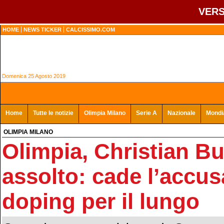
VERS
HOME
NEWS TICKER
CALCISSIMO.COM
Domenica 25 Agosto 2019
Home
Tutte le notizie
Olimpia Milano
Serie A
Nazionale
Mondia
OLIMPIA MILANO
Olimpia, Christian B
assolto: cade l’accus
doping per il lungo