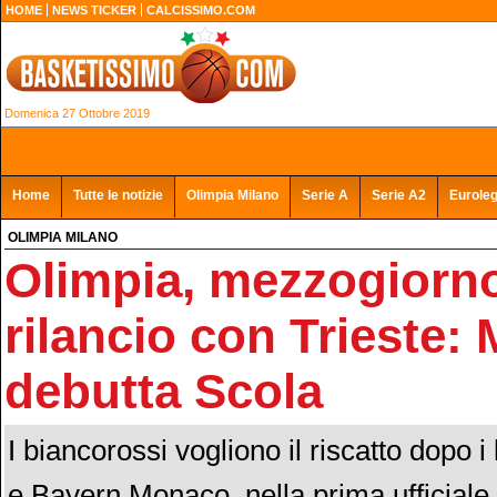
HOME
NEWS TICKER
CALCISSIMO.COM
Domenica 27 Ottobre 2019
Home
Tutte le notizie
Olimpia Milano
Serie A
Serie A2
Eurole
OLIMPIA MILANO
Olimpia, mezzogiorno
rilancio con Trieste: 
debutta Scola
I biancorossi vogliono il riscatto dopo 
e Bayern Monaco, nella prima ufficiale 