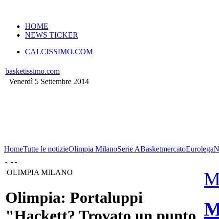
VERSIONE MOBILE
HOME
NEWS TICKER
CALCISSIMO.COM
basketissimo.com
Venerdì 5 Settembre 2014
Home
Tutte le notizie
Olimpia Milano
Serie A
Basketmercato
Eurolega
OLIMPIA MILANO
M
Olimpia: Portaluppi
M
"Hackett? Trovato un punto