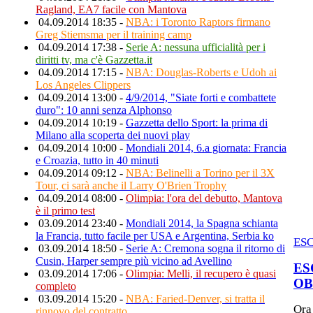
Ragland, EA7 facile con Mantova
04.09.2014 18:35 -
NBA: i Toronto Raptors firmano
Greg Stiemsma per il training camp
04.09.2014 17:38 -
Serie A: nessuna ufficialità per i
diritti tv, ma c'è Gazzetta.it
04.09.2014 17:15 -
NBA: Douglas-Roberts e Udoh ai
Los Angeles Clippers
04.09.2014 13:00 -
4/9/2014, "Siate forti e combattete
duro": 10 anni senza Alphonso
04.09.2014 10:19 -
Gazzetta dello Sport: la prima di
Milano alla scoperta dei nuovi play
04.09.2014 10:00 -
Mondiali 2014, 6.a giornata: Francia
e Croazia, tutto in 40 minuti
04.09.2014 09:12 -
NBA: Belinelli a Torino per il 3X
Tour, ci sarà anche il Larry O'Brien Trophy
04.09.2014 08:00 -
Olimpia: l'ora del debutto, Mantova
è il primo test
03.09.2014 23:40 -
Mondiali 2014, la Spagna schianta
la Francia, tutto facile per USA e Argentina, Serbia ko
ES
03.09.2014 18:50 -
Serie A: Cremona sogna il ritorno di
Cusin, Harper sempre più vicino ad Avellino
ES
03.09.2014 17:06 -
Olimpia: Melli, il recupero è quasi
OB
completo
03.09.2014 15:20 -
NBA: Faried-Denver, si tratta il
Ora
rinnovo del contratto