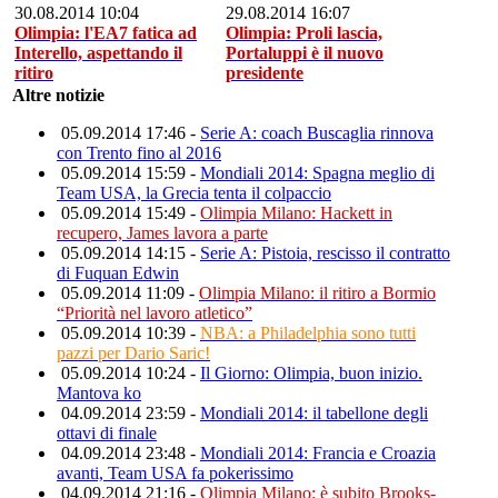
30.08.2014 10:04
29.08.2014 16:07
Olimpia: l'EA7 fatica ad
Olimpia: Proli lascia,
Interello, aspettando il
Portaluppi è il nuovo
ritiro
presidente
Altre notizie
05.09.2014 17:46 -
Serie A: coach Buscaglia rinnova
con Trento fino al 2016
05.09.2014 15:59 -
Mondiali 2014: Spagna meglio di
Team USA, la Grecia tenta il colpaccio
05.09.2014 15:49 -
Olimpia Milano: Hackett in
recupero, James lavora a parte
05.09.2014 14:15 -
Serie A: Pistoia, rescisso il contratto
di Fuquan Edwin
05.09.2014 11:09 -
Olimpia Milano: il ritiro a Bormio
“Priorità nel lavoro atletico”
05.09.2014 10:39 -
NBA: a Philadelphia sono tutti
pazzi per Dario Saric!
05.09.2014 10:24 -
Il Giorno: Olimpia, buon inizio.
Mantova ko
04.09.2014 23:59 -
Mondiali 2014: il tabellone degli
ottavi di finale
04.09.2014 23:48 -
Mondiali 2014: Francia e Croazia
avanti, Team USA fa pokerissimo
04.09.2014 21:16 -
Olimpia Milano: è subito Brooks-