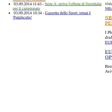
vist
03.09.2014 11:43 -
Serie A: arriva l'offerta di Sportitalia
NB
per il campionato
03.09.2014 10:34 -
Gazzetta dello Sport: ormai è
NB
'PalaIncubo'
PE
I P
dra
EU
EU
OP
Brut
Aviv