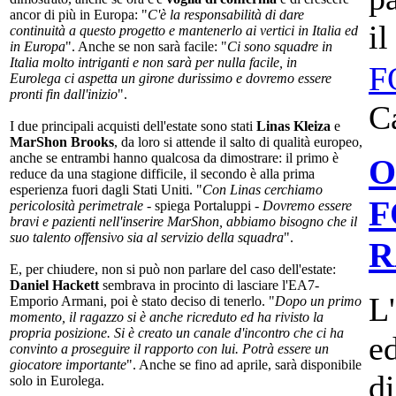
ancor di più in Europa: "
C'è la responsabilità di dare
il
continuità a questo progetto e mantenerlo ai vertici in Italia ed
in Europa
". Anche se non sarà facile: "
Ci sono squadre in
Italia molto intriganti e non sarà per nulla facile, in
F
Eurolega ci aspetta un girone durissimo e dovremo essere
pronti fin dall'inizio
".
C
I due principali acquisti dell'estate sono stati
Linas Kleiza
e
MarShon Brooks
, da loro si attende il salto di qualità europeo,
anche se entrambi hanno qualcosa da dimostrare: il primo è
O
reduce da una stagione difficile, il secondo è alla prima
esperienza fuori dagli Stati Uniti. "
Con Linas cerchiamo
F
pericolosità perimetrale
- spiega Portaluppi -
Dovremo essere
bravi e pazienti nell'inserire MarShon, abbiamo bisogno che il
suo talento offensivo sia al servizio della squadra
".
R
E, per chiudere, non si può non parlare del caso dell'estate:
Daniel Hackett
sembrava in procinto di lasciare l'EA7-
L'
Emporio Armani, poi è stato deciso di tenerlo. "
Dopo un primo
momento, il ragazzo si è anche ricreduto ed ha rivisto la
propria posizione. Si è creato un canale d'incontro che ci ha
ed
convinto a proseguire il rapporto con lui. Potrà essere un
giocatore importante
". Anche se fino ad aprile, sarà disponibile
di
solo in Eurolega.