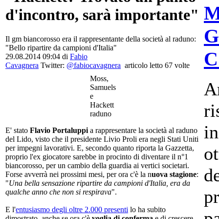
M
d'incontro, sarà importante"
G
Il gm biancorosso era il rappresentante della società al raduno:
"Bello ripartire da campioni d'Italia"
C
29.08.2014 09:04 di
Fabio
Cavagnera
Twitter:
@fabiocavagnera
articolo letto 67 volte
Moss,
Ar
Samuels
e
ri
Hackett
raduno
in
E' stato
Flavio Portaluppi
a rappresentare la società al raduno
del Lido, visto che il presidente Livio Proli era negli Stati Uniti
ot
per impegni lavorativi. E, secondo quanto riporta la Gazzetta,
proprio l'ex giocatore sarebbe in procinto di diventare il n°1
biancorosso, per un cambio della guardia ai vertici societari.
de
Forse avverrà nei prossimi mesi, per ora c'è la n
uova stagione
:
"
Una bella sensazione ripartire da campioni d'Italia, era da
p
qualche anno che non si respirava
".
E l'
entusiasmo degli oltre 2.000 presenti
lo ha subito
pa
dimostrato, anche se ora c'è
voglia di conferma
e di crescere