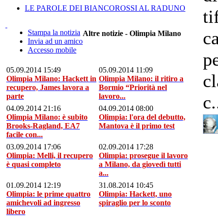
LE PAROLE DEI BIANCOROSSI AL RADUNO
ti
ca
Stampa la notizia
Altre notizie - Olimpia Milano
Invia ad un amico
Accesso mobile
pe
05.09.2014 15:49
05.09.2014 11:09
cl
Olimpia Milano: Hackett in
Olimpia Milano: il ritiro a
recupero, James lavora a
Bormio “Priorità nel
c.
parte
lavoro...
04.09.2014 21:16
04.09.2014 08:00
Olimpia Milano: è subito
Olimpia: l'ora del debutto,
Brooks-Ragland, EA7
Mantova è il primo test
facile con...
03.09.2014 17:06
02.09.2014 17:28
Olimpia: Melli, il recupero
Olimpia: prosegue il lavoro
è quasi completo
a Milano, da giovedì tutti
a...
01.09.2014 12:19
31.08.2014 10:45
Olimpia: le prime quattro
Olimpia: Hackett, uno
amichevoli ad ingresso
spiraglio per lo sconto
libero