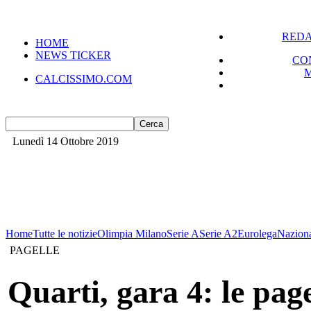
REDA
HOME
NEWS TICKER
CO
CALCISSIMO.COM
Lunedì 14 Ottobre 2019
Home
Tutte le notizie
Olimpia Milano
Serie A
Serie A2
Eurolega
Nazion
PAGELLE
Quarti, gara 4: le page