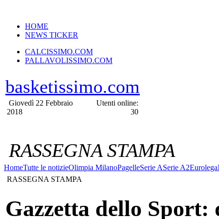
VERSIONE MOBILE
HOME
NEWS TICKER
CALCISSIMO.COM
PALLAVOLISSIMO.COM
basketissimo.com
Giovedì 22 Febbraio
Utenti online:
2018
30
RASSEGNA STAMPA
Home
Tutte le notizie
Olimpia Milano
Pagelle
Serie A
Serie A2
Eurolega
RASSEGNA STAMPA
Gazzetta dello Sport: 