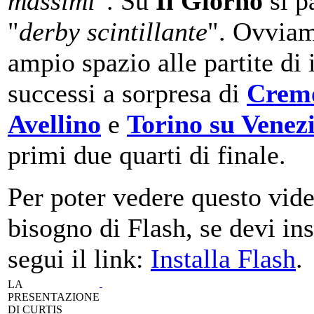
massimi
". Su
Il Giorno
si p
"
derby scintillante
". Ovvia
ampio spazio alle partite di i
successi a sorpresa di
Crem
Avellino
e
Torino su Venez
primi due quarti di finale.
Per poter vedere questo vide
bisogno di Flash, se devi ins
segui il link:
Installa Flash
.
LA
PRESENTAZIONE
DI CURTIS