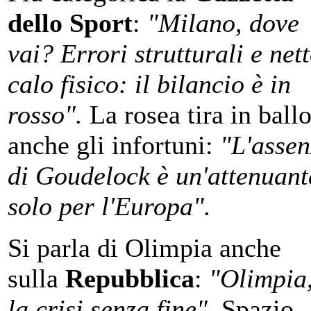
dello Sport
:
"Milano, dove
vai? Errori strutturali e net
calo fisico: il bilancio è in
rosso".
La rosea tira in ball
anche gli infortuni:
"L'asse
di Goudelock è un'attenuant
solo per l'Europa".
Si parla di Olimpia anche
sulla
Repubblica
:
"Olimpia
la crisi senza fine".
Spazio