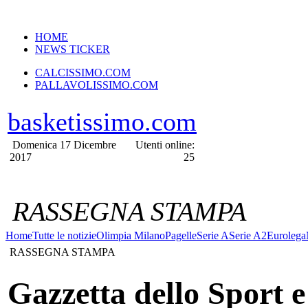
VERSIONE MOBILE
HOME
NEWS TICKER
CALCISSIMO.COM
PALLAVOLISSIMO.COM
basketissimo.com
Domenica 17 Dicembre
Utenti online:
2017
25
RASSEGNA STAMPA
Home
Tutte le notizie
Olimpia Milano
Pagelle
Serie A
Serie A2
Eurolega
RASSEGNA STAMPA
Gazzetta dello Sport e