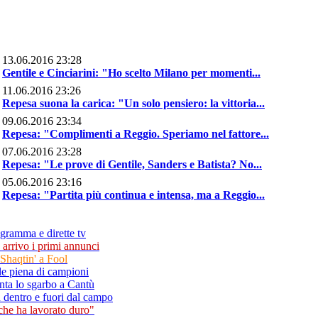
13.06.2016 23:28
Gentile e Cinciarini: "Ho scelto Milano per momenti...
11.06.2016 23:26
Repesa suona la carica: "Un solo pensiero: la vittoria...
09.06.2016 23:34
Repesa: "Complimenti a Reggio. Speriamo nel fattore...
07.06.2016 23:28
Repesa: "Le prove di Gentile, Sanders e Batista? No...
05.06.2016 23:16
Repesa: "Partita più continua e intensa, ma a Reggio...
ogramma e dirette tv
 arrivo i primi annunci
Shaqtin' a Fool
le piena di campioni
nta lo sgarbo a Cantù
 dentro e fuori dal campo
che ha lavorato duro"