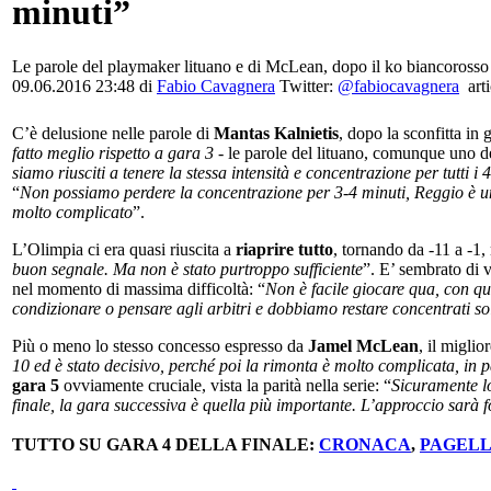
minuti”
Le parole del playmaker lituano e di McLean, dopo il ko biancorosso 
09.06.2016 23:48 di
Fabio Cavagnera
Twitter:
@fabiocavagnera
arti
C’è delusione nelle parole di
Mantas Kalnietis
, dopo la sconfitta in 
fatto meglio rispetto a gara 3
- le parole del lituano, comunque uno de
siamo riusciti a tenere la stessa intensità e concentrazione per tutti i 
“
Non possiamo perdere la concentrazione per 3-4 minuti, Reggio è un
molto complicato
”.
L’Olimpia ci era quasi riuscita a
riaprire tutto
, tornando da -11 a -1,
buon segnale. Ma non è stato purtroppo sufficiente
”. E’ sembrato di 
nel momento di massima difficoltà: “
Non è facile giocare qua, con qu
condizionare o pensare agli arbitri e dobbiamo restare concentrati so
Più o meno lo stesso concesso espresso da
Jamel McLean
, il miglio
10 ed è stato decisivo, perché poi la rimonta è molto complicata, in p
gara 5
ovviamente cruciale, vista la parità nella serie: “
Sicuramente l
finale, la gara successiva è quella più importante. L’approccio sarà
TUTTO SU GARA 4 DELLA FINALE:
CRONACA
,
PAGEL