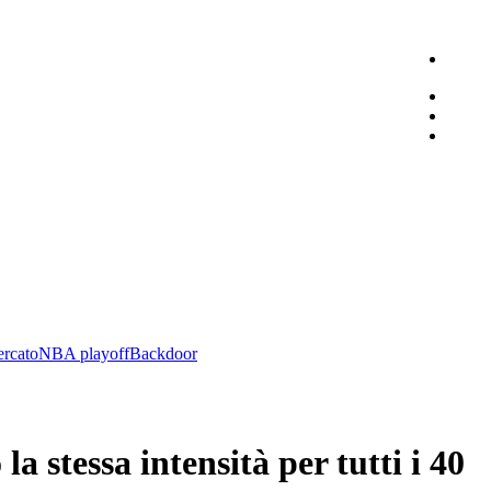
rcato
NBA playoff
Backdoor
a stessa intensità per tutti i 40