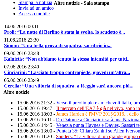
Stampa la notizia
Altre notizie - Sala stampa
Invia ad un amico
Accesso mobile
14.06.2016 00:11
Proli: “La notte di Berlino è stata la svolta, lo scudetto è...
11.06.2016 23:30
Simon: "Una bella prova di squadra, sacrificio in...
09.06.2016 23:48
Kalnietis: “Non abbiamo tenuto la stessa intensità per tutti...
07.06.2016 23:40
Cinciarini: “Lasciato troppo contropiede, giovedì un’altra...
05.06.2016 23:49
Cerella: “Una vittoria di squadra, a Reggio sarà ancora più...
Altre notizie
15.06.2016 21:32 -
Verso il preolimpico: amichevoli Italia, pr
15.06.2016 19:47 -
Il mercato dell’EA7 è già nel vivo, sono in
15.06.2016 18:03 -
James Harden è l'MVP 2015/2016... dello 
15.06.2016 16:11 -
Da Datome a Cinciarini: sarà una Naziona
15.06.2016 14:45 -
Venezia punta Haynes e Davies, Sassari te
15.06.2016 13:00 -
Puntata 35: Chiara Zanini su Allen Iverson
15.06.2016 11:20 -
Sanders: "La vittoria di un grande gruppo 