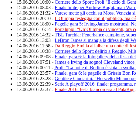
15.06.2016 10:00 -
Corriere dello Sport: Proli "Il ciclo di Gen
15.06.2016 08:03 -
Finals finite per Andrew Bogut, ma i Warr
14.06.2016 21:32 -
Varese mette gli occhi su Moss, Venezia si
14.06.2016 20:10 -
L'Olimpia festeggia con il pubblico, ma c'è
14.06.2016 18:00 -
Pagelle gara 5: Irving-James mostruosi. 
14.06.2016 16:14 -
Portaluppi: “Un’Olimpia di vincenti, ora c
14.06.2016 14:32 -
TBL Turchia: Fenerbahce campione, sup
14.06.2016 13:03 -
LeBron James si mangia la difesa degli W
14.06.2016 11:58 -
Da Reggio Emilia all'alba: una notte di fest
14.06.2016 10:38 -
Corriere dello Sport: delirio a Reggio, M
14.06.2016 09:08 -
Finale, gara 6: la fotogallery della festa 
14.06.2016 07:51 -
James e Irving da sogno! Cleveland vince e
14.06.2016 00:11 -
Proli: “La notte di Berlino è stata la svolta
13.06.2016 23:57 -
Finale, gara 6: le pagelle di Grissin Bo
13.06.2016 23:28 -
Gentile e Cinciarini: "Ho scelto Milano 
13.06.2016 22:39 -
Serie A playoff 2016, finale: programma, ris
13.06.2016 22:37 -
Finale 2016: festa biancorossa al PalaBigi