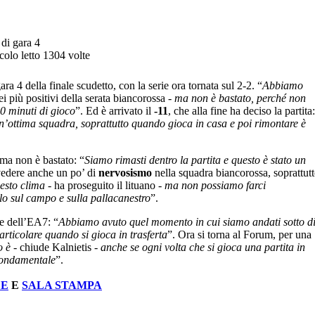
di gara 4
colo letto 1304 volte
gara 4 della finale scudetto, con la serie ora tornata sul 2-2. “
Abbiamo
i più positivi della serata biancorossa -
ma non è bastato, perché non
40 minuti di gioco
”. Ed è arrivato il
-11
, che alla fine ha deciso la partita:
’ottima squadra, soprattutto quando gioca in casa e poi rimontare è
 ma non è bastato: “
Siamo rimasti dentro la partita e questo è stato un
vedere anche un po’ di
nervosismo
nella squadra biancorossa, soprattut
esto clima
- ha proseguito il lituano -
ma non possiamo farci
lo sul campo e sulla pallacanestro
”.
re dell’EA7: “
Abbiamo avuto quel momento in cui siamo andati sotto d
articolare quando si gioca in trasferta
”. Ora si torna al Forum, per una
o è
- chiude Kalnietis -
anche se ogni volta che si gioca una partita in
 fondamentale
”.
LE
E
SALA STAMPA