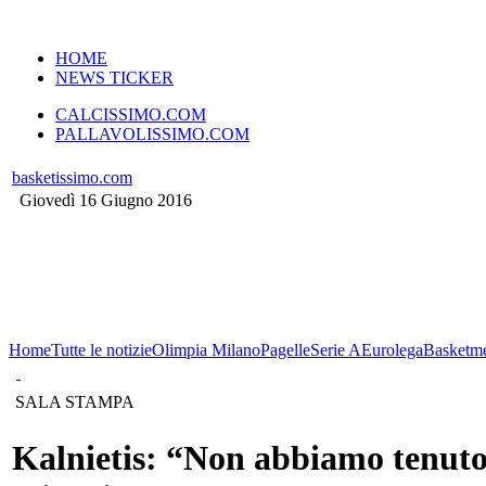
VERSIONE MOBILE
HOME
NEWS TICKER
CALCISSIMO.COM
PALLAVOLISSIMO.COM
basketissimo.com
Giovedì 16 Giugno 2016
Home
Tutte le notizie
Olimpia Milano
Pagelle
Serie A
Eurolega
Basketme
SALA STAMPA
Kalnietis: “Non abbiamo tenuto l