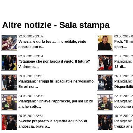
Altre notizie - Sala stampa
22.06.2019 23:39
03.06.2019 0
Venezia, è qui la festa: “Incredibile, vinto
Proli: “Il m
contro tutto e...
sport....
02.06.2019 23:51
31.05.2019 2
"Stagione che non lascia il vuoto. Il futuro?
Pianigiani:
Vedremo a...
13’ di...
29.05.2019 23:19
26.05.2019 2
Pianigiani: “Troppi tiri sbagliati e nervosismo.
Pianigiani:
Errori non...
Disponibilit
24.05.2019 23:06
22.05.2019 2
Pianigiani: “Chiave l'approccio, poi noi lucidi
Pianigiani:
anche sotto...
dobbiamo e
20.05.2019 22:54
18.05.2019 2
“Avevo preparato la squadra ad un po’ di
Pianigiani:
angoscia, bravi a...
troppa ansi