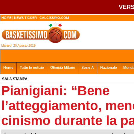
VERS
HOME
NEWS TICKER
CALCISSIMO.COM
Martedì 20 Agosto 2019
Home
Tutte le notizie
Olimpia Milano
Serie A
Nazionale
Mondia
SALA STAMPA
Pianigiani: “Bene
l’atteggiamento, men
cinismo durante la pa