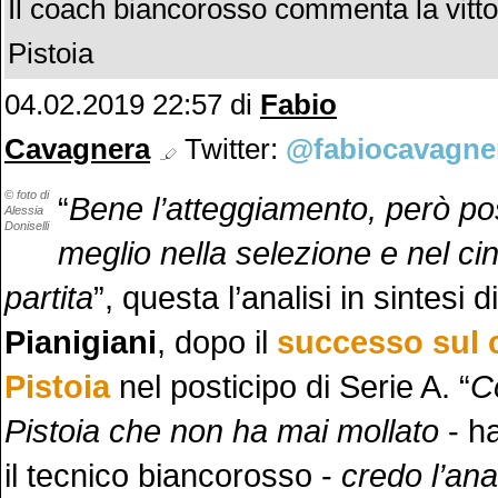
Il coach biancorosso commenta la vitto
Pistoia
04.02.2019 22:57
di
Fabio
Cavagnera
Twitter:
@fabiocavagne
© foto di
“
Bene l’atteggiamento, però p
Alessia
Doniselli
meglio nella selezione e nel ci
partita
”, questa l’analisi in sintesi d
Pianigiani
, dopo il
successo sul 
Pistoia
nel posticipo di Serie A. “
C
Pistoia che non ha mai mollato
- ha
il tecnico biancorosso -
credo l’ana