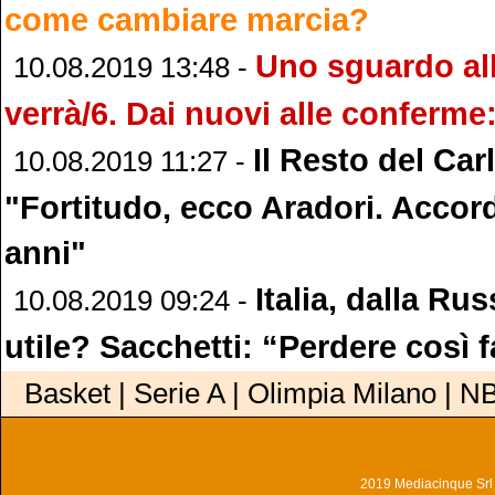
come cambiare marcia?
Uno sguardo al
10.08.2019 13:48 -
verrà/6. Dai nuovi alle conferme:
Il Resto del Car
10.08.2019 11:27 -
"Fortitudo, ecco Aradori. Accor
anni"
Italia, dalla Ru
10.08.2019 09:24 -
utile? Sacchetti: “Perdere così 
Basket | Serie A | Olimpia Milano | N
2019 Mediacinque Srl - 