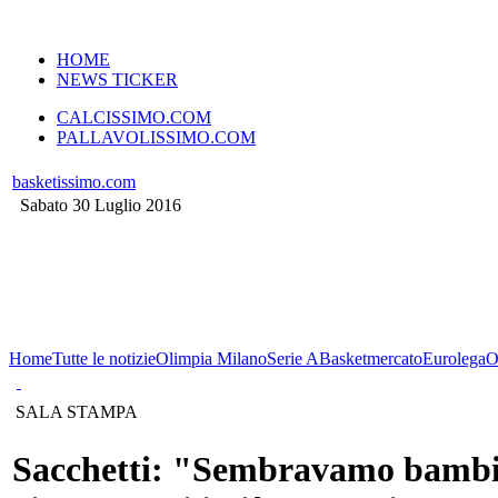
VERSIONE MOBILE
HOME
NEWS TICKER
CALCISSIMO.COM
PALLAVOLISSIMO.COM
basketissimo.com
Sabato 30 Luglio 2016
Home
Tutte le notizie
Olimpia Milano
Serie A
Basketmercato
Eurolega
O
SALA STAMPA
Sacchetti: "Sembravamo bambini