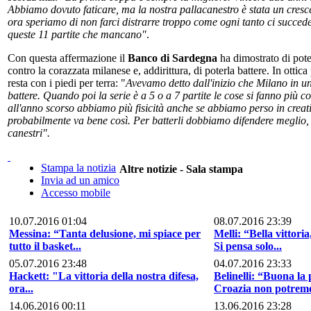
Abbiamo dovuto faticare, ma la nostra pallacanestro è stata un cresce
ora speriamo di non farci distrarre troppo come ogni tanto ci succed
queste 11 partite che mancano"
.
Con questa affermazione il
Banco di Sardegna
ha dimostrato di pot
contro la corazzata milanese e, addirittura, di poterla battere. In ottica
resta con i piedi per terra: "
Avevamo detto dall'inizio che Milano in un
battere. Quando poi la serie è a 5 o a 7 partite le cose si fanno più c
all'anno scorso abbiamo più fisicità anche se abbiamo perso in crea
probabilmente va bene così. Per batterli dobbiamo difendere meglio, p
canestri".
Stampa la notizia
Altre notizie - Sala stampa
Invia ad un amico
Accesso mobile
10.07.2016 01:04
08.07.2016 23:39
Messina: “Tanta delusione, mi spiace per
Melli: “Bella vittori
tutto il basket...
Si pensa solo...
05.07.2016 23:48
04.07.2016 23:33
Hackett: "La vittoria della nostra difesa,
Belinelli: “Buona la
ora...
Croazia non potremo
14.06.2016 00:11
13.06.2016 23:28