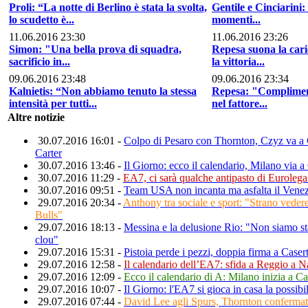
Proli: “La notte di Berlino è stata la svolta,
Gentile e Cinciarini
lo scudetto è...
momenti...
11.06.2016 23:30
11.06.2016 23:26
Simon: "Una bella prova di squadra,
Repesa suona la cari
sacrificio in...
la vittoria...
09.06.2016 23:48
09.06.2016 23:34
Kalnietis: “Non abbiamo tenuto la stessa
Repesa: "Complimen
intensità per tutti...
nel fattore...
Altre notizie
30.07.2016 16:01 -
Colpo di Pesaro con Thornton, Czyz va a C
Carter
30.07.2016 13:46 -
Il Giorno: ecco il calendario, Milano via 
30.07.2016 11:29 -
EA7, ci sarà qualche antipasto di Euroleg
30.07.2016 09:51 -
Team USA non incanta ma asfalta il Vene
29.07.2016 20:34 -
Anthony tra sociale e sport: "Strano vede
Bulls"
29.07.2016 18:13 -
Messina e la delusione Rio: "Non siamo s
clou"
29.07.2016 15:31 -
Pistoia perde i pezzi, doppia firma a Case
29.07.2016 12:58 -
Il calendario dell’EA7: sfida a Reggio a N
29.07.2016 12:09 -
Ecco il calendario di A: Milano inizia a C
29.07.2016 10:07 -
Il Giorno: l'EA7 si gioca in casa la possibi
29.07.2016 07:44 -
David Lee agli Spurs, Thornton confermat