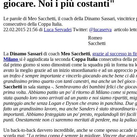
giocare. Noi i più costanti"
Le parole di Meo Sacchetti, il coach della Dinamo Sassari, vincitrice
consecutivo della Coppa Italia.
22.02.2015 21:56 di
Luca Servadei
Twitter:
@lucaserva
articolo lett
Romeo
Sacchetti
La
Dinamo Sassari
di coach
Meo Sacchetti
,
grazie al successo in fi
Milano
si è aggiudicata la seconda
Coppa Italia
consecutiva della pro
dal primo giorno si sono dimostrati come la squadra più in forma tra l
avuto la meglio grazie ad un inizio straordianario e ad un approccio pe
un trofeo è sempre importante e vincerlo giocando anche bene ci dà
grandissimo primo quarto con tanti canestri, ma anche un bel gioco
Sacchetti
in sala stampa -.
Sembravamo dei bambini felici che giocav
prima volta. Abbiamo patito un po' il ritorno di Milano come si pensa
stata quando loro sono arrivati ad un punto e noi siamo ripartiti, mig
punteggio anche senza Logan e Dyson che erano in panchina. Due gi
fatto un grandissimo lavoro, ma anche Sanders è stato straordinario 
importanti. Abbiamo festeggiato un po' presto, regalandogli tiri facili 
punti. Onestamente non ci saremmo meritati di perdere, ma la pallac
Un back-to-back davvero incredibile, anche se come spesso accade in
scorda mai: "
La prima coppa è sempre la migliore. Vincere due anni d