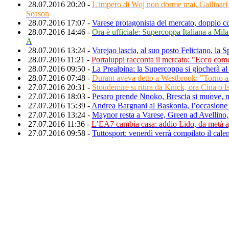
28.07.2016 20:20 -
L'impero di Woj non dorme mai, Gallinari
Season
28.07.2016 17:07 -
Varese protagonista del mercato, doppio c
28.07.2016 14:46 -
Ora è ufficiale: Supercoppa Italiana a Mila
A
28.07.2016 13:24 -
Varejao lascia, al suo posto Feliciano, la
28.07.2016 11:21 -
Portaluppi racconta il mercato: "Ecco com
28.07.2016 09:50 -
La Prealpina: la Supercoppa si giocherà a
28.07.2016 07:48 -
Durant aveva detto a Westbrook: "Torno
27.07.2016 20:31 -
Stoudemire si ritira da Knick, ora Cina o Is
27.07.2016 18:03 -
Pesaro prende Nnoko, Brescia si muove, m
27.07.2016 15:39 -
Andrea Bargnani al Baskonia, l’occasione p
27.07.2016 13:24 -
Maynor resta a Varese, Green ad Avellino
27.07.2016 11:36 -
L’EA7 cambia casa: addio Lido, da metà ag
27.07.2016 09:58 -
Tuttosport: venerdì verrà compilato il cale