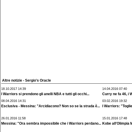
Altre notizie - Sergio's Oracle
18.10.2017 14:39
14.04.2016 07:40
I Warriors si prendono gli anelli NBA e tutti gli occhi...
Curry ne fa 46, i 
08.04.2016 14:31
03.02.2016 19:32
Esclusiva - Messina: "Arcidiacono? Non so se la strada è...
I Warriors: "Togli
26.01.2016 11:58
15.01.2016 17:48
Messina: "Ora sembra impossibile che i Warriors perdano...
Kobe all'Olimpia 