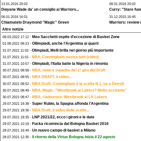
13.01.2016 20:02
08.01.2016 20:02
Dwyane Wade da' un consiglio ai Warriors...
Curry: "Stare fuo
06.01.2016 16:01
31.12.2015 16:45
Chiamatelo Draymond "Magic" Green
Warriors: review 
Altre notizie
Meo Sacchetti ospite d'eccezione di Basket Zone
08.03.2022 17:12 -
OIlimpiadi, anche l'Argentina ai quarti
01.08.2021 08:23 -
Olimpiadi, Melli brilla nel giorno più importante
31.07.2021 11:02 -
NBA, Cunningham avvisa tutti (video)
31.07.2021 11:01 -
Olimpiadi, l'Italia batte la Nigeria in rimonta
31.07.2021 10:57 -
NBA, nomi e squadre del 1° giro del Draft
30.07.2021 08:58 -
NBA DRAFT, il video...
30.07.2021 08:55 -
NBA Draft, Cunningham è la scelta N.1, va a Detroit
30.07.2021 08:52 -
NBA, Magic: "Westbrook ai Lakers? Molto accitante"
30.07.2021 08:49 -
NBA, clamoroso: Westbrook ai LA Lakers
30.07.2021 08:47 -
Super Rubio, la Spagna affonda l'Argentina
29.07.2021 18:38 -
NBA Draft, il video delle scelte...
29.07.2021 18:36 -
LNP 2021/22, ecco i gironi e le date
29.07.2021 18:35 -
Fucka ricomincia dal Bologna Basket 2016
29.07.2021 10:19 -
Un nuovo campo di basket a Milano
28.07.2021 16:49 -
Il ritorno della Virtus Bologna inizia il 22 agosto
28.07.2021 12:35 -