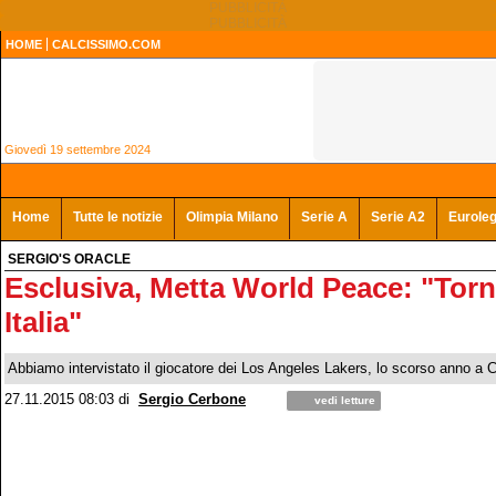
HOME
CALCISSIMO.COM
Giovedì 19 settembre 2024
Home
Tutte le notizie
Olimpia Milano
Serie A
Serie A2
Eurole
SERGIO'S ORACLE
Esclusiva, Metta World Peace: "Torn
Italia"
Abbiamo intervistato il giocatore dei Los Angeles Lakers, lo scorso anno a 
27.11.2015 08:03
di
Sergio Cerbone
vedi letture