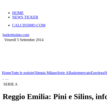
VERSIONE MOBILE
HOME
NEWS TICKER
CALCISSIMO.COM
basketissimo.com
Venerdì 5 Settembre 2014
Home
Tutte le notizie
Olimpia Milano
Serie A
Basketmercato
Eurolega
SERIE A
Reggio Emilia: Pini e Silins, in