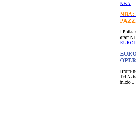
NBA
NBA:
PAZZ
I Philad
draft NB
EURO
EURO
OPER
Brutte n
Tel Aviv
inizio...