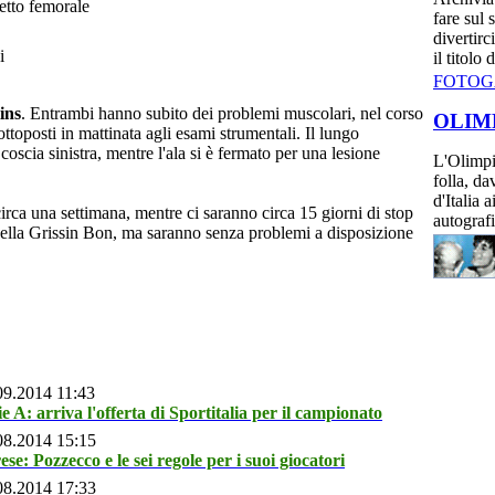
etto femorale
fare sul 
divertirc
i
il titolo
FOTOG
ins
. Entrambi hanno subito dei problemi muscolari, nel corso
OLIM
ttoposti in mattinata agli esami strumentali. Il lungo
oscia sinistra, mentre l'ala si è fermato per una lesione
L'Olimpia
folla, da
d'Italia 
 circa una settimana, mentre ci saranno circa 15 giorni di stop
autografi
 della Grissin Bon, ma saranno senza problemi a disposizione
09.2014 11:43
ie A: arriva l'offerta di Sportitalia per il campionato
08.2014 15:15
ese: Pozzecco e le sei regole per i suoi giocatori
08.2014 17:33