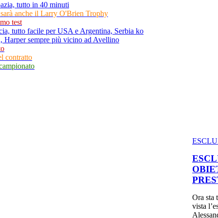
zia, tutto in 40 minuti
 sarà anche il Larry O'Brien Trophy
imo test
ia, tutto facile per USA e Argentina, Serbia ko
n, Harper sempre più vicino ad Avellino
to
l contratto
il campionato
ESCLU
ESCL
OBIE
PRES
Ora sta 
vista l’
Alessand