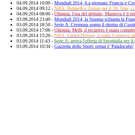
04.09.2014 10:00 -
Mondiali 2014, 6.a giornata: Francia e Croa
04.09.2014 09:12 -
NBA: Belinelli a Torino per il 3X Tour, ci
04.09.2014 08:00 -
Olimpia: l'ora del debutto, Mantova è il pr
03.09.2014 23:40 -
Mondiali 2014, la Spagna schianta la Franc
03.09.2014 18:50 -
Serie A: Cremona sogna il ritorno di Cusi
03.09.2014 17:06 -
Olimpia: Melli, il recupero è quasi comple
03.09.2014 15:20 -
NBA: Faried-Denver, si tratta il rinnovo de
03.09.2014 11:43 -
Serie A: arriva l'offerta di Sportitalia per 
03.09.2014 10:34 -
Gazzetta dello Sport: ormai è 'PalaIncubo'