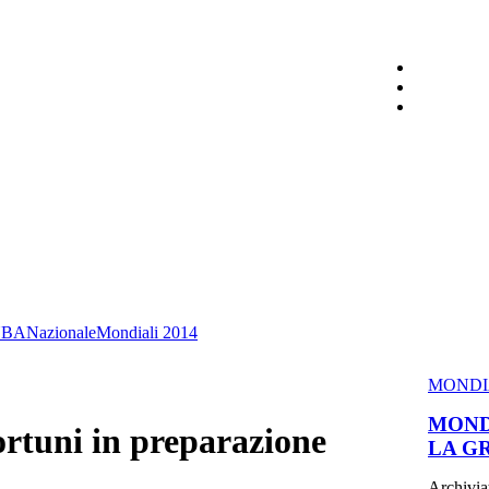
NBA
Nazionale
Mondiali 2014
MONDIA
MOND
fortuni in preparazione
LA G
Archiviat