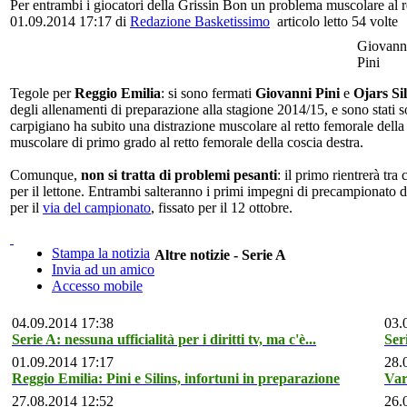
Per entrambi i giocatori della Grissin Bon un problema muscolare al r
01.09.2014 17:17 di
Redazione Basketissimo
articolo letto 54 volte
Giovann
Pini
Tegole per
Reggio Emilia
: si sono fermati
Giovanni Pini
e
Ojars Sil
degli allenamenti di preparazione alla stagione 2014/15, e sono stati so
carpigiano ha subito una distrazione muscolare al retto femorale della c
muscolare di primo grado al retto femorale della coscia destra.
Comunque,
non si tratta di problemi pesanti
: il primo rientrerà tra
per il lettone. Entrambi salteranno i primi impegni di precampionato
per il
via del campionato
, fissato per il 12 ottobre.
Stampa la notizia
Altre notizie - Serie A
Invia ad un amico
Accesso mobile
04.09.2014 17:38
03.
Serie A: nessuna ufficialità per i diritti tv, ma c'è...
Ser
01.09.2014 17:17
28.
Reggio Emilia: Pini e Silins, infortuni in preparazione
Var
27.08.2014 12:52
26.