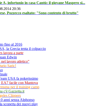
ie A, infortunio in casa Cantù: il giovane Maspero si...
08.2014 20:36
ese, Pozzecco esaltato: "Sono contento di brutto"
to fino al 2016
, la Grecia tenta il colpaccio
s lavora a parte
Fuquan Edwin
 nel lavoro atletico”
ario Saric!
ko
finale
, Team USA fa pokerissimo
, EA7 facile con Mantova
msma per il training camp
 ma c'è Gazzetta.it
eles Clippers
 10 anni senza Alphonso
la scoperta dei nuovi play