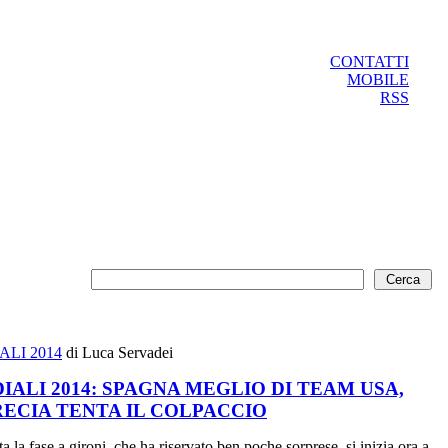
CONTATTI
MOBILE
RSS
LI 2014
di Luca Servadei
IALI 2014: SPAGNA MEGLIO DI TEAM USA,
RECIA TENTA IL COLPACCIO
a la fase a gironi, che ha riservato ben poche sorprese, si inizia ora a