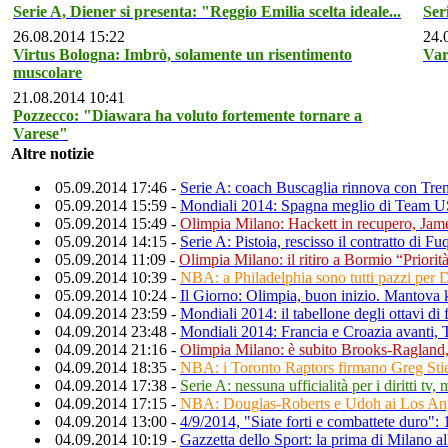
Serie A, Diener si presenta: "Reggio Emilia scelta ideale...
Ser
26.08.2014 15:22
24.
Virtus Bologna: Imbrò, solamente un risentimento
Var
muscolare
21.08.2014 10:41
Pozzecco: "Diawara ha voluto fortemente tornare a
Varese"
Altre notizie
05.09.2014 17:46 -
Serie A: coach Buscaglia rinnova con Tren
05.09.2014 15:59 -
Mondiali 2014: Spagna meglio di Team USA
05.09.2014 15:49 -
Olimpia Milano: Hackett in recupero, Jame
05.09.2014 14:15 -
Serie A: Pistoia, rescisso il contratto di 
05.09.2014 11:09 -
Olimpia Milano: il ritiro a Bormio “Priorità
05.09.2014 10:39 -
NBA: a Philadelphia sono tutti pazzi per D
05.09.2014 10:24 -
Il Giorno: Olimpia, buon inizio. Mantova 
04.09.2014 23:59 -
Mondiali 2014: il tabellone degli ottavi di 
04.09.2014 23:48 -
Mondiali 2014: Francia e Croazia avanti
04.09.2014 21:16 -
Olimpia Milano: è subito Brooks-Ragland
04.09.2014 18:35 -
NBA: i Toronto Raptors firmano Greg Stie
04.09.2014 17:38 -
Serie A: nessuna ufficialità per i diritti tv,
04.09.2014 17:15 -
NBA: Douglas-Roberts e Udoh ai Los Ang
04.09.2014 13:00 -
4/9/2014, "Siate forti e combattete duro":
04.09.2014 10:19 -
Gazzetta dello Sport: la prima di Milano al