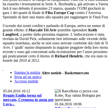
ha esaurito i tesseramenti in Serie A. Bezbradica, già arrivato a Varese
farà il suo debutto il prossimo 23 marzo, quando l’OJM giocherà in
gara 1 dei quarti di finale di
Fiba Europe Cup
contro l’Anversa.
Sperando di dare una mano alla squadra per raggiungere le Final Four
Uscendo dai nostri confini e parlando di Europa, arriva un rumor di
grande effetto: il
Maccabi Tel Aviv
potrebbe riprendere
Keith
Langford
, a partire dalla prossima stagione. L’indiscrezione è stata
rivelata da David Pick, solitamente ben informato sulle vicende della
squadra israeliana, anche se non sono arrivate conferme dal club di T
Aviv. I ‘gialli’ stanno disputando la stagione peggiore della loro storia
recente e sono già concentrati sulla ricostruzione per l’anno prossimo:
già praticamente certo il ritorno di
Richard Hendrix
, che era stato in
Israele dal 2010 al 2012.
Stampa la notizia
Altre notizie - Basketmercato
Invia ad un amico
Accesso mobile
05.04.2016 16:12
Reggio Emilia torna sul
mercato, Cremona in ansia per
Luca...
01.04.2016 18:06