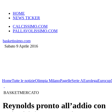
VERSIONE MOBILE
HOME
NEWS TICKER
CALCISSIMO.COM
PALLAVOLISSIMO.COM
basketissimo.com
Sabato 9 Aprile 2016
Home
Tutte le notizie
Olimpia Milano
Pagelle
Serie A
Eurolega
Eurocup
BASKETMERCATO
Reynolds pronto all’addio con