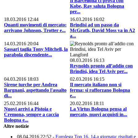
Il Barcellona ci prova con
Kobe, Ray saluta Bologna
per...
18.03.2016 12:44
16.03.2016 16:02
Quanti movimenti di mercato:
Brindisi ad un passo da
arrivano Johnson, Trotter e...
McGrath, David Moss va in A2
a...
14.03.2016 20:04
Sassari taglia Tony Mitchell, la
parabola discendente...
08.03.2016 16:13
Reynolds pronto all’addio con
Brindisi, idea Tel Aviv per...
04.03.2016 18:03
02.03.2016 16:15
Sirene turche per Andrea
Il mercato italiano non si
Bargnani, aspettando l'assalto
ferma: si rafforzano Bologna
di...
e...
25.02.2016 16:44
20.02.2016 18:11
Nuovi arrivi a Pistoia e
La Virtus Bologna pensa al
Cremona, sempre a caccia
mercato, nuovi acquisti in...
Bologna e...
Altre notizie
08.04.2016 22:52 -
Eurolega Top 16, 14.a giornata: risultati e