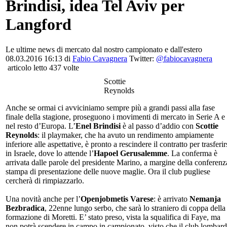
Brindisi, idea Tel Aviv per
Langford
Le ultime news di mercato dal nostro campionato e dall'estero
08.03.2016 16:13 di
Fabio Cavagnera
Twitter:
@fabiocavagnera
articolo letto 437 volte
Scottie
Reynolds
Anche se ormai ci avviciniamo sempre più a grandi passi alla fase
finale della stagione, proseguono i movimenti di mercato in Serie A e
nel resto d’Europa. L’
Enel Brindisi
è al passo d’addio con
Scottie
Reynolds
: il playmaker, che ha avuto un rendimento ampiamente
inferiore alle aspettative, è pronto a rescindere il contratto per trasferir
in Israele, dove lo attende l’
Hapoel Gerusalemme
. La conferma è
arrivata dalle parole del presidente Marino, a margine della conferenz
stampa di presentazione delle nuove maglie. Ora il club pugliese
cercherà di rimpiazzarlo.
Una novità anche per l’
Openjobmetis Varese
: è arrivato
Nemanja
Bezbradica
, 22enne lungo serbo, che sarà lo straniero di coppa della
formazione di Moretti. E’ stato preso, vista la squalifica di Faye, ma
non potrà scendere in campo in campionato, visto che il club lombar