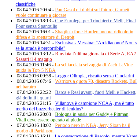
classifiche
08.04.2016 20:04 -
Pau Gasol e i dubbi sul futuro, Garnett
vuole continuare a giocare
08.04.2016 18:13 -
Che Eurolega per Trinchieri e Melli, Final
Four senza Spanoulis
08.04.2016 16:01 -
Shaqtin'a fool: Harden ancora ridicolo in
difesa e lo spettatore di Detroit
08.04.2016 14:31 -
Esclusiva - Messina: "Arcidiacono? Non 
se la strada è percorribile"
08.04.2016 13:12 -
Rinviata l’ultima giornata di Serie A, EA7
Sassari il 4 maggio
08.04.2016 11:46 -
La schiacciata selvaggia di Zach LaVine
guida la Top-5 NBA
08.04.2016 09:58 -
Leggo: Olimpia, riscatto senza Cinciarini
08.04.2016 07:46 -
Warriors a quota 70, disastro Rockets, Bul
nel baratro
07.04.2016 22:22 -
Barça e Real avanti, fuori Melli e Hackett,
già definiti i quarti
07.04.2016 21:15 -
Villanova è campione NCAA, ma è tutto
merito del buzzerbeater di Jenkins?
07.04.2016 20:03 -
Bologna in ansia per Gaddy e Pittman,
Vitali deve essere operato al piede
07.04.2016 18:02 -
Periodo nero in NBA, Jerry Sloan ha il
morbo di Parkinson
07.04.2016 16:11 -
La consacrazione di Pascolo, mentre Vare