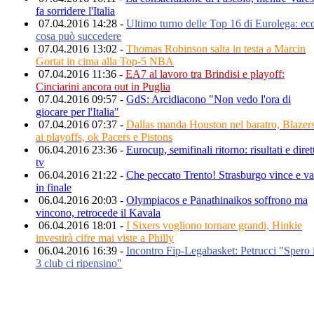
fa sorridere l'Italia
07.04.2016 14:28 -
Ultimo turno delle Top 16 di Eurolega: ec
cosa può succedere
07.04.2016 13:02 -
Thomas Robinson salta in testa a Marcin
Gortat in cima alla Top-5 NBA
07.04.2016 11:36 -
EA7 al lavoro tra Brindisi e playoff:
Cinciarini ancora out in Puglia
07.04.2016 09:57 -
GdS: Arcidiacono "Non vedo l'ora di
giocare per l'Italia"
07.04.2016 07:37 -
Dallas manda Houston nel baratro, Blazer
ai playoffs, ok Pacers e Pistons
06.04.2016 23:36 -
Eurocup, semifinali ritorno: risultati e diret
tv
06.04.2016 21:22 -
Che peccato Trento! Strasburgo vince e va
in finale
06.04.2016 20:03 -
Olympiacos e Panathinaikos soffrono ma
vincono, retrocede il Kavala
06.04.2016 18:01 -
I Sixers vogliono tornare grandi, Hinkie
investirà cifre mai viste a Philly
06.04.2016 16:39 -
Incontro Fip-Legabasket: Petrucci "Spero 
3 club ci ripensino"