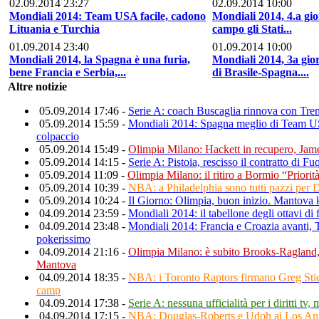
02.09.2014 23:27
02.09.2014 10:00
Mondiali 2014: Team USA facile, cadono
Mondiali 2014, 4.a gi
Lituania e Turchia
campo gli Stati...
01.09.2014 23:40
01.09.2014 10:00
Mondiali 2014, la Spagna è una furia,
Mondiali 2014, 3a gior
bene Francia e Serbia,...
di Brasile-Spagna....
Altre notizie
05.09.2014 17:46 -
Serie A: coach Buscaglia rinnova con Tren
05.09.2014 15:59 -
Mondiali 2014: Spagna meglio di Team USA
colpaccio
05.09.2014 15:49 -
Olimpia Milano: Hackett in recupero, Jame
05.09.2014 14:15 -
Serie A: Pistoia, rescisso il contratto di 
05.09.2014 11:09 -
Olimpia Milano: il ritiro a Bormio “Priorità
05.09.2014 10:39 -
NBA: a Philadelphia sono tutti pazzi per D
05.09.2014 10:24 -
Il Giorno: Olimpia, buon inizio. Mantova 
04.09.2014 23:59 -
Mondiali 2014: il tabellone degli ottavi di 
04.09.2014 23:48 -
Mondiali 2014: Francia e Croazia avanti
pokerissimo
04.09.2014 21:16 -
Olimpia Milano: è subito Brooks-Ragland,
Mantova
04.09.2014 18:35 -
NBA: i Toronto Raptors firmano Greg Stie
camp
04.09.2014 17:38 -
Serie A: nessuna ufficialità per i diritti tv,
04.09.2014 17:15 -
NBA: Douglas-Roberts e Udoh ai Los Ang