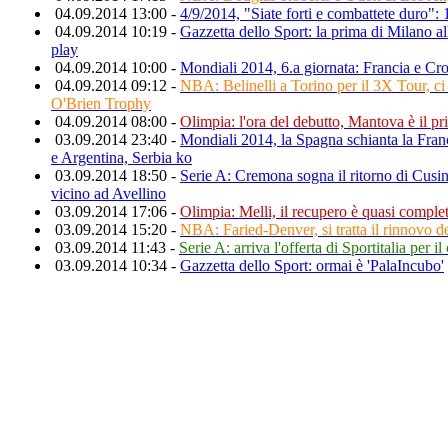
04.09.2014 13:00 -
4/9/2014, "Siate forti e combattete duro":
04.09.2014 10:19 -
Gazzetta dello Sport: la prima di Milano al
play
04.09.2014 10:00 -
Mondiali 2014, 6.a giornata: Francia e Croa
04.09.2014 09:12 -
NBA: Belinelli a Torino per il 3X Tour, ci 
O'Brien Trophy
04.09.2014 08:00 -
Olimpia: l'ora del debutto, Mantova è il pr
03.09.2014 23:40 -
Mondiali 2014, la Spagna schianta la Franc
e Argentina, Serbia ko
03.09.2014 18:50 -
Serie A: Cremona sogna il ritorno di Cusi
vicino ad Avellino
03.09.2014 17:06 -
Olimpia: Melli, il recupero è quasi comple
03.09.2014 15:20 -
NBA: Faried-Denver, si tratta il rinnovo de
03.09.2014 11:43 -
Serie A: arriva l'offerta di Sportitalia per 
03.09.2014 10:34 -
Gazzetta dello Sport: ormai è 'PalaIncubo'