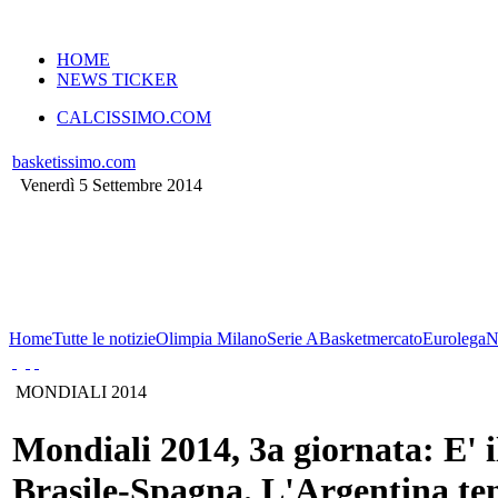
VERSIONE MOBILE
HOME
NEWS TICKER
CALCISSIMO.COM
basketissimo.com
Venerdì 5 Settembre 2014
Home
Tutte le notizie
Olimpia Milano
Serie A
Basketmercato
Eurolega
MONDIALI 2014
Mondiali 2014, 3a giornata: E' i
Brasile-Spagna. L'Argentina ten