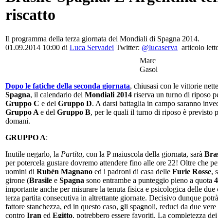
riscatto
Il programma della terza giornata dei Mondiali di Spagna 2014.
01.09.2014 10:00 di
Luca Servadei
Twitter:
@lucaserva
articolo lett
Marc
Gasol
Dopo le fatiche della seconda giornata
, chiusasi con le vittorie nett
Spagna
, il calendario dei
Mondiali 2014
riserva un turno di riposo p
Gruppo C
e del
Gruppo D
. A darsi battaglia in campo saranno inve
Gruppo A
e del
Gruppo B
, per le quali il turno di riposo è previsto 
domani.
GRUPPO A
:
Inutile negarlo, la
Partita
, con la P maiuscola della giornata, sarà
Bra
per potercela gustare dovremo attendere fino alle ore 22! Oltre che per 
uomini di
Rubén Magnano
ed i padroni di casa delle
Furie Rosse
, 
girone (
Brasile
e
Spagna
sono entrambe a punteggio pieno a quota
4
importante anche per misurare la tenuta fisica e psicologica delle due 
terza partita consecutiva in altrettante giornate. Decisivo dunque potr
fattore stanchezza, ed in questo caso, gli spagnoli, reduci da due vere
contro
Iran
ed
Egitto
, potrebbero essere favoriti. La completezza dei