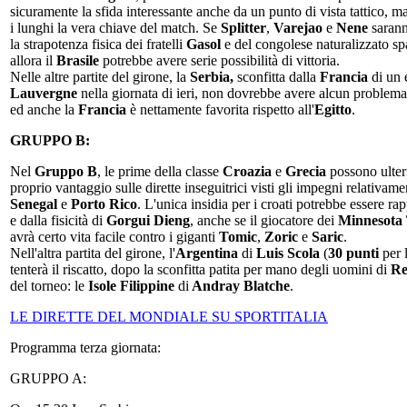
sicuramente la sfida interessante anche da un punto di vista tattico, 
i lunghi la vera chiave del match. Se
Splitter
,
Varejao
e
Nene
sarann
la strapotenza fisica dei fratelli
Gasol
e del congolese naturalizzato s
allora il
Brasile
potrebbe avere serie possibilità di vittoria.
Nelle altre partite del girone, la
Serbia,
sconfitta dalla
Francia
di un 
Lauvergne
nella giornata di ieri, non dovrebbe avere alcun problem
ed anche la
Francia
è nettamente favorita rispetto all'
Egitto
.
GRUPPO B:
Nel
Gruppo B
, le prime della classe
Croazia
e
Grecia
possono ulter
proprio vantaggio sulle dirette inseguitrici visti gli impegni relativam
Senegal
e
Porto Rico
. L'unica insidia per i croati potrebbe essere rap
e dalla fisicità di
Gorgui Dieng
, anche se il giocatore dei
Minnesota
avrà certo vita facile contro i giganti
Tomic
,
Zoric
e
Saric
.
Nell'altra partita del girone, l'
Argentina
di
Luis Scola
(
30
punti
per 
tenterà il riscatto, dopo la sconfitta patita per mano degli uomini di
Re
del torneo: le
Isole Filippine
di
Andray Blatche
.
LE DIRETTE DEL MONDIALE SU SPORTITALIA
Programma terza giornata:
GRUPPO A: