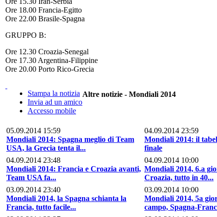
Ore 15.30 Iran-Serbia
Ore 18.00 Francia-Egitto
Ore 22.00 Brasile-Spagna
GRUPPO B:
Ore 12.30 Croazia-Senegal
Ore 17.30 Argentina-Filippine
Ore 20.00 Porto Rico-Grecia
Stampa la notizia
Altre notizie - Mondiali 2014
Invia ad un amico
Accesso mobile
05.09.2014 15:59
04.09.2014 23:59
Mondiali 2014: Spagna meglio di Team
Mondiali 2014: il tabel
USA, la Grecia tenta il...
finale
04.09.2014 23:48
04.09.2014 10:00
Mondiali 2014: Francia e Croazia avanti,
Mondiali 2014, 6.a gio
Team USA fa...
Croazia, tutto in 40...
03.09.2014 23:40
03.09.2014 10:00
Mondiali 2014, la Spagna schianta la
Mondiali 2014, 5a gior
Francia, tutto facile...
campo, Spagna-Francia