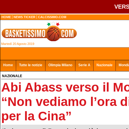
VERS
HOME
NEWS TICKER
CALCISSIMO.COM
Martedì 20 Agosto 2019
Home
Tutte le notizie
Olimpia Milano
Serie A
Nazionale
Mondia
NAZIONALE
Abi Abass verso il M
“Non vediamo l’ora di
per la Cina”