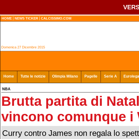
VERS
HOME
NEWS TICKER
CALCISSIMO.COM
Domenica 27 Dicembre 2015
Home
Tutte le notizie
Olimpia Milano
Pagelle
Serie A
Euroleg
NBA
Brutta partita di Nata
vincono comunque i 
Curry contro James non regala lo spett