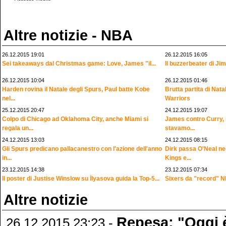
Altre notizie - NBA
26.12.2015 19:01
26.12.2015 16:05
Sei takeaways dal Christmas game: Love, James "il...
Il buzzerbeater di Jim
26.12.2015 10:04
26.12.2015 01:46
Harden rovina il Natale degli Spurs, Paul batte Kobe
Brutta partita di Nat
nel...
Warriors
25.12.2015 20:47
24.12.2015 19:07
Colpo di Chicago ad Oklahoma City, anche Miami si
James contro Curry, il
regala un...
stavamo...
24.12.2015 13:03
24.12.2015 08:15
Gli Spurs predicano pallacanestro con l'azione dell'anno
Dirk passa O'Neal ne
in...
Kings e...
23.12.2015 14:38
23.12.2015 07:34
Il poster di Justise Winslow su İlyasova guida la Top-5...
Sixers da "record" N
Altre notizie
Repesa: "Oggi è
26.12.2015 23:23 -