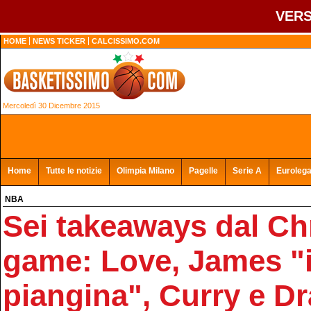
VERS
HOME
NEWS TICKER
CALCISSIMO.COM
Mercoledì 30 Dicembre 2015
Home
Tutte le notizie
Olimpia Milano
Pagelle
Serie A
Euroleg
NBA
Sei takeaways dal Ch
game: Love, James "i
piangina", Curry e 