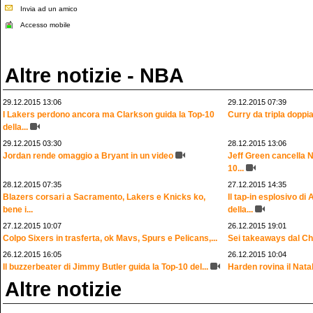
Invia ad un amico
Accesso mobile
Altre notizie - NBA
29.12.2015 13:06
29.12.2015 07:39
I Lakers perdono ancora ma Clarkson guida la Top-10
Curry da tripla doppia
della...
29.12.2015 03:30
28.12.2015 13:06
Jordan rende omaggio a Bryant in un video
Jeff Green cancella N
10...
28.12.2015 07:35
27.12.2015 14:35
Blazers corsari a Sacramento, Lakers e Knicks ko,
Il tap-in esplosivo d
bene i...
della...
27.12.2015 10:07
26.12.2015 19:01
Colpo Sixers in trasferta, ok Mavs, Spurs e Pelicans,...
Sei takeaways dal Ch
26.12.2015 16:05
26.12.2015 10:04
Il buzzerbeater di Jimmy Butler guida la Top-10 del...
Harden rovina il Natal
Altre notizie