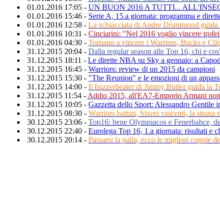
01.01.2016 17:05 -
UN BUON 2016 A TUTTI... ALL'IN
01.01.2016 15:46 -
Serie A, 15.a giornata: programma e dirett
01.01.2016 12:58 -
La schiacciata di Andre Drummond guida 
01.01.2016 10:31 -
Cinciarini: "Nel 2016 voglio vincere trofe
01.01.2016 04:30 -
Tornano a vincere i Warriors, Bucks e Clip
31.12.2015 20:04 -
Dalla regular season alle Top 16, chi e co
31.12.2015 18:11 -
Le dirette NBA su Sky a gennaio: a Capo
31.12.2015 16:45 -
Warriors: review di un 2015 da campioni
31.12.2015 15:30 -
"The Reunion" e le emozioni di un appass
31.12.2015 14:00 -
Il buzzerbeater di Jimmy Butler guida la 
31.12.2015 11:54 -
Addio 2015, all'EA7-Emporio Armani non 
31.12.2015 10:05 -
Gazzetta dello Sport: Alessandro Gentile i
31.12.2015 08:30 -
Warriors battuti, Sixers vincenti, la stran
30.12.2015 23:06 -
Top16: bene Olympiacos e Fenerbahce, de
30.12.2015 22:40 -
Eurolega Top 16, 1.a giornata: risultati e c
30.12.2015 20:14 -
Passarsi la palla, ecco le migliori coppie d