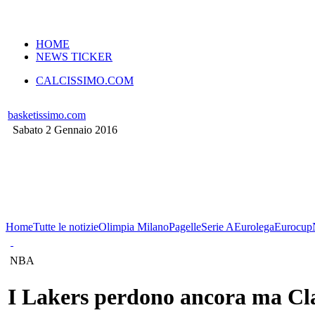
VERSIONE MOBILE
HOME
NEWS TICKER
CALCISSIMO.COM
basketissimo.com
Sabato 2 Gennaio 2016
Home
Tutte le notizie
Olimpia Milano
Pagelle
Serie A
Eurolega
Eurocup
NBA
I Lakers perdono ancora ma Cl