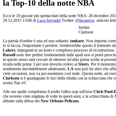
la Top-10 della notte NBA
Ecco le 10 giocate più spettacolari della notte NBA: 28 dicembre 201
29.12.2015 13:06 di
Luca Servadei
Twitter:
@lucaserva
articolo lett
Jordan
Clarkson
La parola d'ordine è una ed una soltanto:
tankare
. Non importa contr
lo si faccia, l'importante è perdere. Sembrerebbe questo il leitmotiv d
Lakers
, impegnati in un lento e complesso processo di ricostruzione
Russell
sono due pedine fondamentali dalle quali non si potrà presci
in questo senso sarà cercare di ottenere un'altra prima scelta al pros
ricada nelle prime 3 per non doverla cedere ai
Sixers
. Per il moment
rendimento inevitabilmente altalenante,
LA
non può far altro che affid
certe occasioni, non va poi nemmeno così male. Questa notte, ad ese
Clarkson
si è guadagnato le luci della ribalta con la schiacciata che 
nostra
Top-10
.
Alle sue spalle completano il podio l'alley-oop sull'asse
Chris Paul-
che avremo visto migliaia di volte in questi anni, e la schiacchiata di
abbatte sulla difesa dei
New Orleans Pelicans
.