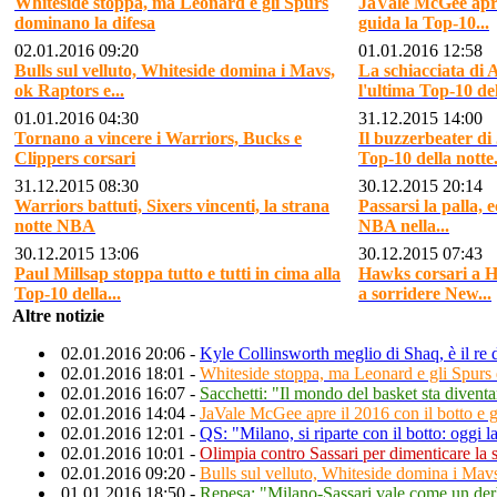
Whiteside stoppa, ma Leonard e gli Spurs
JaVale McGee apre 
dominano la difesa
guida la Top-10...
02.01.2016 09:20
01.01.2016 12:58
Bulls sul velluto, Whiteside domina i Mavs,
La schiacciata d
ok Raptors e...
l'ultima Top-10 del
01.01.2016 04:30
31.12.2015 14:00
Tornano a vincere i Warriors, Bucks e
Il buzzerbeater di
Clippers corsari
Top-10 della notte.
31.12.2015 08:30
30.12.2015 20:14
Warriors battuti, Sixers vincenti, la strana
Passarsi la palla, e
notte NBA
NBA nella...
30.12.2015 13:06
30.12.2015 07:43
Paul Millsap stoppa tutto e tutti in cima alla
Hawks corsari a H
Top-10 della...
a sorridere New...
Altre notizie
02.01.2016 20:06 -
Kyle Collinsworth meglio di Shaq, è il re
02.01.2016 18:01 -
Whiteside stoppa, ma Leonard e gli Spurs
02.01.2016 16:07 -
Sacchetti: "Il mondo del basket sta divent
02.01.2016 14:04 -
JaVale McGee apre il 2016 con il botto e 
02.01.2016 12:01 -
QS: "Milano, si riparte con il botto: oggi l
02.01.2016 10:01 -
Olimpia contro Sassari per dimenticare la 
02.01.2016 09:20 -
Bulls sul velluto, Whiteside domina i Mav
01.01.2016 18:50 -
Repesa: "Milano-Sassari vale come un der