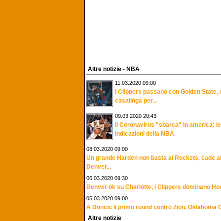
Altre notizie - NBA
11.03.2020 09:00
I Clippers passano con Golden State,
casalinga per...
09.03.2020 20:43
Il Coronavirus "sbarca" in america: le
indicazioni della NBA
08.03.2020 09:00
Un grande Harden non basta ai Rockets, cade 
Denver...
06.03.2020 09:30
Denver ok su Charlotte, i Clippers dominano Ho
05.03.2020 09:00
A Doncic il primo round contro Zion, Oklahoma Ci
Altre notizie