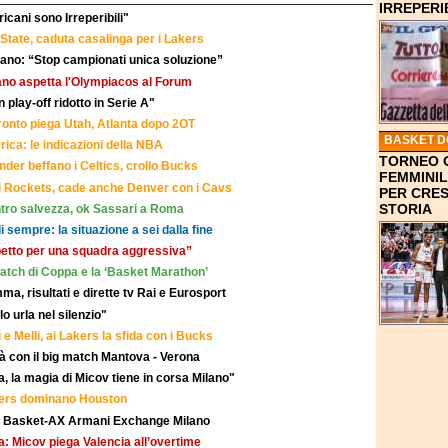
IRREPERIB
icani sono Irreperibili"
State, caduta casalinga per i Lakers
ciano: “Stop campionati unica soluzione”
ilano aspetta l'Olympiacos al Forum
n play-off ridotto in Serie A"
oronto piega Utah, Atlanta dopo 2OT
BASKET 
ica: le indicazioni della NBA
TORNEO 
hunder beffano i Celtics, crollo Bucks
FEMMINIL
i Rockets, cade anche Denver con i Cavs
PER CRES
STORIA
ontro salvezza, ok Sassari a Roma
di sempre: la situazione a sei dalla fine
petto per una squadra aggressiva”
ematch di Coppa e la ‘Basket Marathon’
ma, risultati e dirette tv Rai e Eurosport
o urla nel silenzio"
 e Melli, ai Lakers la sfida con i Bucks
ità con il big match Mantova - Verona
, la magia di Micov tiene in corsa Milano"
ppers dominano Houston
cia Basket-AX Armani Exchange Milano
ta: Micov piega Valencia all’overtime