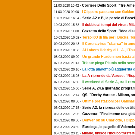
Corriere Dello Sport: "Tre Amer
11.03.2020 10:42 -
I Clippers passano con Golden 
11.03.2020 09:00 -
Serie A2 e B, le parole di Bas
10.03.2020 16:54 -
Il dubbio ai tempi del virus: M
10.03.2020 15:38 -
Gazzetta dello Sport: "Idea di u
10.03.2020 11:00 -
Terzo KO di fila per i Bucks, T
10.03.2020 10:02 -
Il Coronavirus "sbarca" in amer
09.03.2020 20:43 -
Ai Lakers il derby di L. A., i T
09.03.2020 10:58 -
Un grande Harden non basta a
08.03.2020 09:00 -
Trieste piega Pistoia nello sc
07.03.2020 21:47 -
La lotta playoff più agguerrita 
07.03.2020 20:10 -
La A riprende da Varese: “Ris
07.03.2020 18:08 -
Il weekend di Serie A, tra il r
07.03.2020 16:30 -
Serie A, 24.a giornata: program
07.03.2020 15:00 -
QS: "Derby Varese - Milano, sol
07.03.2020 12:14 -
Ottime prestazioni per Gallinari
07.03.2020 08:30 -
Serie A2: la ripresa delle ostil
06.03.2020 17:15 -
Gazzetta: "Finalmente una gioia
06.03.2020 12:06 -
Denver ok su Charlotte, i Cli
06.03.2020 09:30 -
Eurolega, le pagelle di Valen
05.03.2020 23:59 -
Milano, finisce l’incubo trasfer
05.03.2020 23:11 -