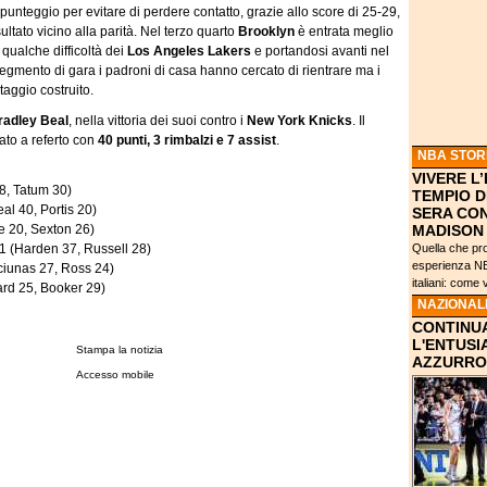
 punteggio per evitare di perdere contatto, grazie allo score di 25-29,
sultato vicino alla parità. Nel terzo quarto
Brooklyn
è entrata meglio
 qualche difficoltà dei
Los Angeles Lakers
e portandosi avanti nel
segmento di gara i padroni di casa hanno cercato di rientrare ma i
taggio costruito.
radley Beal
, nella vittoria dei suoi contro i
New York Knicks
. Il
ndato a referto con
40 punti, 3 rimbalzi e 7 assist
.
NBA STOR
VIVERE L
8, Tatum 30)
TEMPIO D
l 40, Portis 20)
SERA CON
e 20, Sexton 26)
MADISON
 (Harden 37, Russell 28)
Quella che pr
esperienza NBA
ciunas 27, Ross 24)
italiani: come 
ard 25, Booker 29)
NAZIONAL
CONTINUA
L'ENTUSI
Stampa la notizia
AZZURRO
Accesso mobile