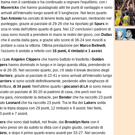
trama non è cambiata e ha continuato a regnare l'equilibrio, con i
Mavericks
che hanno guadagnato altri tre punti di vantaggio e sono
arrivati all'intervallo lungo avanti di 5 lunghezze. Nel terzo quarto
San Antonio
ha cercato di tenere testa agli avversari, rientrando nel
punteggio, grazie al parziale di 29-26 che ha riportato gli
Spurs
in
scia in vista dell'ultimo quarto di gara. Nei 12' conclusivi i padroni di
casa sono riusciti a prendere in mano le redini del gioco, con
Dallas
che è uscita dalla gara, e grazie allo score di 36-24 son riusciti a
portare a casa la vittoria. Ottima prestazione per
Marco Belinelli
,
l'azzurro è andato a referto con
16 punti, 4 rimbalzi e 1 assist
.
 i
Los Angeles Clippers
che hanno battuto in trasferta i
Golden
ppers
hanno dominato in lungo e in largo questa sfida, prendendo in
e di 26-35. Nel secondo quarto, poi, c'è stato il break decisivo degli
arriors
, grazie al parziale di 22-41 e sono arrivati all'intervallo lungo
arriors
si sono sciolti definitivamente, perdendo altre lunghezze di
irittura,
di 34 punti
. Nell'ultimo quarto i
giocatori di LA
si sono messi
sciato un parziale di 30-20 ai padroni di casa, che però non ha
na gara, nonostante la debacle, per
Bender
che ha raccolto 23 punti
stato
Leonard
che ha raccolto 23 punti. Tra le fila dei
Lakers
solita
to la tripla doppia con 29 punti, 12 rimbalzi e 9 assist. Nei Nets,
3 punti e 7 assist.
ers
che sono stati battuti, nel finale, dai
Brooklyn Nets
con il
vano preso sin da subito la sfida con il piglio giusto, cercando di
Nets
, e dopo il primo quarto erano avanti per 33-27. Nel secondo