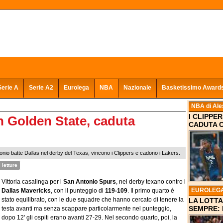
Serie A
Serie A2
Eurolega
NBA
Nazionale
Basketissimo Award
NBA
di Ale
I CLIPPE
n Golden State, caduta
CADUTA C
Antonio batte Dallas nel derby del Texas, vincono i Clippers e cadono i Lakers.
 letture
Vittoria casalinga per i
San Antonio Spurs
, nel derby texano contro i
EUROLEG
Dallas Mavericks
, con il punteggio di
119-109
. Il primo quarto è
stato equilibrato, con le due squadre che hanno cercato di tenere la
LA LOTTA
SEMPRE: 
testa avanti ma senza scappare particolarmente nel punteggio,
dopo 12' gli ospiti erano avanti 27-29. Nel secondo quarto, poi, la