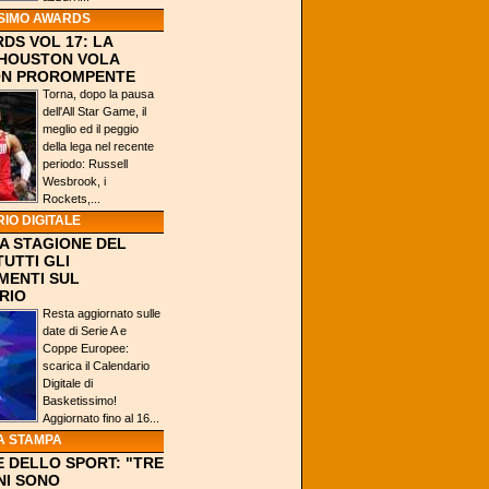
SIMO AWARDS
DS VOL 17: LA
 HOUSTON VOLA
ION PROROMPENTE
Torna, dopo la pausa
dell'All Star Game, il
meglio ed il peggio
della lega nel recente
periodo: Russell
Wesbrook, i
Rockets,...
IO DIGITALE
A STAGIONE DEL
TUTTI GLI
MENTI SUL
RIO
Resta aggiornato sulle
date di Serie A e
Coppe Europee:
scarica il Calendario
Digitale di
Basketissimo!
Aggiornato fino al 16...
A STAMPA
 DELLO SPORT: "TRE
NI SONO