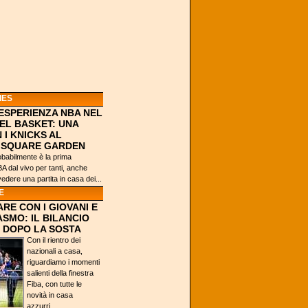
IES
’ESPERIENZA NBA NEL
EL BASKET: UNA
 I KNICKS AL
 SQUARE GARDEN
obabilmente è la prima
 dal vivo per tanti, anche
vedere una partita in casa dei...
E
RE CON I GIOVANI E
ASMO: IL BILANCIO
 DOPO LA SOSTA
Con il rientro dei
nazionali a casa,
riguardiamo i momenti
salienti della finestra
Fiba, con tutte le
novità in casa
azzurri...