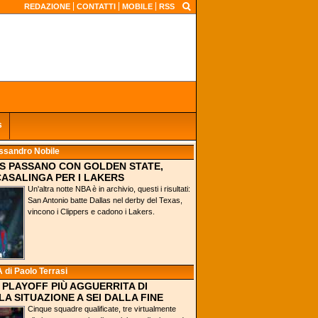
REDAZIONE
CONTATTI
MOBILE
RSS
s
ssandro Nobile
RS PASSANO CON GOLDEN STATE,
ASALINGA PER I LAKERS
Un'altra notte NBA è in archivio, questi i risultati:
San Antonio batte Dallas nel derby del Texas,
vincono i Clippers e cadono i Lakers.
A
di Paolo Terrasi
 PLAYOFF PIÙ AGGUERRITA DI
LA SITUAZIONE A SEI DALLA FINE
Cinque squadre qualificate, tre virtualmente