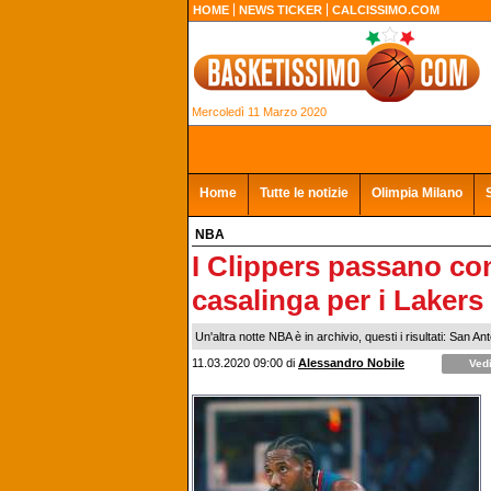
HOME
NEWS TICKER
CALCISSIMO.COM
Mercoledì 11 Marzo 2020
Home
Tutte le notizie
Olimpia Milano
NBA
I Clippers passano co
casalinga per i Lakers
Un'altra notte NBA è in archivio, questi i risultati: San 
11.03.2020 09:00
di
Alessandro Nobile
Vedi