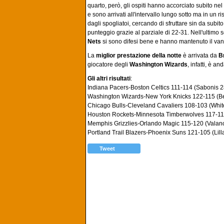
quarto, però, gli ospiti hanno accorciato subito nel
e sono arrivati all'intervallo lungo sotto ma in un ri
dagli spogliatoi, cercando di sfruttare sin da subito
punteggio grazie al parziale di 22-31. Nell'ultimo 
Nets
si sono difesi bene e hanno mantenuto il van
La
miglior prestazione della notte
è arrivata da
B
giocatore degli
Washington Wizards
, infatti, è a
Gli altri risultati
:
Indiana Pacers-Boston Celtics 111-114 (Sabonis 2
Washington Wizards-New York Knicks 122-115 (Bea
Chicago Bulls-Cleveland Cavaliers 108-103 (Whit
Houston Rockets-Minnesota Timberwolves 117-111
Memphis Grizzlies-Orlando Magic 115-120 (Valan
Portland Trail Blazers-Phoenix Suns 121-105 (Lill
Tweet