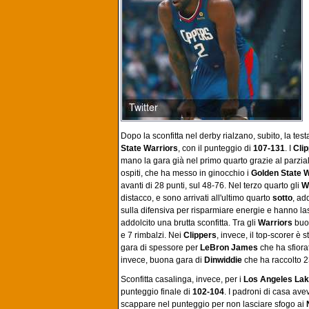
Dopo la sconfitta nel derby rialzano, subito, la testa
State Warriors
, con il punteggio di
107-131
. I
Cli
mano la gara già nel primo quarto grazie al parzial
ospiti, che ha messo in ginocchio i
Golden State W
avanti di 28 punti, sul 48-76. Nel terzo quarto gli
W
distacco, e sono arrivati all'ultimo quarto
sotto
, add
sulla difensiva per risparmiare energie e hanno la
addolcito una brutta sconfitta. Tra gli
Warriors
buo
e 7 rimbalzi. Nei
Clippers
, invece, il top-scorer è 
gara di spessore per
LeBron James
che ha sfiora
invece, buona gara di
Dinwiddie
che ha raccolto 2
Sconfitta casalinga, invece, per i
Los Angeles Lak
punteggio finale di
102-104
. I padroni di casa ave
scappare nel punteggio per non lasciare sfogo ai