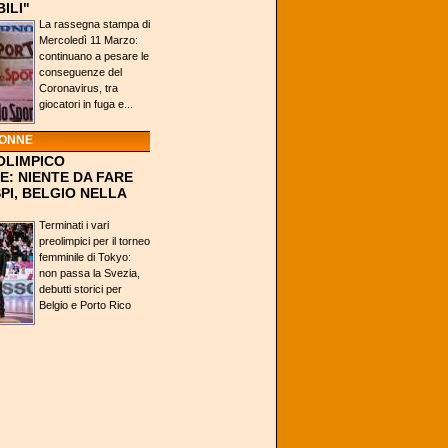
ILI"
La rassegna stampa di
Mercoledì 11 Marzo:
continuano a pesare le
conseguenze del
Coronavirus, tra
giocatori in fuga e...
DONNE
OLIMPICO
E: NIENTE DA FARE
PI, BELGIO NELLA
Terminati i vari
preolimpici per il torneo
femminile di Tokyo:
non passa la Svezia,
debutti storici per
Belgio e Porto Rico