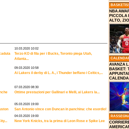
BASKETIS
NBA AWAR
PICCOLA
ALTO, Z
10.03.2020 10:02
 caduta
Terzo KO di fila per i Bucks, Toronto piega Utah,
CALENDAR
Atlanta...
AVANZA L
09.03.2020 10:58
BASKET: 
Ai Lakers il derby di L. A., i Thunder beffano i Celtics,...
APPUNTA
CALENDA
07.03.2020 08:30
anche
Ottime prestazioni per Gallinari e Melli, ai Lakers la...
05.03.2020 19:00
uston
San Antonio vince con Duncan in panchina: che esordio!
04.03.2020 19:00
RASSEGN
ty...
New York Knicks, tra la prima di Leon Rose e Spike Lee
CORRIERE
AMERICA