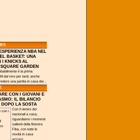
IES
’ESPERIENZA NBA NEL
EL BASKET: UNA
 I KNICKS AL
 SQUARE GARDEN
obabilmente è la prima
 dal vivo per tanti, anche
vedere una partita in casa dei...
E
RE CON I GIOVANI E
ASMO: IL BILANCIO
 DOPO LA SOSTA
Con il rientro dei
nazionali a casa,
riguardiamo i momenti
salienti della finestra
Fiba, con tutte le
novità in casa
azzurri...