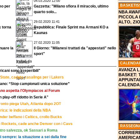
04.03.2020 12:00
BASKETIS
mo per
Gazzetta: "Milano sfiora il miracolo, ultimo
NBA AWAR
quarto solo...
PICCOLA
ALTO, Z
29.02.2020 11:41
k torna
Repubblica: Finale Sprint ma Armani KO a
Kaunas
27.02.2020 11:05
nuare la
Il Giorno: "Milanesi trattati da "appestati" nello
sport"
CALENDAR
AVANZA L
icani sono Irreperibili"
BASKET: 
State, caduta casalinga per i Lakers
APPUNTA
ciano: “Stop campionati unica soluzione”
CALENDA
ilano aspetta l'Olympiacos al Forum
n play-off ridotto in Serie A"
oronto piega Utah, Atlanta dopo 2OT
ica: le indicazioni della NBA
hunder beffano i Celtics, crollo Bucks
i Rockets, cade anche Denver con i Cavs
RASSEGN
ontro salvezza, ok Sassari a Roma
CORRIERE
di sempre: la situazione a sei dalla fine
AMERICA