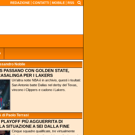
REDAZIONE
CONTATTI
MOBILE
RSS
s
ssandro Nobile
RS PASSANO CON GOLDEN STATE,
ASALINGA PER I LAKERS
Un'altra notte NBA è in archivio, questi i risultati:
San Antonio batte Dallas nel derby del Texas,
vincono i Clippers e cadono i Lakers.
A
di Paolo Terrasi
 PLAYOFF PIÙ AGGUERRITA DI
LA SITUAZIONE A SEI DALLA FINE
Cinque squadre qualificate, tre virtualmente