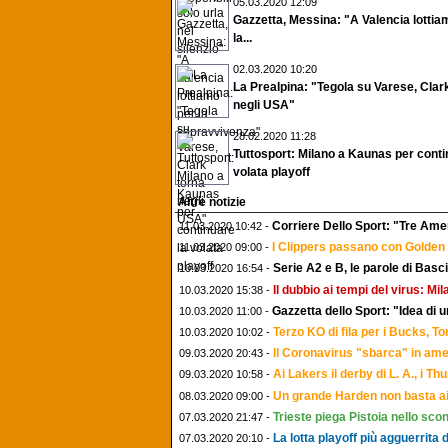
05.03.2020 12:09
Gazzetta, Messina: "A Valencia lottia
la...
02.03.2020 10:20
La Prealpina: "Tegola su Varese, Clar
negli USA"
28.02.2020 11:28
Tuttosport: Milano a Kaunas per conti
volata playoff
Altre notizie
Corriere Dello Sport: "Tre Amer
11.03.2020 10:42 -
I Clippers passano con Golden 
11.03.2020 09:00 -
Serie A2 e B, le parole di Bas
10.03.2020 16:54 -
Il dubbio ai tempi del virus: M
10.03.2020 15:38 -
Gazzetta dello Sport: "Idea di u
10.03.2020 11:00 -
Terzo KO di fila per i Bucks, T
10.03.2020 10:02 -
Il Coronavirus "sbarca" in amer
09.03.2020 20:43 -
Ai Lakers il derby di L. A., i T
09.03.2020 10:58 -
Un grande Harden non basta a
08.03.2020 09:00 -
Trieste piega Pistoia nello sc
07.03.2020 21:47 -
La lotta playoff più agguerrita 
07.03.2020 20:10 -