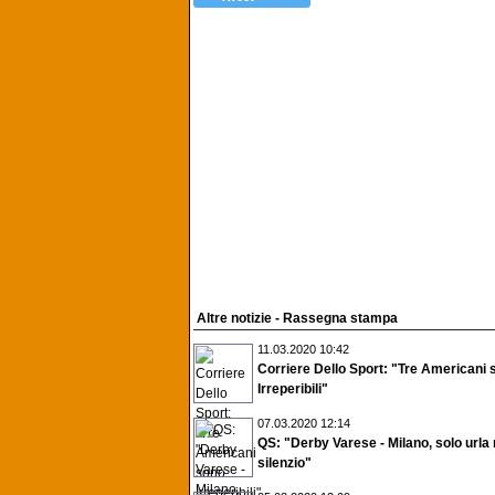
Altre notizie - Rassegna stampa
11.03.2020 10:42
Corriere Dello Sport: "Tre Americani 
Irreperibili"
07.03.2020 12:14
QS: "Derby Varese - Milano, solo urla 
silenzio"