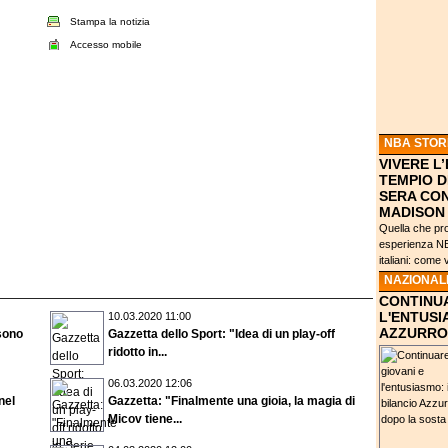
Stampa la notizia
Accesso mobile
NBA STOR
VIVERE L
TEMPIO D
SERA CON
MADISON
Quella che pr
esperienza NBA
italiani: come 
NAZIONAL
CONTINUA
L'ENTUSI
10.03.2020 11:00
AZZURRO
sono
Gazzetta dello Sport: "Idea di un play-off
ridotto in...
06.03.2020 12:06
nel
Gazzetta: "Finalmente una gioia, la magia di
Micov tiene...