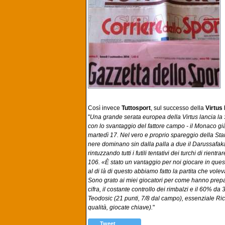
Così invece
Tuttosport
, sul successo della
Virtus
"
Una grande serata europea della Virtus lancia la Se
con lo svantaggio del fattore campo - il Monaco gi
martedì 17. Nel vero e proprio spareggio della Sta
nere dominano sin dalla palla a due il Darussafaka
rintuzzando tutti i futili tentativi dei turchi di rie
106. «È stato un vantaggio per noi giocare in ques
al di là di questo abbiamo fatto la partita che volev
Sono grato ai miei giocatori per come hanno prepar
cifra, il costante controllo dei rimbalzi e il 60% da
Teodosic (21 punti, 7/8 dal campo), essenziale Ricci
qualità, giocate chiave).
"
Tweet