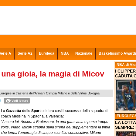
Serie A
Serie A2
Eurolega
NBA
Nazionale
Basketissimo Award
NBA
di Ale
I CLIPPE
una gioia, la magia di Micov
CADUTA C
uropee in trasferta dell'Armani Olimpia Milano e della Virtus Bologna
B
Vedi letture
La
Gazzetta dello Sport
celebra così il successo della squadra di
EUROLEG
coach Messina in Spagna, a Valencia:
"
Ancora lui. Ancora il Professore. In una gara vinta e persa troppe
LA LOTTA
SEMPRE: 
volte, Vlado Micov strappa sulla sirena del supplementare la tripla
che ferma l'emorragia di cinque sconfitte consecutive. Milano