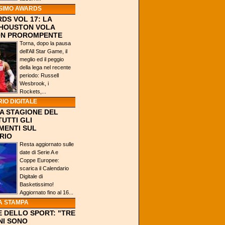
SIMO AWARDS
DS VOL 17: LA
 HOUSTON VOLA
ION PROROMPENTE
Torna, dopo la pausa
dell'All Star Game, il
meglio ed il peggio
della lega nel recente
periodo: Russell
Wesbrook, i
Rockets,...
IO DIGITALE
A STAGIONE DEL
TUTTI GLI
MENTI SUL
RIO
Resta aggiornato sulle
date di Serie A e
Coppe Europee:
scarica il Calendario
Digitale di
Basketissimo!
Aggiornato fino al 16...
A STAMPA
 DELLO SPORT: "TRE
NI SONO