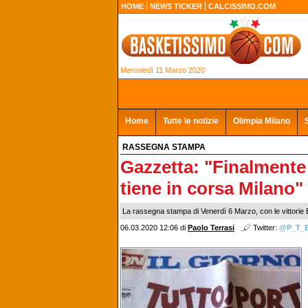
HOME
NEWS TICKER
CALCISSIMO.COM
Mercoledì 11 Marzo 2020
Home
Tutte le notizie
Olimpia Milano
RASSEGNA STAMPA
Gazzetta: "Finalmente 
tiene in corsa Milano"
La rassegna stampa di Venerdì 6 Marzo, con le vittorie E
06.03.2020 12:06
di
Paolo Terrasi
Twitter:
@P_T_