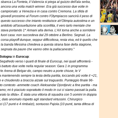
sbanca La Fonteta, il Valencia si piega al guizzo dell'ala serba,
ancora una volta match winner. Era già successo due volte in
campionato: a Venezia e in casa contro Cremona. La sfida di
giovedì prossimo al Forum contro l'Olympiacos sancirà il peso di
questo successo che intanto restituisce ah'Olimpia autostima e un
antidoto all'assuefazione alla sconfitta, il vero tarlo mentale che
stava portando 1* Armani alla deriva. L'AX torna anche a sorridere
fuori casa: non succedeva dal 29 ottobre a Berlino. Segnali. La
corsa playoff dunque, seppur difficoltosa, resta viva, ed è quello che
la banda Messina chiedeva a questa strana fase della stagione,
segnata da paure che vanno oltre la pallacanestro.
"
 Bologna
in
Eurocup
:
gafredo verso i quarti di finale di Eurocup, nei quali affronterà -
à battuto due volte nella regular season: Gara 1 in programma
rle Arena di Belgar-do, campo neutro a porte chiuse, le V
 mantenendo sempre la testa della partita, toccando più volte il +21,
ntrare e chiudendo a braccia alzate sul traguardo. Punteggio finale 96-
to contesto -ammette coach Aleksandar Djordjevic a fine partita - ma
amo; mi è piaciuto soprattutto il modo in cui ci siamo passati la palla.
ato la sfida». È stata una vittoria di squadra con 5 uomini in doppia
 3, dato anomalo rispetto agli standard virtussini. Chirurgico
 (17 punti e 4 rimbalzi), sontuoso Pajola (10 punti, tanta difesa di