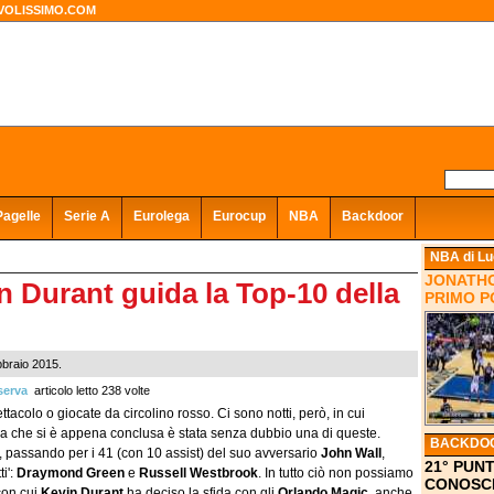
VOLISSIMO.COM
Pagelle
Serie A
Eurolega
Eurocup
NBA
Backdoor
NBA
di Lu
JONATHO
n Durant guida la Top-10 della
PRIMO P
bbraio 2015.
serva
articolo letto 238 volte
ttacolo o giocate da circolino rosso. Ci sono notti, però, in cui
a che si è appena conclusa è stata senza dubbio una di queste.
BACKDO
, passando per i 41 (con 10 assist) del suo avversario
John Wall
,
21° PUNT
i':
Draymond Green
e
Russell Westbrook
. In tutto ciò non possiamo
CONOSCE
con cui
Kevin Durant
ha deciso la sfida con gli
Orlando Magic
, anche