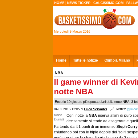
HOME
NEWS TICKER
CALCISSIMO.COM
PALLA
Mercoledì 9 Marzo 2016
Home
Tutte le notizie
Olimpia Milano
NBA
Il game winner di Kevi
notte NBA
Ecco le 10 giocate più spettacolari della notte NBA: 3 fe
04.02.2016 13:05 di
Luca Servadei
Twitter:
@luca
Kevin
Ogni notte la
NBA
riserva attimi di puro spe
Durant
decisamente si tende ad esagerare e quell
Partendo dai 51 punti di un immenso
Steph Curry
chiudendo poi con le triple doppie dei 'soliti sospett
però non citare la straordinaria bomba da 3 punti 