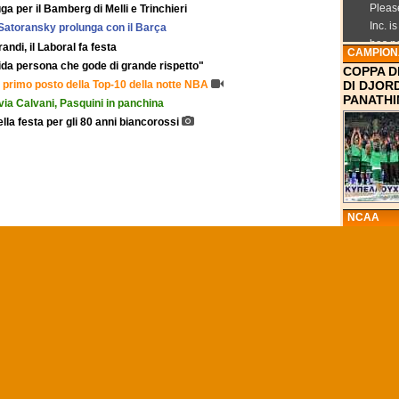
a per il Bamberg di Melli e Trinchieri
Satoransky prolunga con il Barça
andi, il Laboral fa festa
CAMPIONA
ida persona che gode di grande rispetto"
COPPA D
l primo posto della Top-10 della notte NBA
DI DJORD
PANATHI
: via Calvani, Pasquini in panchina
ella festa per gli 80 anni biancorossi
NCAA
VILLANO
POSTO P
SETTIMA
TOP-15
ESCLUSI