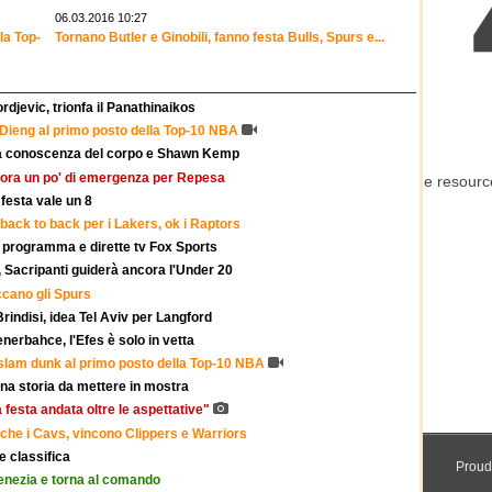
06.03.2016 10:27
la Top-
Tornano Butler e Ginobili, fanno festa Bulls, Spurs e...
rdjevic, trionfa il Panathinaikos
ieng al primo posto della Top-10 NBA
 la conoscenza del corpo e Shawn Kemp
cora un po' di emergenza per Repesa
 festa vale un 8
 back to back per i Lakers, ok i Raptors
: programma e dirette tv Fox Sports
, Sacripanti guiderà ancora l'Under 20
ccano gli Spurs
rindisi, idea Tel Aviv per Langford
Fenerbahce, l'Efes è solo in vetta
slam dunk al primo posto della Top-10 NBA
una storia da mettere in mostra
 festa andata oltre le aspettative"
che i Cavs, vincono Clippers e Warriors
 e classifica
Venezia e torna al comando