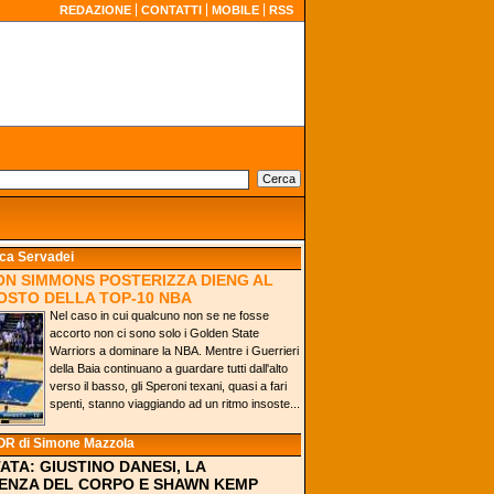
REDAZIONE
CONTATTI
MOBILE
RSS
ca Servadei
N SIMMONS POSTERIZZA DIENG AL
OSTO DELLA TOP-10 NBA
Nel caso in cui qualcuno non se ne fosse
accorto non ci sono solo i Golden State
Warriors a dominare la NBA. Mentre i Guerrieri
della Baia continuano a guardare tutti dall'alto
verso il basso, gli Speroni texani, quasi a fari
spenti, stanno viaggiando ad un ritmo insoste...
OR
di Simone Mazzola
ATA: GIUSTINO DANESI, LA
NZA DEL CORPO E SHAWN KEMP