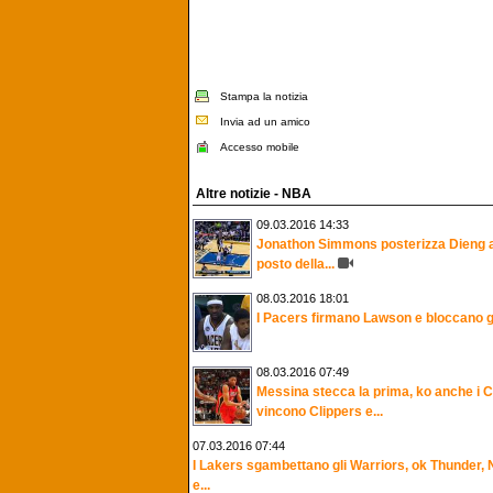
Stampa la notizia
Invia ad un amico
Accesso mobile
Altre notizie - NBA
09.03.2016 14:33
Jonathon Simmons posterizza Dieng a
posto della...
08.03.2016 18:01
I Pacers firmano Lawson e bloccano g
08.03.2016 07:49
Messina stecca la prima, ko anche i 
vincono Clippers e...
07.03.2016 07:44
I Lakers sgambettano gli Warriors, ok Thunder,
e...