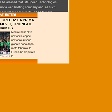
TI ESTERI
I GRECIA: LA PRIMA
JEVIC, TRIONFA IL
NAIKOS
Mentre nelle altre
nazioni le coppe
nazionali si sono
giocate poco dopo
metà febbraio, la
Grecia ha disputato
la...
VA RESTA AL PRIMO
ER LA TERZA
NA, DUKE TORNA IN
Terza settimana
consecutiva al
vertice della Top-25
stilata da 'Associated
Press' per i Villanova
Wildcats. I ragazzi...
VE