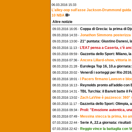
06.03.2016 15:33
L'alley-oop sull'asse Jackson-Drummond guida 
10 NBA
Altre notizie
Coppa di Grecia: la prima di Djo
09.03.2016 16:05 -
Jonathon Simmons posterizza D
09.03.2016 14:33 -
21° puntata: Giustino Danesi,
09.03.2016 13:00 -
L’EA7 pensa a Caserta, c’è an
09.03.2016 11:13 -
Gazzetta dello Sport: Milano, la
09.03.2016 09:59 -
Ancora Lillard-show, vittoria in
09.03.2016 07:36 -
Eurolega Top 16, 10.a giornata
08.03.2016 21:28 -
Venerdì i sorteggi per Rio 2016
08.03.2016 20:02 -
I Pacers firmano Lawson e blo
08.03.2016 18:01 -
Reynolds pronto all’addio con B
08.03.2016 16:13 -
TBL Turchia: il Banvit batte il 
08.03.2016 14:31 -
Zach LaVine è pazzesco: 360° 
08.03.2016 13:02 -
Gazzetta dello Sport: Olimpia, 
08.03.2016 11:17 -
Proli: "Emozione autentica, una
08.03.2016 09:34 -
Messina stecca la prima, ko an
08.03.2016 07:49 -
Serie A, 22.a giornata: risultati
07.03.2016 22:44 -
Reggio vince la battaglia con 
07.03.2016 22:42 -