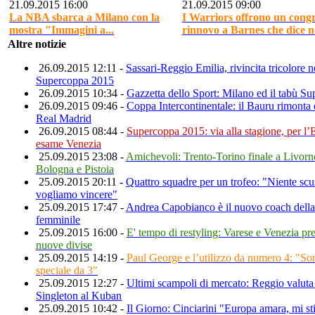
21.09.2015 16:00
21.09.2015 09:00
La NBA sbarca a Milano con la
I Warriors offrono un cong
mostra "Immagini a...
rinnovo a Barnes che dice n
Altre notizie
26.09.2015 12:11 -
Sassari-Reggio Emilia, rivincita tricolore n
Supercoppa 2015
26.09.2015 10:34 -
Gazzetta dello Sport: Milano ed il tabù S
26.09.2015 09:46 -
Coppa Intercontinentale: il Bauru rimonta e
Real Madrid
26.09.2015 08:44 -
Supercoppa 2015: via alla stagione, per l
esame Venezia
25.09.2015 23:08 -
Amichevoli: Trento-Torino finale a Livorn
Bologna e Pistoia
25.09.2015 20:11 -
Quattro squadre per un trofeo: "Niente scu
vogliamo vincere"
25.09.2015 17:47 -
Andrea Capobianco è il nuovo coach dell
femminile
25.09.2015 16:00 -
E' tempo di restyling: Varese e Venezia pr
nuove divise
25.09.2015 14:19 -
Paul George e l’utilizzo da numero 4: "So
speciale da 3"
25.09.2015 12:27 -
Ultimi scampoli di mercato: Reggio valuta
Singleton al Kuban
25.09.2015 10:42 -
Il Giorno: Cinciarini "Europa amara, mi st