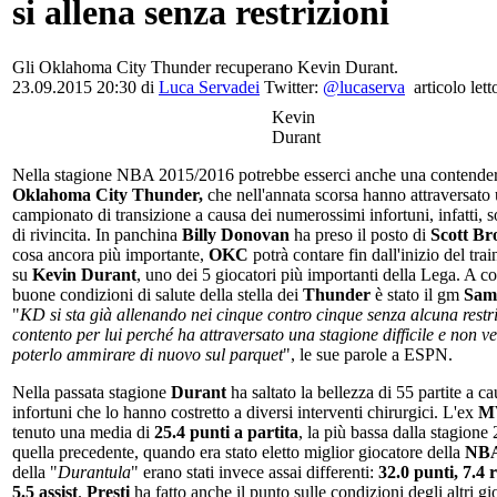
si allena senza restrizioni
Gli Oklahoma City Thunder recuperano Kevin Durant.
23.09.2015 20:30 di
Luca Servadei
Twitter:
@lucaserva
articolo lett
Kevin
Durant
Nella stagione NBA 2015/2016 potrebbe esserci anche una contender 
Oklahoma City Thunder,
che nell'annata scorsa hanno attraversato
campionato di transizione a causa dei numerossimi infortuni, infatti, 
di rivincita. In panchina
Billy Donovan
ha preso il posto di
Scott B
cosa ancora più importante,
OKC
potrà contare fin dall'inizio del tr
su
Kevin Durant
, uno dei 5 giocatori più importanti della Lega. A c
buone condizioni di salute della stella dei
Thunder
è stato il gm
Sam 
"
KD si sta già allenando nei cinque contro cinque senza alcuna restr
contento per lui perché ha attraversato una stagione difficile e non ve
poterlo ammirare di nuovo sul parquet
", le sue parole a ESPN.
Nella passata stagione
Durant
ha saltato la bellezza di 55 partite a ca
infortuni che lo hanno costretto a diversi interventi chirurgici. L'ex
M
tenuto una media di
25.4 punti a partita
, la più bassa dalla stagione
quella precedente, quando era stato eletto miglior giocatore della
NB
della "
Durantula
" erano stati invece assai differenti:
32.0 punti, 7.4 
5.5 assist
.
Presti
ha fatto anche il punto sulle condizioni degli altri gi