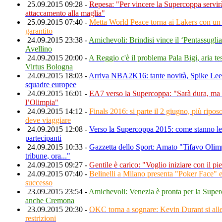
25.09.2015 09:28 -
Repesa: "Per vincere la Supercoppa servir
attaccamento alla maglia"
25.09.2015 07:40 -
Metta World Peace torna ai Lakers con un
garantito
24.09.2015 23:38 -
Amichevoli: Brindisi vince il ‘Pentassuglia
Avellino
24.09.2015 20:00 -
A Reggio c'è il problema Pala Bigi, aria te
Virtus Bologna
24.09.2015 18:03 -
Arriva NBA2K16: tante novità, Spike Lee 
squadre europee
24.09.2015 16:01 -
EA7 verso la Supercoppa: "Sarà dura, ma
l’Olimpia"
24.09.2015 14:12 -
Finals 2016: si parte il 2 giugno, più ripos
deve viaggiare
24.09.2015 12:08 -
Verso la Supercoppa 2015: come stanno le
partecipanti
24.09.2015 10:33 -
Gazzetta dello Sport: Amato "Tifavo Olimp
tribune, ora..."
24.09.2015 09:27 -
Gentile è carico: "Voglio iniziare con il pi
24.09.2015 07:40 -
Belinelli a Milano presenta "Poker Face" 
successo
23.09.2015 23:54 -
Amichevoli: Venezia è pronta per la Supe
anche Cremona
23.09.2015 20:30 -
OKC torna a sognare: Kevin Durant si all
restrizioni