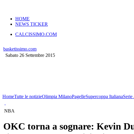
VERSIONE MOBILE
HOME
NEWS TICKER
CALCISSIMO.COM
basketissimo.com
Sabato 26 Settembre 2015
Home
Tutte le notizie
Olimpia Milano
Pagelle
Supercoppa Italiana
Serie
NBA
OKC torna a sognare: Kevin D