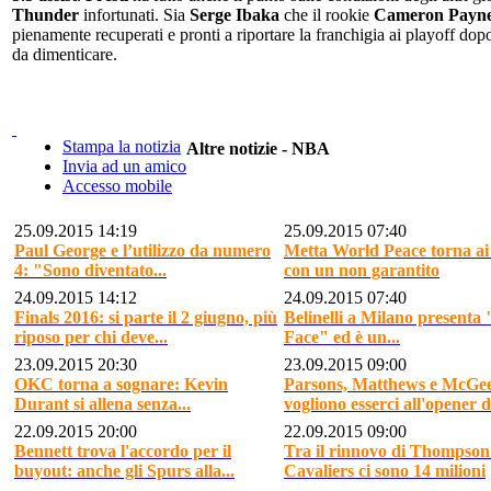
Thunder
infortunati. Sia
Serge Ibaka
che il rookie
Cameron Payn
pienamente recuperati e pronti a riportare la franchigia ai playoff do
da dimenticare.
Stampa la notizia
Altre notizie - NBA
Invia ad un amico
Accesso mobile
25.09.2015 14:19
25.09.2015 07:40
Paul George e l’utilizzo da numero
Metta World Peace torna ai
4: "Sono diventato...
con un non garantito
24.09.2015 14:12
24.09.2015 07:40
Finals 2016: si parte il 2 giugno, più
Belinelli a Milano presenta
riposo per chi deve...
Face" ed è un...
23.09.2015 20:30
23.09.2015 09:00
OKC torna a sognare: Kevin
Parsons, Matthews e McGe
Durant si allena senza...
vogliono esserci all'opener de
22.09.2015 20:00
22.09.2015 09:00
Bennett trova l'accordo per il
Tra il rinnovo di Thompson 
buyout: anche gli Spurs alla...
Cavaliers ci sono 14 milioni