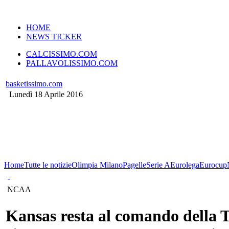
VERSIONE MOBILE
HOME
NEWS TICKER
CALCISSIMO.COM
PALLAVOLISSIMO.COM
basketissimo.com
Lunedì 18 Aprile 2016
Home
Tutte le notizie
Olimpia Milano
Pagelle
Serie A
Eurolega
Eurocup
NCAA
Kansas resta al comando della 