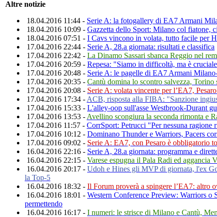
Altre notizie
18.04.2016 11:44 -
Serie A: la fotogallery di EA7 Armani Mil
18.04.2016 10:09 -
Gazzetta dello Sport: Milano col fiatone, c
18.04.2016 07:51 -
I Cavs vincono in volata, tutto facile per 
17.04.2016 22:44 -
Serie A, 28.a giornata: risultati e classifica
17.04.2016 22:42 -
La Dinamo Sassari sbanca Reggio nel rem
17.04.2016 20:59 -
Repesa: "Siamo in difficoltà, ma è cruciale
17.04.2016 20:48 -
Serie A: le pagelle di EA7 Armani Milano
17.04.2016 20:35 -
Cantù domina lo scontro salvezza, Torino s
17.04.2016 20:08 -
Serie A: volata vincente per l’EA7, Pesar
17.04.2016 17:34 -
ACB, risposta alla FIBA: "Sanzione ingius
17.04.2016 15:33 -
L'alley-oop sull'asse Westbrook-Durant g
17.04.2016 13:53 -
Avellino scongiura la seconda rimonta e R
17.04.2016 11:57 -
CorrSport: Petrucci "Per nessuna ragione 
17.04.2016 10:12 -
Dominano Thunder e Warriors, Pacers cors
17.04.2016 09:02 -
Serie A: EA7, con Pesaro è obbligatorio tor
16.04.2016 22:16 -
Serie A, 28.a giornata: programma e dirett
16.04.2016 22:15 -
Varese espugna il Pala Radi ed aggancia Ve
16.04.2016 20:17 -
Udoh e Hines gli MVP di giornata, l'ex Go
la Top-5
16.04.2016 18:32 -
Il Forum proverà a spingere l’EA7: altro 
16.04.2016 18:01 -
Western Conference Preview: Warriors o 
permettendo
16.04.2016 16:17 -
I numeri: le strisce di Milano e Cantù, Men