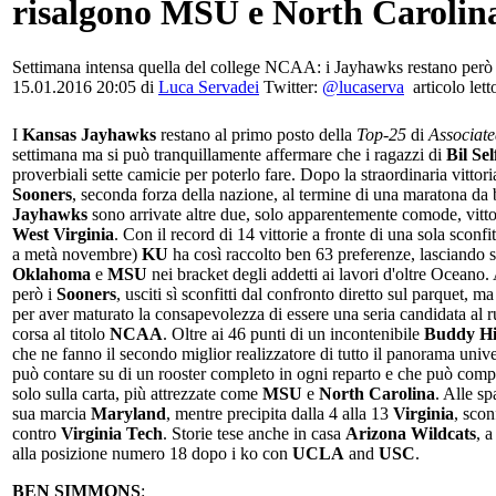
risalgono MSU e North Carolin
Settimana intensa quella del college NCAA: i Jayhawks restano però
15.01.2016 20:05 di
Luca Servadei
Twitter:
@lucaserva
articolo lett
I
Kansas Jayhawks
restano al primo posto della
Top-25
di
Associate
settimana ma si può tranquillamente affermare che i ragazzi di
Bil Sel
proverbiali sette camicie per poterlo fare. Dopo la straordinaria vittor
Sooners
, seconda forza della nazione, al termine di una maratona da b
Jayhawks
sono arrivate altre due, solo apparentemente comode, vitt
West Virginia
. Con il record di 14 vittorie a fronte di una sola sconfi
a metà novembre)
KU
ha così raccolto ben 63 preferenze, lasciando s
Oklahoma
e
MSU
nei bracket degli addetti ai lavori d'oltre Oceano.
però i
Sooners
, usciti sì sconfitti dal confronto diretto sul parquet, m
per aver maturato la consapevolezza di essere una seria candidata al 
corsa al titolo
NCAA
. Oltre ai 46 punti di un incontenibile
Buddy Hi
che ne fanno il secondo miglior realizzatore di tutto il panorama univer
può contare su di un rooster completo in ogni reparto e che può com
solo sulla carta, più attrezzate come
MSU
e
North Carolina
. Alle sp
sua marcia
Maryland
, mentre precipita dalla 4 alla 13
Virginia
, scon
contro
Virginia Tech
. Storie tese anche in casa
Arizona Wildcats
, a
alla posizione numero 18 dopo i ko con
UCLA
and
USC
.
BEN SIMMONS
: