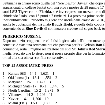
Settimana in chiaro scuro quella del "
New LeBron James
" che dopo av
appassionati di college basket con una prova mostre da 28 punti e 17 r
suoi
LSU Tigers
contro
Florida
, si è invece preso un mezzo turno d
chiudendo "solo" con 15 punti e 7 rimbalzi. La prossima prima scelta a
indiscutibilmente il prodotto migliore che uscirà dalla classe del 2016
anche le quotazioni del già citato
Buddy Hield
, e quelle della coppia
consentendo ai
Blue Devils
di continuare a credere nel sogno back-t
FEDERICO MUSSINI
:
Dopo un inizio scoppiettante ed il fisiologico calo dell'ultimo mese, q
conclusa è stata una settimana più che positiva per l'ex
Grissin Bon 
comunque, resta il miglior realizzatore dei suoi
St. John's Red Stor
media. Peccato che lo stesso non si possa proprio dire per la formaz
ormai alla sua ottava sconfitta consecutiva...
TOP-25 ASSOCIATED PRESS
:
1 Kansas (63) 14-1 1,621 1
2 Oklahoma (1) 13-1 1,551 2
3 Maryland 15-1 1,472 3
4 Michigan State (1) 16-1 1,446 5
5 North Carolina 15-2 1,371 6
6 Villanova 14-2 1,246 11
7 Xavier 14-1 1,200 10
8 Miami (Fla.) 13-1 1,139 12