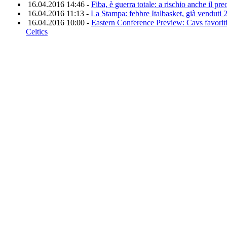
16.04.2016 14:46 -
Fiba, è guerra totale: a rischio anche il pre
16.04.2016 11:13 -
La Stampa: febbre Italbasket, già venduti 2
16.04.2016 10:00 -
Eastern Conference Preview: Cavs favoriti
Celtics