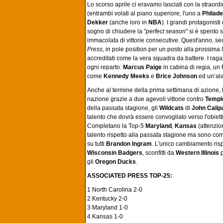
Lo scorso aprile ci eravamo lasciati con la straordi
(entrambi volati al piano superiore, l'uno a
Philade
Dekker
(anche loro in
NBA
). I grandi protagonist
sogno di chiudere la "
perfect season
" si è spento 
immacolata di vittorie consecutive. Quest'anno, se
Press
, in pole position per un posto alla prossima
accreditati come la vera squadra da battere. I raga
ogni reparto:
Marcus Paige
in cabina di regia, un
come
Kennedy Meeks
e
Brice Johnson
ed un’al
Anche al termine della prima settimana di azione, 
nazione grazie a due agevoli vittorie contro
Templ
della passata stagione, gli
Wildcats
di
John Calip
talento che dovrà essere convogliato verso l'obietti
Completano la Top-5
Maryland
,
Kansas
(attenzio
talento rispetto alla passata stagione ma sono com
su tutti
Brandon Ingram
. L'unico cambiamento rispe
Wisconsin Badgers
, sconfitti da
Western Illinois
p
gli
Oregon Ducks
.
ASSOCIATED PRESS TOP-25:
1 North Carolina 2-0
2 Kentucky 2-0
3 Maryland 1-0
4 Kansas 1-0