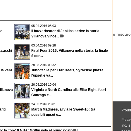
05.04.2016 08:03
to
Il buzzerbeater di Jenkins scrive la storia:
Villanova vince...
03.04.2016 09:28
 scacchi
Final Four 2016: Villanova nella storia, la finale
è con...
28.03.2016 09:32
a la vera
Tutto facile per i Tar Heels, Syracuse piazza
l'upset e va...
26.03.2016 10:04
illanova
Virginia e North Carolina alle Elite-Eight, fuori
Gonzaga e...
24.03.2016 20:01
anti
March Madness, al via le Sweet-16: tra
possibili upset e...
o la Top-10 NBA: Griffin vola al primo posto