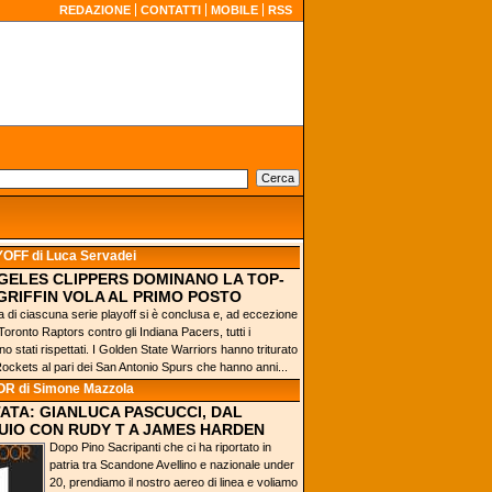
REDAZIONE
CONTATTI
MOBILE
RSS
YOFF
di Luca Servadei
NGELES CLIPPERS DOMINANO LA TOP-
 GRIFFIN VOLA AL PRIMO POSTO
 di ciascuna serie playoff si è conclusa e, ad eccezione
 Toronto Raptors contro gli Indiana Pacers, tutti i
no stati rispettati. I Golden State Warriors hanno triturato
Rockets al pari dei San Antonio Spurs che hanno anni...
OR
di Simone Mazzola
TATA: GIANLUCA PASCUCCI, DAL
IO CON RUDY T A JAMES HARDEN
Dopo Pino Sacripanti che ci ha riportato in
patria tra Scandone Avellino e nazionale under
20, prendiamo il nostro aereo di linea e voliamo