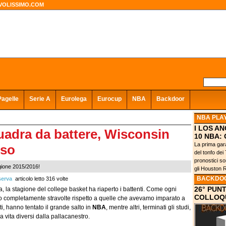
VOLISSIMO.COM
Pagelle
Serie A
Eurolega
Eurocup
NBA
Backdoor
NBA PLA
I LOS A
quadra da battere, Wisconsin
10 NBA:
La prima gara
lso
del tonfo dei
pronostici so
agione 2015/2016!
gli Houston 
BACKDO
erva
articolo letto 316 volte
26° PUN
, la stagione del college basket ha riaperto i battenti. Come ogni
COLLOQU
no completamente stravolte rispetto a quelle che avevamo imparato a
ti, hanno tentato il grande salto in
NBA
, mentre altri, terminati gli studi,
la vita diversi dalla pallacanestro.