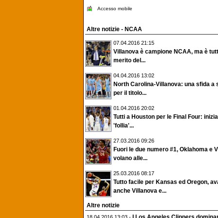
Accesso mobile
Altre notizie - NCAA
07.04.2016 21:15
Villanova è campione NCAA, ma è tut
merito del...
04.04.2016 13:02
North Carolina-Villanova: una sfida a
per il titolo...
01.04.2016 20:02
Tutti a Houston per le Final Four: inizi
'follia'...
27.03.2016 09:26
Fuori le due numero #1, Oklahoma e V
volano alle...
25.03.2016 08:17
Tutto facile per Kansas ed Oregon, av
anche Villanova e...
Altre notizie
I Los Angeles Clippers dominan
18.04.2016 13:03 -