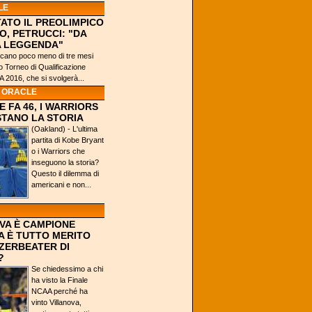
LE
ATO IL PREOLIMPICO
O, PETRUCCI: "DA
A LEGGENDA"
ano poco meno di tre mesi
mo Torneo di Qualificazione
 2016, che si svolgerà...
S ORACLE
 FA 46, I WARRIORS
TANO LA STORIA
(Oakland) - L'ultima
partita di Kobe Bryant
o i Warriors che
inseguono la storia?
Questo il dilemma di
americani e non...
VA È CAMPIONE
A È TUTTO MERITO
ZERBEATER DI
?
Se chiedessimo a chi
ha visto la Finale
NCAA perché ha
vinto Villanova,