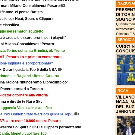
NAZIONA
 Armani Milano-Consultinvest Pesaro
PRESENT
 fiatone, ci pensa Batista
DI TORIN
facile per Heat, Spurs e Clippers
SOGNO 
Quando manc
 e classifica
all'attesissi
gio nel rematch scudetto
Olimpica FIBA
 è cruciale essere pronti per i playoff"
SERGIO'
ani Milano-Consultinvest Pesaro
CURRY NE
a, Torino schianta Brindisi, ok Trento
CONQUIS
’EA7, Pesaro ko e primato conservato
ione ingiusta e sproporzionata"
k-Durant guida la Top-5 della NBA
 rimonta e Ragland affossa Caserta
una ragione rinunceremo al preolimpico"
Pacers corsari a Toronto
NCAA
gatorio tornare alla vittoria
VILLANO
ma e dirette tv Rai e Sky
NCAA, M
DEL BUZ
 aggancia Venezia in classifica
JENKINS
a, l'ex Golden State Warriors guida la Top-5
EA7: altro over 10.000 contro Pesaro
Warriors o Spurs? OKC e Clippers permettendo
 Cantù, Menetti vuol fare 100