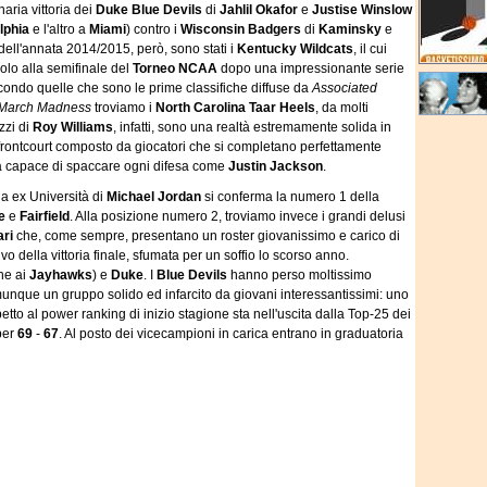
naria vittoria dei
Duke Blue Devils
di
Jahlil Okafor
e
Justise Winslow
lphia
e l'altro a
Miami
) contro i
Wisconsin Badgers
di
Kaminsky
e
i dell'annata 2014/2015, però, sono stati i
Kentucky Wildcats
, il cui
solo alla semifinale del
Torneo NCAA
dopo una impressionante serie
condo quelle che sono le prime classifiche diffuse da
Associated
March Madness
troviamo i
North Carolina Taar Heels
, da molti
zzi di
Roy Williams
, infatti, sono una realtà estremamente solida in
 frontcourt composto da giocatori che si completano perfettamente
a capace di spaccare ogni difesa come
Justin Jackson
.
la ex Università di
Michael Jordan
si conferma la numero 1 della
e
e
Fairfield
. Alla posizione numero 2, troviamo invece i grandi delusi
ari
che, come sempre, presentano un roster giovanissimo e carico di
vo della vittoria finale, sfumata per un soffio lo scorso anno.
ne ai
Jayhawks
) e
Duke
. I
Blue Devils
hanno perso moltissimo
unque un gruppo solido ed infarcito da giovani interessantissimi: uno
tto al power ranking di inizio stagione sta nell'uscita dalla Top-25 dei
er
69
-
67
. Al posto dei vicecampioni in carica entrano in graduatoria