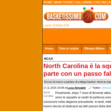
HOME
NEWS TICKER
CALCISSIMO.COM
PALLA
Lunedì 18 Aprile 2016
Home
Tutte le notizie
Olimpia Milano
NCAA
North Carolina è la s
parte con un passo fa
Eccoci di nuovo a parlare di collega basket: inizia la st
17.11.2015 20:08 di
Luca Servadei
Twitter:
@lucas
North
Finalmente, dopo 7 mesi di fervente attesa
Carolina
anno le squadre ai nastri di partenza so
conoscere nella stagione precedente. In tanti, infat
hanno deciso di dedicarsi ad altri piaceri della del