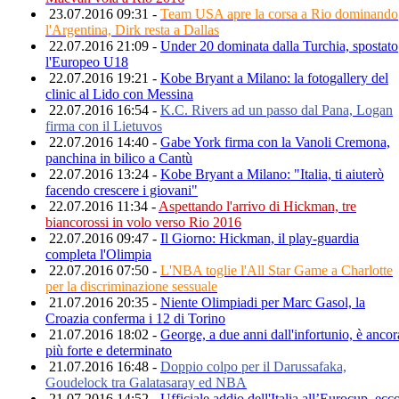
23.07.2016 09:31 -
Team USA apre la corsa a Rio dominando
l'Argentina, Dirk resta a Dallas
22.07.2016 21:09 -
Under 20 dominata dalla Turchia, spostato
l'Europeo U18
22.07.2016 19:21 -
Kobe Bryant a Milano: la fotogallery del
clinic al Lido con Messina
22.07.2016 16:54 -
K.C. Rivers ad un passo dal Pana, Logan
firma con il Lietuvos
22.07.2016 14:40 -
Gabe York firma con la Vanoli Cremona,
panchina in bilico a Cantù
22.07.2016 13:24 -
Kobe Bryant a Milano: "Italia, ti aiuterò
facendo crescere i giovani"
22.07.2016 11:34 -
Aspettando l'arrivo di Hickman, tre
biancorossi in volo verso Rio 2016
22.07.2016 09:47 -
Il Giorno: Hickman, il play-guardia
completa l'Olimpia
22.07.2016 07:50 -
L'NBA toglie l'All Star Game a Charlotte
per la discriminazione sessuale
21.07.2016 20:35 -
Niente Olimpiadi per Marc Gasol, la
Croazia conferma i 12 di Torino
21.07.2016 18:02 -
George, a due anni dall'infortunio, è ancor
più forte e determinato
21.07.2016 16:48 -
Doppio colpo per il Darussafaka,
Goudelock tra Galatasaray ed NBA
21.07.2016 14:52 -
Ufficiale addio dell'Italia all’Eurocup, ecc