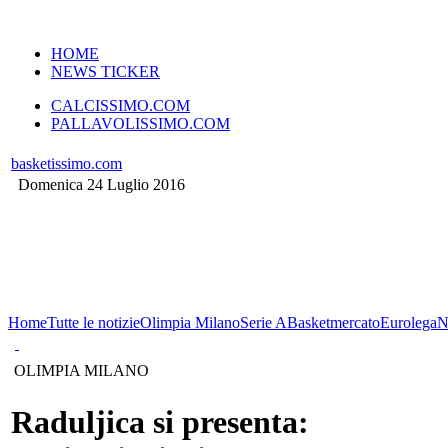
VERSIONE MOBILE
HOME
NEWS TICKER
CALCISSIMO.COM
PALLAVOLISSIMO.COM
basketissimo.com
Domenica 24 Luglio 2016
Home
Tutte le notizie
Olimpia Milano
Serie A
Basketmercato
Eurolega
N
OLIMPIA MILANO
Raduljica si presenta: