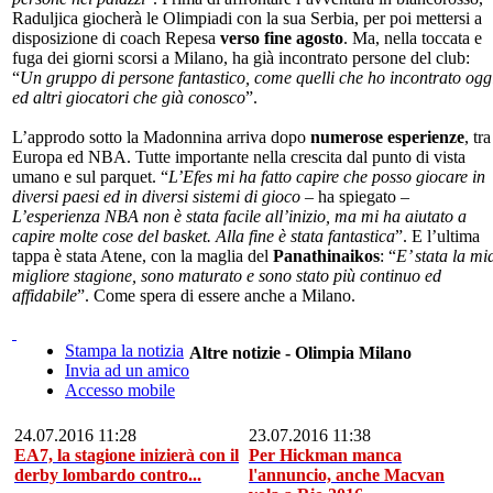
Raduljica giocherà le Olimpiadi con la sua Serbia, per poi mettersi a
disposizione di coach Repesa
verso fine agosto
. Ma, nella toccata e
fuga dei giorni scorsi a Milano, ha già incontrato persone del club:
“
Un gruppo di persone fantastico, come quelli che ho incontrato ogg
ed altri giocatori che già conosco
”.
L’approdo sotto la Madonnina arriva dopo
numerose esperienze
, tra
Europa ed NBA. Tutte importante nella crescita dal punto di vista
umano e sul parquet. “
L’Efes mi ha fatto capire che posso giocare in
diversi paesi ed in diversi sistemi di gioco
– ha spiegato –
L’esperienza NBA non è stata facile all’inizio, ma mi ha aiutato a
capire molte cose del basket. Alla fine è stata fantastica
”. E l’ultima
tappa è stata Atene, con la maglia del
Panathinaikos
: “
E’ stata la mi
migliore stagione, sono maturato e sono stato più continuo ed
affidabile
”. Come spera di essere anche a Milano.
Stampa la notizia
Altre notizie - Olimpia Milano
Invia ad un amico
Accesso mobile
24.07.2016 11:28
23.07.2016 11:38
EA7, la stagione inizierà con il
Per Hickman manca
derby lombardo contro...
l'annuncio, anche Macvan