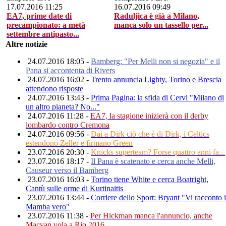
17.07.2016 11:25
16.07.2016 09:49
EA7, prime date di
Raduljica è già a Milano,
precampionato: a metà
manca solo un tassello per...
settembre antipasto...
Altre notizie
24.07.2016 18:05 -
Bamberg: "Per Melli non si negozia" e il
Pana si accontenta di Rivers
24.07.2016 16:02 -
Trento annuncia Lighty, Torino e Brescia
attendono risposte
24.07.2016 13:43 -
Prima Pagina: la sfida di Cervi "Milano di
un altro pianeta? No..."
24.07.2016 11:28 -
EA7, la stagione inizierà con il derby
lombardo contro Cremona
24.07.2016 09:56 -
Dai a Dirk ciò che è di Dirk, i Celtics
estendono Zeller e firmano Green
23.07.2016 20:30 -
Knicks superteam? Forse quattro anni fa...
23.07.2016 18:17 -
Il Pana è scatenato e cerca anche Melli,
Causeur verso il Bamberg
23.07.2016 16:03 -
Torino tiene White e cerca Boatright,
Cantù sulle orme di Kurtinaitis
23.07.2016 13:44 -
Corriere dello Sport: Bryant "Vi racconto i
Mamba vero"
23.07.2016 11:38 -
Per Hickman manca l'annuncio, anche
Macvan vola a Rio 2016