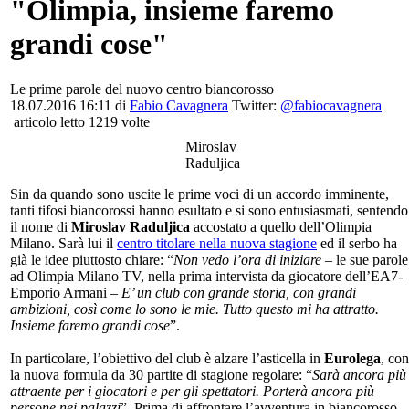
"Olimpia, insieme faremo
grandi cose"
Le prime parole del nuovo centro biancorosso
18.07.2016 16:11 di
Fabio Cavagnera
Twitter:
@fabiocavagnera
articolo letto 1219 volte
Miroslav
Raduljica
Sin da quando sono uscite le prime voci di un accordo imminente,
tanti tifosi biancorossi hanno esultato e si sono entusiasmati, sentendo
il nome di
Miroslav Raduljica
accostato a quello dell’Olimpia
Milano. Sarà lui il
centro titolare nella nuova stagione
ed il serbo ha
già le idee piuttosto chiare: “
Non vedo l’ora di iniziare
– le sue parole
ad Olimpia Milano TV, nella prima intervista da giocatore dell’EA7-
Emporio Armani –
E’ un club con grande storia, con grandi
ambizioni, così come lo sono le mie. Tutto questo mi ha attratto.
Insieme faremo grandi cose
”.
In particolare, l’obiettivo del club è alzare l’asticella in
Eurolega
, con
la nuova formula da 30 partite di stagione regolare: “
Sarà ancora più
attraente per i giocatori e per gli spettatori. Porterà ancora più
persone nei palazzi
”. Prima di affrontare l’avventura in biancorosso,