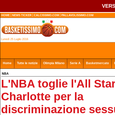
VERS
HOME
NEWS TICKER
CALCISSIMO.COM
PALLAVOLISSIMO.COM
Lunedì 25 Luglio 2016
Home
Tutte le notizie
Olimpia Milano
Serie A
Basketmercato
NBA
L'NBA toglie l'All St
Charlotte per la
discriminazione sess