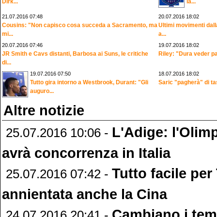
Dirk...
la...
21.07.2016 07:48
20.07.2016 18:02
Cousins: "Non capisco cosa succeda a Sacramento, ma
Ultimi movimenti dall
mi...
a...
20.07.2016 07:46
19.07.2016 18:02
JR Smith e Cavs distanti, Barbosa ai Suns, le critiche
Riley: "Dura veder pa
di...
19.07.2016 07:50
18.07.2016 18:02
Tutto gira intorno a Westbrook, Durant: "Gli
Saric "pagherà" di ta
auguro...
Altre notizie
L'Adige: l'Olim
25.07.2016 10:06 -
avrà concorrenza in Italia
Tutto facile pe
25.07.2016 07:42 -
annientata anche la Cina
Cambiano i te
24.07.2016 20:41 -