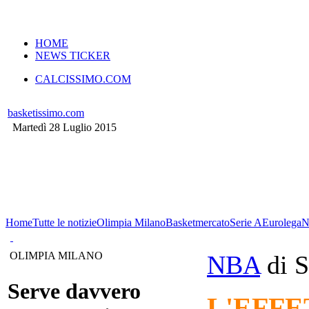
VERSIONE MOBILE
HOME
NEWS TICKER
CALCISSIMO.COM
basketissimo.com
Martedì 28 Luglio 2015
Home
Tutte le notizie
Olimpia Milano
Basketmercato
Serie A
Eurolega
N
OLIMPIA MILANO
NBA
di 
Serve davvero
L'EFFE