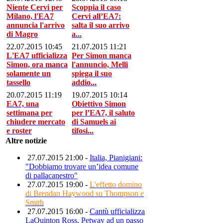
Niente Cervi per
Scoppia il caso
Milano, l'EA7
Cervi all’EA7:
annuncia l'arrivo
salta il suo arrivo
di Magro
a...
22.07.2015 10:45
21.07.2015 11:21
L'EA7 ufficializza
Per Simon manca
Simon, ora manca
l'annuncio, Melli
solamente un
spiega il suo
tassello
addio...
20.07.2015 11:19
19.07.2015 10:14
EA7, una
Obiettivo Simon
settimana per
per l’EA7, il saluto
chiudere mercato
di Samuels ai
e roster
tifosi...
Altre notizie
27.07.2015 21:00 -
Italia, Pianigiani:
"Dobbiamo trovare un’idea comune
di pallacanestro"
27.07.2015 19:00 -
L'effetto domino
di Brendan Haywood su Thompson e
Smith
27.07.2015 16:00 -
Cantù ufficializza
LaQuinton Ross, Petway ad un passo