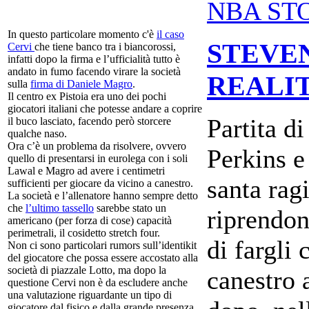
NBA ST
In questo particolare momento c'è
il caso
STEVE
Cervi
che tiene banco tra i biancorossi,
infatti dopo la firma e l’ufficialità tutto è
andato in fumo facendo virare la società
REALI
sulla
firma di Daniele Magro
.
Il centro ex Pistoia era uno dei pochi
giocatori italiani che potesse andare a coprire
Partita di
il buco lasciato, facendo però storcere
qualche naso.
Ora c’è un problema da risolvere, ovvero
Perkins e
quello di presentarsi in eurolega con i soli
Lawal e Magro ad avere i centimetri
santa ragi
sufficienti per giocare da vicino a canestro.
La società e l’allenatore hanno sempre detto
che
l’ultimo tassello
sarebbe stato un
riprendon
americano (per forza di cose) capacità
perimetrali, il cosidetto stretch four.
di fargli 
Non ci sono particolari rumors sull’identikit
del giocatore che possa essere accostato alla
società di piazzale Lotto, ma dopo la
canestro 
questione Cervi non è da escludere anche
una valutazione riguardante un tipo di
giocatore dal fisico e dalla grande presenza