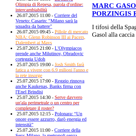
MARC GASOL
Olimpia di Repesa, parola d'ordine:
intercambiabilità
PORZINGIS 
26.07.2015 11:00 -
Corriere del
Veneto: Casarin: "Milano sarà la
I tifosi della Spa
squadra da battere"
26.07.2015 09:45 -
Pillole di mercato
Gasol alla caccia
NBA: Glenn Robinson III ai Pacers,
Dalembert ai Mavs
25.07.2015 21:00 -
L'Olympiacos
prende anche Milutinov, Obradovic
corteggia Udoh
25.07.2015 19:00 -
Josh Smith farà
fatica a vivere con 6.9 milioni l'anno e
la rete insorge
25.07.2015 17:00 -
Reggio rinnova
anche Kaukenas, Banks firma con
l'Enel Brindisi
25.07.2015 14:30 -
Serve davvero
un'ala perimetrale o un centro per
completare il roster?
25.07.2015 12:15 -
Polonara: “Un
onore essere azzurro, darò energia ed
intensità”
25.07.2015 11:00 -
Corriere della
Sera: Milano, la metropoli senza