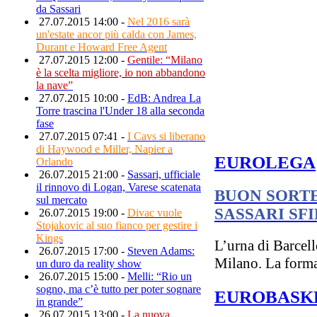
da Sassari
27.07.2015 14:00 -
Nel 2016 sarà
un'estate ancor più calda con James,
Durant e Howard Free Agent
27.07.2015 12:00 -
Gentile: “Milano
è la scelta migliore, io non abbandono
la nave”
27.07.2015 10:00 -
EdB: Andrea La
Torre trascina l'Under 18 alla seconda
fase
27.07.2015 07:41 -
I Cavs si liberano
di Haywood e Miller, Napier a
EUROLEGA
Orlando
26.07.2015 21:00 -
Sassari, ufficiale
il rinnovo di Logan, Varese scatenata
BUON SORTE
sul mercato
SASSARI SF
26.07.2015 19:00 -
Divac vuole
Stojakovic al suo fianco per gestire i
Kings
L’urna di Barcel
26.07.2015 17:00 -
Steven Adams:
Milano. La formaz
un duro da reality show
26.07.2015 15:00 -
Melli: “Rio un
sogno, ma c’è tutto per poter sognare
EUROBASKE
in grande”
26.07.2015 13:00 -
La nuova