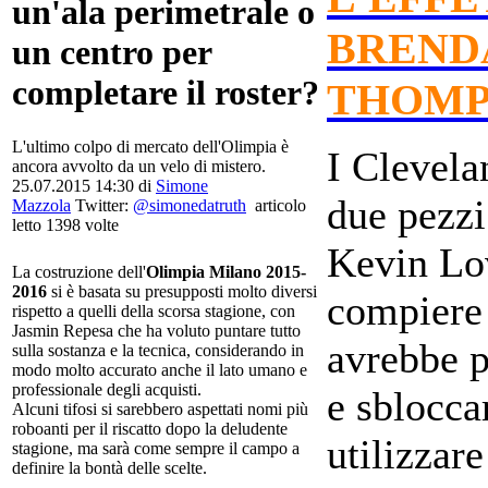
un'ala perimetrale o
BREND
un centro per
completare il roster?
THOMP
L'ultimo colpo di mercato dell'Olimpia è
I Clevela
ancora avvolto da un velo di mistero.
25.07.2015 14:30 di
Simone
due pezz
Mazzola
Twitter:
@simonedatruth
articolo
letto 1398 volte
Kevin Lo
La costruzione dell'
Olimpia Milano 2015-
2016
si è basata su presupposti molto diversi
compiere
rispetto a quelli della scorsa stagione, con
Jasmin Repesa che ha voluto puntare tutto
avrebbe p
sulla sostanza e la tecnica, considerando in
modo molto accurato anche il lato umano e
professionale degli acquisti.
e sblocca
Alcuni tifosi si sarebbero aspettati nomi più
roboanti per il riscatto dopo la deludente
utilizzare
stagione, ma sarà come sempre il campo a
definire la bontà delle scelte.