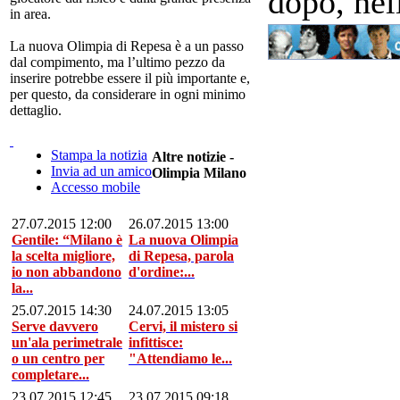
dopo, nell
in area.
La nuova Olimpia di Repesa è a un passo
dal compimento, ma l’ultimo pezzo da
inserire potrebbe essere il più importante e,
per questo, da considerare in ogni minimo
dettaglio.
Stampa la notizia
Altre notizie -
Invia ad un amico
Olimpia Milano
Accesso mobile
27.07.2015 12:00
26.07.2015 13:00
Gentile: “Milano è
La nuova Olimpia
la scelta migliore,
di Repesa, parola
io non abbandono
d'ordine:...
la...
25.07.2015 14:30
24.07.2015 13:05
Serve davvero
Cervi, il mistero si
un'ala perimetrale
infittisce:
o un centro per
"Attendiamo le...
completare...
23.07.2015 12:45
23.07.2015 09:18