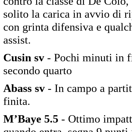
contro la classe di De Colo,
solito la carica in avvio di r
con grinta difensiva e qual
assist.
Cusin sv
- Pochi minuti in f
secondo quarto
Abass sv
- In campo a partit
finita.
M’Baye 5.5
- Ottimo impat
quando entra, segna 9 punti 