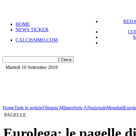
VERSIONE MOBILE
REDA
HOME
NEWS TICKER
CO
CALCISSIMO.COM
Martedì 10 Settembre 2019
Home
Tutte le notizie
Olimpia Milano
Serie A
Nazionale
Mondiali
Eurol
PAGELLE
Eurolega; le pagelle d