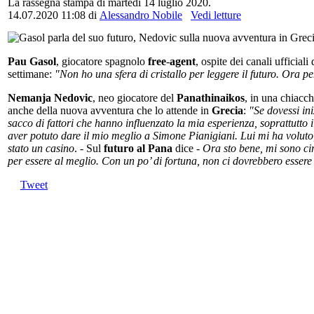
La rassegna stampa di martedì 14 luglio 2020.
14.07.2020 11:08
di
Alessandro Nobile
Vedi letture
Pau
Gasol
, giocatore spagnolo
free
-
agent
, ospite dei canali ufficiali
settimane:
"Non ho una sfera di cristallo per leggere il futuro. Ora p
Nemanja Nedovic
, neo giocatore del
Panathinaikos
, in una chiacc
anche della nuova avventura che lo attende in
Grecia
:
"Se dovessi in
sacco di fattori che hanno influenzato la mia esperienza, soprattutto 
aver potuto dare il mio meglio a Simone Pianigiani. Lui mi ha voluto, 
stato un casino
. - Sul
futuro al Pana
dice -
Ora sto bene, mi sono ci
per essere al meglio. Con un po’ di fortuna, non ci dovrebbero esser
Tweet