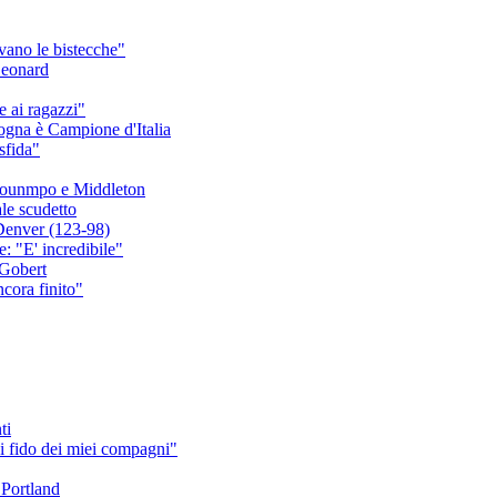
ano le bistecche"
Leonard
 ai ragazzi"
ogna è Campione d'Italia
sfida"
okounmpo e Middleton
ale scudetto
Denver (123-98)
: "E' incredibile"
 Gobert
cora finito"
ti
 fido dei miei compagni"
 Portland