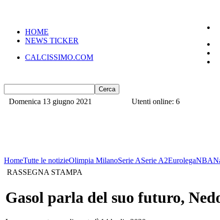
HOME
NEWS TICKER
CALCISSIMO.COM
Domenica 13 giugno 2021
Utenti online: 6
Home
Tutte le notizie
Olimpia Milano
Serie A
Serie A2
Eurolega
NBA
N
RASSEGNA STAMPA
Gasol parla del suo futuro, Ned