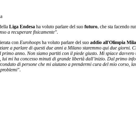
 della
Liga
Endesa
ha voluto parlare del suo
futuro
, che sta facendo ru
enso a recuperare fisicamente"
.
hierata con
Eurohoops
ha voluto parlare del suo
addio all'Olimpia Mil
iziare a parlare di questi due anni a Milano staremmo qui due giorni. Ci
il primo anno. Non siamo partiti con il piede giusto. Mi spiace davvero 
lui mi ha concesso minuti di grande libertà dall’inizio. Dal primo infor
rcondato di persone che mi aiutano a prendermi cura del mio corso, la
e problemi"
.