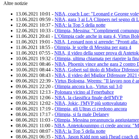
Altre notizie
13.06.2021 10:01 -
NBA, coach Lue: "Leonard e George volev
13.06.2021 09:59 -
NBA, gara 3 ai LA Clippers nel segno di 
12.06.2021 10:37 -
NBA: la Top 5 della notte
12.06.2021 10:33 -
Olimpia, Messina: "Complimenti comunque
11.06.2021 20:41 -
L'Olimpia cade anche in gara 4, Virtus Bol
11.06.2021 19:01 -
NBA, Leonard non si arrende: "Pronti alla 
11.06.2021 18:55 -
Olimpia, le scelte di Messina per gara 4
11.06.2021 07:55 -
NBA, il video della super prova di Antet
10.06.2021 19:32 -
Olimpia, ultima chiamata per riaprire la fin
10.06.2021 08:46 -
NBA, Phoenix vince anche gara 2 contro 
10.06.2021 08:44 -
NBA, Gobert sul titolo di Miglior Difensore
10.06.2021 08:43 -
NBA, il video del Miglior Difensore 2021
09.06.2021 22:39 -
Virtus Bologna, Weems: "Il lavoro non è an
09.06.2021 22:20 -
Olimpia ancora k.o., Virtus sul 3-0
09.06.2021 12:13 -
Polonara vicino al Fenerbahce
09.06.2021 12:06 -
NBA, la classifica finale dell'MVP
09.06.2021 12:02 -
NBA, Jokic, l'MVP più sottovalutato
08.06.2021 17:19 -
Olimpia, gli Ultras ci credono ancora
08.06.2021 17:17 -
Olimpia, si fa male Delaney
08.06.2021 11:03 -
Olimpia, Messina preannuncia aggiustamen
08.06.2021 11:00 -
NBA, Antetokounmpo ci crede ancora: "Mi
08.06.2021 08:07 -
NBA: la Top 5 della notte
08.06.2021 06:35 -
NBA, Jason Kidd non sarà l'head coach di