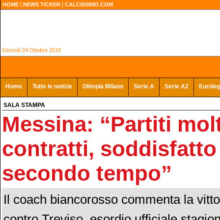
HOME
NEWS TICKER
CALCISSIMO.COM
Giovedì 24 Ottobre 2019
Home
Tutte le notizie
Olimpia Milano
Serie A
Serie A2
Eurole
SALA STAMPA
Messina: “Partiti mol
contratti, soddisfatto
secondo tempo”
Il coach biancorosso commenta la vitto
contro Treviso, esordio ufficiale stagio