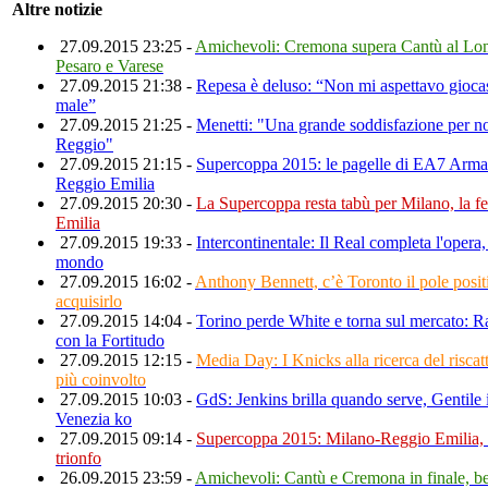
Altre notizie
27.09.2015 23:25 -
Amichevoli: Cremona supera Cantù al Lo
Pesaro e Varese
27.09.2015 21:38 -
Repesa è deluso: “Non mi aspettavo gioca
male”
27.09.2015 21:25 -
Menetti: "Una grande soddisfazione per noi
Reggio"
27.09.2015 21:15 -
Supercoppa 2015: le pagelle di EA7 Arma
Reggio Emilia
27.09.2015 20:30 -
La Supercoppa resta tabù per Milano, la fe
Emilia
27.09.2015 19:33 -
Intercontinentale: Il Real completa l'opera
mondo
27.09.2015 16:02 -
Anthony Bennett, c’è Toronto il pole posit
acquisirlo
27.09.2015 14:04 -
Torino perde White e torna sul mercato: R
con la Fortitudo
27.09.2015 12:15 -
Media Day: I Knicks alla ricerca del risca
più coinvolto
27.09.2015 10:03 -
GdS: Jenkins brilla quando serve, Gentile 
Venezia ko
27.09.2015 09:14 -
Supercoppa 2015: Milano-Reggio Emilia, 
trionfo
26.09.2015 23:59 -
Amichevoli: Cantù e Cremona in finale, b