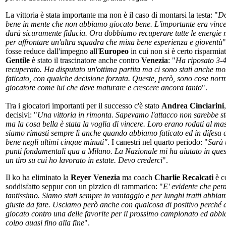
La vittoria è stata importante ma non è il caso di montarsi la testa: "
Do
bene in mente che non abbiamo giocato bene. L'importante era vince
darà sicuramente fiducia. Ora dobbiamo recuperare tutte le energie m
per affrontare un'altra squadra che mixa bene esperienza e gioventù
"
fosse reduce dall'impegno all'
Europeo
in cui non si è certo risparmia
Gentile
è stato il trascinatore anche contro
Venezia
: "
Ha riposato 3-4
recuperato. Ha disputato un'ottima partita ma ci sono stati anche mo
faticato, con qualche decisione forzata. Queste, però, sono cose nor
giocatore come lui che deve maturare e crescere ancora tanto
".
Tra i giocatori importanti per il successo c'è stato
Andrea Cinciarini
decisivi: "
Una vittoria in rimonta. Sapevamo l'attacco non sarebbe sta
ma la cosa bella è stata la voglia di vincere. Loro erano rodati al ma
siamo rimasti sempre lì anche quando abbiamo faticato ed in difesa 
bene negli ultimi cinque minuti"
. I canestri nel quarto periodo: "
Sarà 
punti fondamentali qua a Milano. La Nazionale mi ha aiutato in ques
un tiro su cui ho lavorato in estate. Devo crederci
".
Il ko ha eliminato la
Reyer Venezia
ma coach
Charlie Recalcati
è 
soddisfatto seppur con un pizzico di rammarico: "
E' evidente che per
tantissimo. Siamo stati sempre in vantaggio e per lunghi tratti abbiam
giuste da fare. Usciamo però anche con qualcosa di positivo perché
giocato contro una delle favorite per il prossimo campionato ed abbia
colpo quasi fino alla fine
".