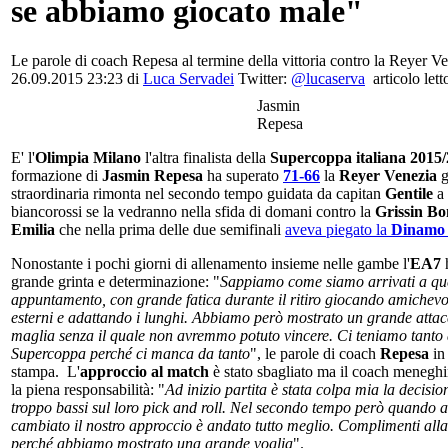
se abbiamo giocato male"
Le parole di coach Repesa al termine della vittoria contro la Reyer Ve
26.09.2015 23:23 di
Luca Servadei
Twitter:
@lucaserva
articolo lett
Jasmin
Repesa
E' l'
Olimpia Milano
l'altra finalista della
Supercoppa italiana 2015
formazione di
Jasmin Repesa
ha superato
71-66
la
Reyer Venezia
g
straordinaria rimonta nel secondo tempo guidata da capitan
Gentile
a
biancorossi se la vedranno nella sfida di domani contro la
Grissin Bo
Emilia
che nella prima delle due semifinali
aveva piegato la
Dinamo 
Nonostante i pochi giorni di allenamento insieme nelle gambe l'
EA7
h
grande grinta e determinazione: "
Sappiamo come siamo arrivati a qu
appuntamento, con grande fatica durante il ritiro giocando amichevol
esterni e adattando i lunghi. Abbiamo però mostrato un grande atta
maglia senza il quale non avremmo potuto vincere. Ci teniamo tanto 
Supercoppa perché ci manca da tanto
", le parole di coach
Repesa
in
stampa. L'
approccio al match
è stato sbagliato ma il coach menegh
la piena responsabilità: "
Ad inizio partita è stata colpa mia la decisio
troppo bassi sul loro pick and roll. Nel secondo tempo però quando
cambiato il nostro approccio è andato tutto meglio. Complimenti all
perché abbiamo mostrato una grande voglia
".