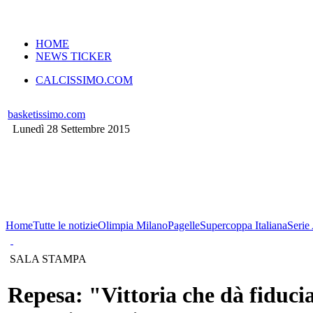
VERSIONE MOBILE
HOME
NEWS TICKER
CALCISSIMO.COM
basketissimo.com
Lunedì 28 Settembre 2015
Home
Tutte le notizie
Olimpia Milano
Pagelle
Supercoppa Italiana
Serie
SALA STAMPA
Repesa: "Vittoria che dà fiduci