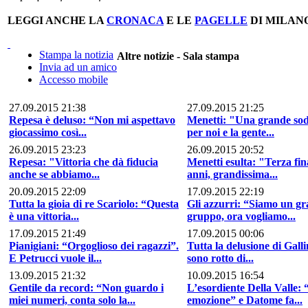
LEGGI ANCHE LA
CRONACA
E LE
PAGELLE
DI MILAN
Stampa la notizia
Altre notizie - Sala stampa
Invia ad un amico
Accesso mobile
27.09.2015 21:38
27.09.2015 21:25
Repesa è deluso: “Non mi aspettavo
Menetti: "Una grande sod
giocassimo così...
per noi e la gente...
26.09.2015 23:23
26.09.2015 20:52
Repesa: "Vittoria che dà fiducia
Menetti esulta: "Terza fina
anche se abbiamo...
anni, grandissima...
20.09.2015 22:09
17.09.2015 22:19
Tutta la gioia di re Scariolo: “Questa
Gli azzurri: “Siamo un g
è una vittoria...
gruppo, ora vogliamo...
17.09.2015 21:49
17.09.2015 00:06
Pianigiani: “Orgoglioso dei ragazzi”.
Tutta la delusione di Gall
E Petrucci vuole il...
sono rotto di...
13.09.2015 21:32
10.09.2015 16:54
Gentile da record: “Non guardo i
L’esordiente Della Valle:
miei numeri, conta solo la...
emozione” e Datome fa...