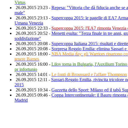
Virtus
26.09.2015 23:23 -
Repesa: "Vittoria che dà fiducia anche se
male"
26.09.2015 23:13 -
Supercoppa 2015: le pagelle di EA7 Arma
Umana Venezia
26.09.2015 22:33 -
Supercoppa 2015: l'EA7 rimonta Venezia e
26.09.2015 20:52 -
Menetti esulta: "Terza finale in tre anni, g
soddisfazione"
26.09.2015 20:08 -
Supercoppa Italiana 2015: risultati e dirette
26.09.2015 20:08 -
Sorpresa Reggio Emilia: elimina Sassari e v
26.09.2015 18:00 -
NBA Media day: gli Warriors ripartono con
tenere Barnes
26.09.2015 16:00 -
Lilov torna in Bulgaria, l'Auxilium Torin
pr infortunio
26.09.2015 14:01 -
Le fonti di Broussard e l'affare Thompson
26.09.2015 12:11 -
Sassari-Reggio Emilia, rivincita tricolore 
2015
26.09.2015 10:34 -
Gazzetta dello Sport: Milano ed il tabù S
26.09.2015 09:46 -
Coppa Intercontinentale: il Bauru rimonta e
Madrid