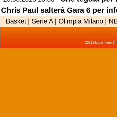
Chris Paul salterà Gara 6 per in
Basket | Serie A | Olimpia Milano | N
2018 Mediacinque Srl - 