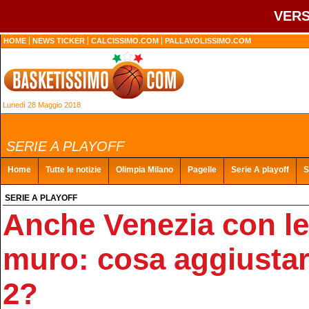
VERS
HOME
NEWS TICKER
CALCISSIMO.COM
PALLAVOLISSIMO.COM
Lunedì 28 Maggio 2018
SERIE A PLAYOFF
Home
Tutte le notizie
Olimpia Milano
Pagelle
Serie A playoff
S
SERIE A PLAYOFF
Anche Venezia con le 
muro: cosa aggiustar
2?