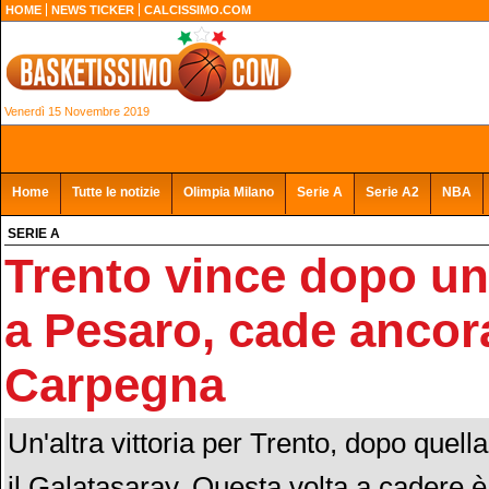
HOME
NEWS TICKER
CALCISSIMO.COM
Venerdì 15 Novembre 2019
Home
Tutte le notizie
Olimpia Milano
Serie A
Serie A2
NBA
SERIE A
Trento vince dopo un
a Pesaro, cade ancora
Carpegna
Un'altra vittoria per Trento, dopo quell
il Galatasaray. Questa volta a cadere 