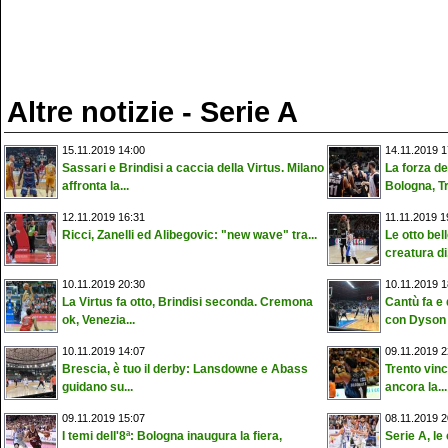
Altre notizie - Serie A
15.11.2019 14:00
14.11.2019 1
Sassari e Brindisi a caccia della Virtus. Milano
La forza d
affronta la...
Bologna, Tr
12.11.2019 16:31
11.11.2019 1
Ricci, Zanelli ed Alibegovic: "new wave" tra...
Le otto bel
creatura di.
10.11.2019 20:30
10.11.2019 1
La Virtus fa otto, Brindisi seconda. Cremona
Cantù fa e
ok, Venezia...
con Dyson e
10.11.2019 14:07
09.11.2019 2
Brescia, è tuo il derby: Lansdowne e Abass
Trento vin
guidano su...
ancora la...
09.11.2019 15:07
08.11.2019 2
I temi dell'8ª: Bologna inaugura la fiera,
Serie A, le