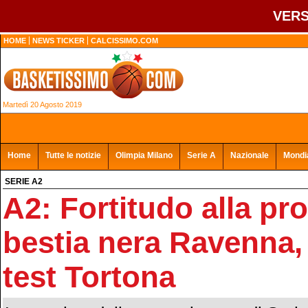
VERS
HOME
NEWS TICKER
CALCISSIMO.COM
Martedì 20 Agosto 2019
Home
Tutte le notizie
Olimpia Milano
Serie A
Nazionale
Mondia
SERIE A2
A2: Fortitudo alla pro
bestia nera Ravenna, 
test Tortona