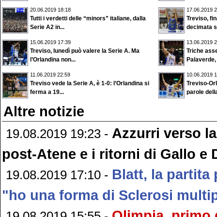
20.06.2019 18:18
17.06.2019 2
Tutti i verdetti delle “minors” italiane, dalla
Treviso, fi
Serie A2 in...
decimata si
15.06.2019 17:39
13.06.2019 2
Treviso, lunedì può valere la Serie A. Ma
Triche asse
l’Orlandina non...
Palaverde, 
11.06.2019 22:59
10.06.2019 1
Treviso vede la Serie A, è 1-0: l’Orlandina si
Treviso-Orl
ferma a 19...
parole della
Altre notizie
Azzurri verso la 
19.08.2019 19:23 -
post-Atene e i ritorni di Gallo 
Blatt, la partita 
19.08.2019 17:10 -
"ho una forma di Sclerosi multi
Olimpia, primo 
19.08.2019 15:55 -