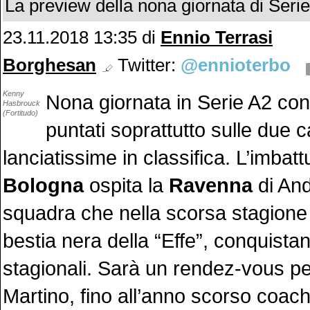
La preview della nona giornata di Seri
23.11.2018 13:35
di
Ennio Terrasi
Borghesan
Twitter:
@ennioterbo
Kenny
Nona giornata in Serie A2 con i 
Hasbrouck
(Fortitudo)
puntati soprattutto sulle due c
lanciatissime in classifica. L’imbat
Bologna
ospita la
Ravenna
di An
squadra che nella scorsa stagione 
bestia nera della “Effe”, conquistan
stagionali. Sarà un rendez-vous p
Martino, fino all’anno scorso coach