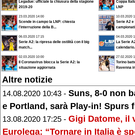
Legadue: ufficiale la chiusura della stagione
Coppa Itali
2019-20
LNP
23.03.2020 14:00
10.03.2020 1
Scende in campo la LNP: chiesta
Serie A2 e 
l'interruzione della B...
campionati.
06.03.2020 17:15
04.03.2020 1
Serie A2: la ripresa delle ostilità con il big
La Serie A2 
match...
calendario.
02.03.2020 10:00
27.02.2020 1
Il Coronavirus blocca la Serie A2: la
Torino bat
situazione aggiornata
Ravenna i
Altre notizie
Suns, 8-0 non 
14.08.2020 10:43 -
e Portland, sarà Play-in! Spurs f
Gigi Datome, il 
13.08.2020 17:25 -
Eurolega: “Tornare in Italia è sp