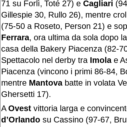
71 su Forlì, Toté 27) e
Cagliari
(94
Gillespie 30, Rullo 26), mentre cro
(75-50 a Roseto, Person 21) e sopr
Ferrara
, ora ultima da sola dopo la
casa della Bakery Piacenza (82-70,
Spettacolo nel derby tra
Imola
e A
Piacenza (vincono i primi 86-84, B
mentre
Mantova
batte in volata V
Ghersetti 17).
A
Ovest
vittoria larga e convincen
d’Orlando
su Cassino (97-67, Brutt