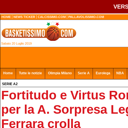
VERS
HOME
NEWS TICKER
CALCISSIMO.COM
PALLAVOLISSIMO.COM
Sabato 20 Luglio 2019
Home
Tutte le notizie
Olimpia Milano
Serie A
Eurolega
NBA
SERIE A2
Fortitudo e Virtus R
per la A. Sorpresa L
Ferrara crolla