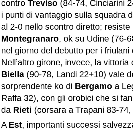
contro
Treviso
(84-74, Cinciarini 
i punti di vantaggio sulla squadra di
al 2-0 nello scontro diretto; resiste
Montegranaro
, ok su Udine (76-6
nel giorno del debutto per i friulani
Nell’altro girone, invece, la vittori
Biella
(90-78, Landi 22+10) vale do
sorprendente ko di
Bergamo
a Le
Raffa 32), con gli orobici che si f
da
Rieti
(corsara a Trapani 83-74,
A
Est
, importanti successi salvez