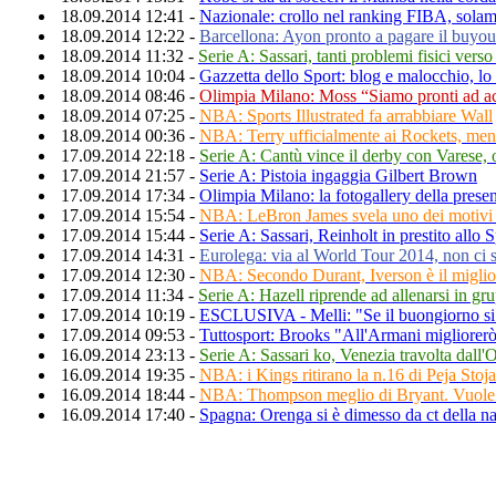
18.09.2014 12:41 -
Nazionale: crollo nel ranking FIBA, solam
18.09.2014 12:22 -
Barcellona: Ayon pronto a pagare il buyout
18.09.2014 11:32 -
Serie A: Sassari, tanti problemi fisici vers
18.09.2014 10:04 -
Gazzetta dello Sport: blog e malocchio, lo
18.09.2014 08:46 -
Olimpia Milano: Moss “Siamo pronti ad acc
18.09.2014 07:25 -
NBA: Sports Illustrated fa arrabbiare Wall
18.09.2014 00:36 -
NBA: Terry ufficialmente ai Rockets, men
17.09.2014 22:18 -
Serie A: Cantù vince il derby con Varese, 
17.09.2014 21:57 -
Serie A: Pistoia ingaggia Gilbert Brown
17.09.2014 17:34 -
Olimpia Milano: la fotogallery della pre
17.09.2014 15:54 -
NBA: LeBron James svela uno dei motivi d
17.09.2014 15:44 -
Serie A: Sassari, Reinholt in prestito allo 
17.09.2014 14:31 -
Eurolega: via al World Tour 2014, non ci s
17.09.2014 12:30 -
NBA: Secondo Durant, Iverson è il miglio
17.09.2014 11:34 -
Serie A: Hazell riprende ad allenarsi in g
17.09.2014 10:19 -
ESCLUSIVA - Melli: "Se il buongiorno si 
17.09.2014 09:53 -
Tuttosport: Brooks "All'Armani migliorerò
16.09.2014 23:13 -
Serie A: Sassari ko, Venezia travolta dall
16.09.2014 19:35 -
NBA: i Kings ritirano la n.16 di Peja Stoj
16.09.2014 18:44 -
NBA: Thompson meglio di Bryant. Vuole i
16.09.2014 17:40 -
Spagna: Orenga si è dimesso da ct della na