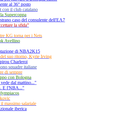
ente al 36° posto
 con il club catalano
o la Supercoppa
 strano caso del consulente dell'EA7
ettare la sfida”
tre KG torna per i Nets
ok Avellino
sentazione di NBA2K15
el suo ritorno, Kyrie Irving
Spirou Charleroi
ono squadre italiane
re di sempre
ruppo con Bologna
vede dal mattino..."
. E l'NBA..."
'Olympiacos
akovic
l massimo salariale
zionale iberica