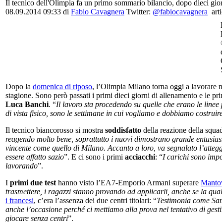
Il tecnico dell'Olimpia fa un primo sommario bilancio, dopo dieci gio
08.09.2014 09:33 di
Fabio Cavagnera
Twitter:
@fabiocavagnera
arti
Dopo la
domenica di riposo
, l’Olimpia Milano torna oggi a lavorare ne
stagione. Sono però passati i primi dieci giorni di allenamento e le 
Luca Banchi
. “
Il lavoro sta procedendo su quelle che erano le linee 
di vista fisico, sono le settimane in cui vogliamo e dobbiamo costrui
Il tecnico biancorosso si mostra
soddisfatto
della reazione della squad
reagendo molto bene, soprattutto i nuovi dimostrano grande entusiasm
vincente come quello di Milano. Accanto a loro, va segnalato l’attegg
essere affatto sazio
”. E ci sono i primi
acciacchi
: “
I carichi sono impo
lavorando
”.
I
primi due test
hanno visto l’EA7-Emporio Armani superare
Manto
trasmettere, i ragazzi stanno provando ad applicarli, anche se la qua
i francesi
, c’era l’assenza dei due centri titolari: “
Testimonia come Sama
anche l’occasione perché ci mettiamo alla prova nel tentativo di ges
giocare senza centri
”.