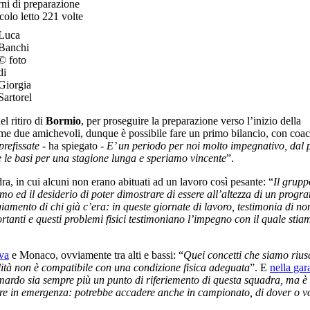
rni di preparazione
colo letto 221 volte
Luca
Banchi
© foto
di
Giorgia
Sartorel
l ritiro di
Bormio
, per proseguire la preparazione verso l’inizio della
prime due amichevoli, dunque è possibile fare un primo bilancio, con coa
prefissate
- ha spiegato -
E’ un periodo per noi molto impegnativo, dal 
re le basi per una stagione lunga e speriamo vincente
”.
ra, in cui alcuni non erano abituati ad un lavoro così pesante: “
Il grupp
o ed il desiderio di poter dimostrare di essere all’altezza di un prog
iamento di chi già c’era: in queste giornate di lavoro, testimonia di no
rtanti e questi problemi fisici testimoniano l’impegno con il quale stia
va
e Monaco, ovviamente tra alti e bassi: “
Quei concetti che siamo riusc
lità non è compatibile con una condizione fisica adeguata
”. E
nella gar
rdo sia sempre più un punto di riferiemento di questa squadra, ma è 
tire in emergenza: potrebbe accadere anche in campionato, di dover o v