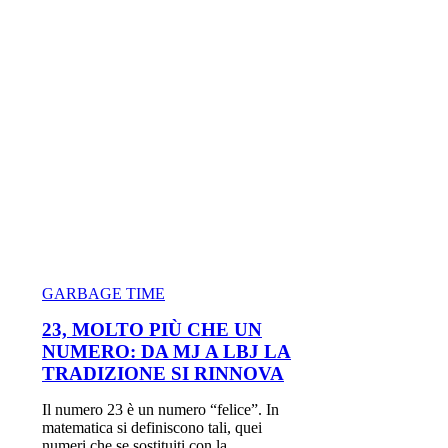
GARBAGE TIME
23, MOLTO PIÙ CHE UN
NUMERO: DA MJ A LBJ LA
TRADIZIONE SI RINNOVA
Il numero 23 è un numero “felice”. In
matematica si definiscono tali, quei
numeri che se sostituiti con la...