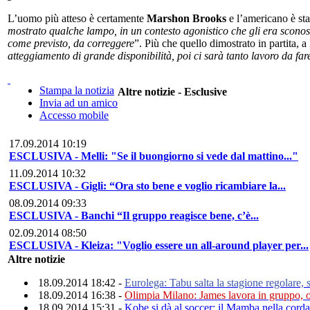
L’uomo più atteso è certamente
Marshon Brooks
e l’americano è sta
mostrato qualche lampo, in un contesto agonistico che gli era sconosc
come previsto, da correggere
”. Più che quello dimostrato in partita,
atteggiamento di grande disponibilità, poi ci sarà tanto lavoro da fa
Stampa la notizia
Altre notizie - Esclusive
Invia ad un amico
Accesso mobile
17.09.2014 10:19
ESCLUSIVA - Melli: "Se il buongiorno si vede dal mattino..."
11.09.2014 10:32
ESCLUSIVA - Gigli: “Ora sto bene e voglio ricambiare la...
08.09.2014 09:33
ESCLUSIVA - Banchi “Il gruppo reagisce bene, c’è...
02.09.2014 08:50
ESCLUSIVA - Kleiza: "Voglio essere un all-around player per...
Altre notizie
18.09.2014 18:42 -
Eurolega: Tabu salta la stagione regolare,
18.09.2014 16:38 -
Olimpia Milano: James lavora in gruppo, o
18.09.2014 15:31 -
Kobe si dà al soccer: il Mamba nella cordat