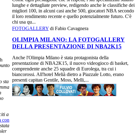
lunghe e dettagliate preview, redigendo anche le classifiche dei
migliori 100, in alcuni casi anche 500, giocatori NBA secondo
il loro rendimento recente e quello potenzialmente futuro. C'è
chi usa qu...
FOTOGALLERY
di Fabio Cavagnera
OLIMPIA MILANO: LA FOTOGALLERY
DELLA PRESENTAZIONE DI NBA2K15
Anche l'Olimpia Milano è stata protagonista della
ch
presentazione di NBA2K15, il nuovo videogioco di basket,
punto
comprendente anche 25 squadre di Eurolega, tra cui i
biancorossi. All'hotel Melià dietro a Piazzale Lotto, erano
presenti capitan Gentile, Moss, Melli,...
o sta
ramma
n
mo
iti a
a con
stata
oler