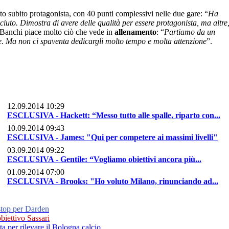
to subito protagonista, con 40 punti complessivi nelle due gare: “
Ha
iuto. Dimostra di avere delle qualità per essere protagonista, ma altre
 a Banchi piace molto ciò che vede in
allenamento
: “
Partiamo da un
re. Ma non ci spaventa dedicargli molto tempo e molta attenzione
”.
12.09.2014 10:29
ESCLUSIVA - Hackett: “Messo tutto alle spalle, riparto con...
10.09.2014 09:43
ESCLUSIVA - James: "Qui per competere ai massimi livelli"
03.09.2014 09:22
ESCLUSIVA - Gentile: “Vogliamo obiettivi ancora più...
01.09.2014 07:00
ESCLUSIVA - Brooks: "Ho voluto Milano, rinunciando ad...
 stop per Darden
biettivo Sassari
a per rilevare il Bologna calcio