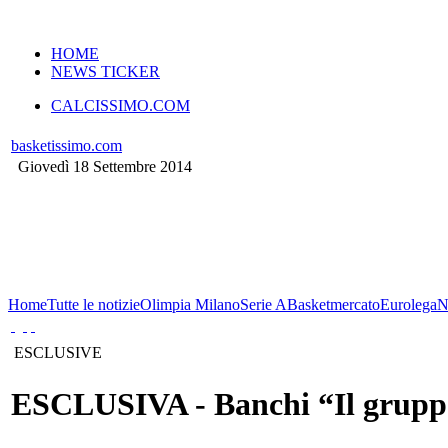
VERSIONE MOBILE
HOME
NEWS TICKER
CALCISSIMO.COM
basketissimo.com
Giovedì 18 Settembre 2014
Home
Tutte le notizie
Olimpia Milano
Serie A
Basketmercato
Eurolega
ESCLUSIVE
ESCLUSIVA - Banchi “Il gruppo 