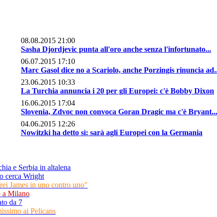
08.08.2015 21:00
Sasha Djordjevic punta all'oro anche senza l'infortunato...
06.07.2015 17:10
Marc Gasol dice no a Scariolo, anche Porzingis rinuncia ad..
23.06.2015 10:33
La Turchia annuncia i 20 per gli Europei: c'è Bobby Dixon
16.06.2015 17:04
Slovenia, Zdvoc non convoca Goran Dragic ma c'è Bryant..
04.06.2015 12:26
Nowitzki ha detto sì: sarà agli Europei con la Germania
hia e Serbia in altalena
o cerca Wright
rei James in uno contro uno"
o a Milano
ato da 7
issimo ai Pelicans