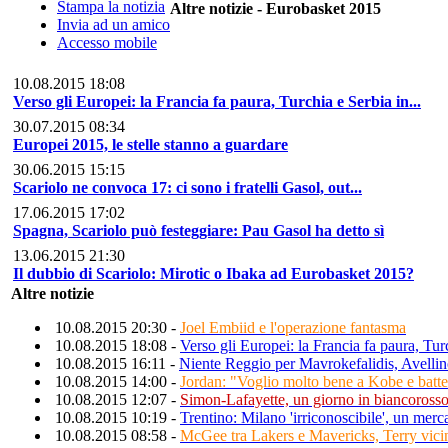
Stampa la notizia
Altre notizie - Eurobasket 2015
Invia ad un amico
Accesso mobile
10.08.2015 18:08
Verso gli Europei: la Francia fa paura, Turchia e Serbia in...
30.07.2015 08:34
Europei 2015, le stelle stanno a guardare
30.06.2015 15:15
Scariolo ne convoca 17: ci sono i fratelli Gasol, out...
17.06.2015 17:02
Spagna, Scariolo può festeggiare: Pau Gasol ha detto sì
13.06.2015 21:30
Il dubbio di Scariolo: Mirotic o Ibaka ad Eurobasket 2015?
Altre notizie
10.08.2015 20:30 -
Joel Embiid e l'operazione fantasma
10.08.2015 18:08 -
Verso gli Europei: la Francia fa paura, Turc
10.08.2015 16:11 -
Niente Reggio per Mavrokefalidis, Avellin
10.08.2015 14:00 -
Jordan: "Voglio molto bene a Kobe e batte
10.08.2015 12:07 -
Simon-Lafayette, un giorno in biancoross
10.08.2015 10:19 -
Trentino: Milano 'irriconoscibile', un merc
10.08.2015 08:58 -
McGee tra Lakers e Mavericks, Terry vicin