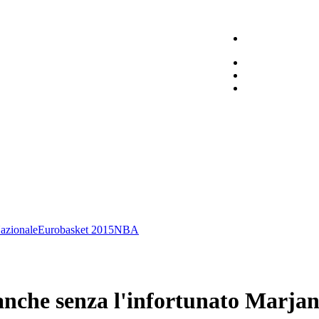
azionale
Eurobasket 2015
NBA
anche senza l'infortunato Marjan