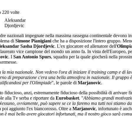
o 220 volte
Aleksandar
Djordjevic
adre nazionali impegnate nella massima rassegna continentale devono iniz
oblema di
Simone Pianigiani
che ha a disposizione l'intero gruppo. Meno
leksandar Sasha Djordjevic
. L'ex giocatore ed allenatore dell'
Olimpi
 è laureato vice campione del mondo un anno fa. In vista dell'Europeo, per
ovic
. I
San Antonio Spurs
, squadra per la quale giocherà nella prossi
 kermesse.
la mia nazionale. Non vedevo l'ora di iniziare il training camp e di la
no di preparazione c'era una bella atmosfera in nazionale. Il gruppo è
lificandosi per l'Olimpiade
", le parole di
Marjanovic
.
 fiducioso, anzi, estremamente fiducioso della possibilità di arrivare f
ole alla Tv serba e riportare da
Eurobasket
. "
Abbiamo grandi motivazio
 Nessuno, ovviamente, può sapere se ce la faremo ma tutti noi stiamo da
a poi aggiunto l'ex biancorosso. Oltre a
Marjanovic
, infortunato è anc
n è mai bello avere giocatori infortunati, ma il nostro gioco sarà com