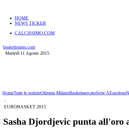
VERSIONE MOBILE
HOME
NEWS TICKER
CALCISSIMO.COM
basketissimo.com
Martedì 11 Agosto 2015
Home
Tutte le notizie
Olimpia Milano
Basketmercato
Serie A
Eurolega
N
EUROBASKET 2015
Sasha Djordjevic punta all'oro 