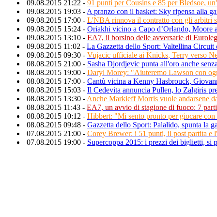
09.08.2015 21:22 -
91 punti per Cousins e 85 per Bledsoe, un
09.08.2015 19:03 -
A pranzo con il basket: Sky ripensa alla g
09.08.2015 17:00 -
L'NBA rinnova il contratto con gli arbitri 
09.08.2015 15:24 -
Oriakhi vicino a Capo d’Orlando, Moore a
09.08.2015 13:10 -
EA7, il borsino delle avversarie di Eurole
09.08.2015 11:02 -
La Gazzetta dello Sport: Valtellina Circui
09.08.2015 09:30 -
Vujacic ufficiale ai Knicks, Terry verso 
08.08.2015 21:00 -
Sasha Djordjevic punta all'oro anche senza
08.08.2015 19:00 -
Daryl Morey: "Aiuteremo Lawson con ogn
08.08.2015 17:00 -
Cantù vicina a Kenny Hasbrouck, Giovanni
08.08.2015 15:03 -
Il Cedevita annuncia Pullen, lo Zalgiris p
08.08.2015 13:30 -
Anche Markieff Morris vuole andarsene d
08.08.2015 11:43 -
EA7, un avvio di stagione di fuoco: 7 parti
08.08.2015 10:12 -
Hibbert: "Mi sento pronto per giocare con
08.08.2015 09:48 -
Gazzetta dello Sport: Palalido, spunta la g
07.08.2015 21:00 -
Corey Brewer: i 51 punti, il post partita e 
07.08.2015 19:00 -
Supercoppa 2015: i prezzi dei biglietti, si 