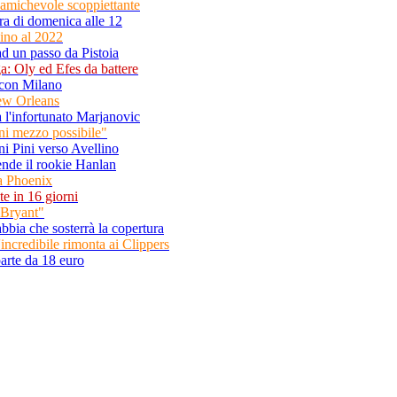
'amichevole scoppiettante
ara di domenica alle 12
sino al 2022
d un passo da Pistoia
ga: Oly ed Efes da battere
t con Milano
New Orleans
 l'infortunato Marjanovic
i mezzo possibile"
 Pini verso Avellino
rende il rookie Hanlan
a Phoenix
te in 16 giorni
 Bryant"
abbia che sosterrà la copertura
l'incredibile rimonta ai Clippers
parte da 18 euro