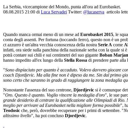
La Serbia, vicecampione del Mondo, punta all'ora ad Eurobasket.
08.08.2015 21:00 di
Luca Servadei
Twitter:
@lucaserva
articolo lett
Quando manca ormai meno di un mese ad
Eurobasket 2015
, le squ
conta degli assenti. Per fortuna (toccando ferro), questo non è un pr
ct azzurro è un'altra vecchia conoscenza della nostra
Serie A
come
A
infatti, ora siede sulla panchina della nazionale serba con la quale si
potrà contare sui chili e sui centimetri del suo gigante
Boban Marjan
hanno impedito all'ex lungo della
Stella Rossa
di prendere parte alla
"
Sono dispiaciuto per quanto è accaduto. Volevo davvero giocare con 
coach Djordjevic. Ma alla fine non è dipeso da me. Sin dal primo gior
sono certo che saranno in grado di raggiungere la zona medaglia qua
Nonostante l'assenza del suo centrone,
Djordjevic
si è comunque detto
"
Oro. Questo è quanto. Voglio vincere la medaglia d'oro
", le sue par
grande desiderio di centrare la qualificazione alle Olimpiadi di Rio.
meglio per arrivare ad Eurobasket nella migliore forma possibile
", h
Teodosic
che, però, dovrebbe recuperare per i primi di settembre. "
No
altissimo livello
", ha poi concluso
Djordjevic
.