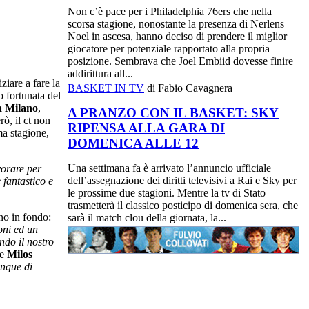
Non c’è pace per i Philadelphia 76ers che nella
scorsa stagione, nonostante la presenza di Nerlens
Noel in ascesa, hanno deciso di prendere il miglior
giocatore per potenziale rapportato alla propria
posizione. Sembrava che Joel Embiid dovesse finire
addirittura all...
iare a fare la
BASKET IN TV
di Fabio Cavagnera
 fortunata del
a Milano
,
A PRANZO CON IL BASKET: SKY
ò, il ct non
RIPENSA ALLA GARA DI
ma stagione,
DOMENICA ALLE 12
Una settimana fa è arrivato l’annuncio ufficiale
vorare per
dell’assegnazione dei diritti televisivi a Rai e Sky per
 fantastico e
le prossime due stagioni. Mentre la tv di Stato
trasmetterà il classico posticipo di domenica sera, che
ino in fondo:
sarà il match clou della giornata, la...
ni ed un
ndo il nostro
he
Milos
unque di