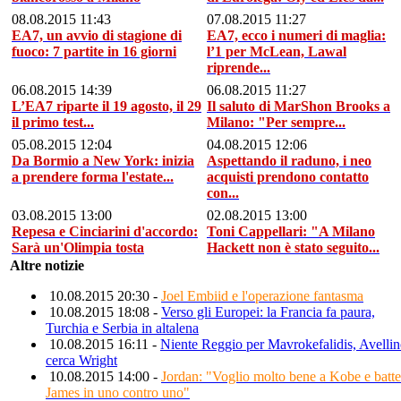
08.08.2015 11:43
07.08.2015 11:27
EA7, un avvio di stagione di
EA7, ecco i numeri di maglia:
fuoco: 7 partite in 16 giorni
l’1 per McLean, Lawal
riprende...
06.08.2015 14:39
06.08.2015 11:27
L’EA7 riparte il 19 agosto, il 29
Il saluto di MarShon Brooks a
il primo test...
Milano: "Per sempre...
05.08.2015 12:04
04.08.2015 12:06
Da Bormio a New York: inizia
Aspettando il raduno, i neo
a prendere forma l'estate...
acquisti prendono contatto
con...
03.08.2015 13:00
02.08.2015 13:00
Repesa e Cinciarini d'accordo:
Toni Cappellari: "A Milano
Sarà un'Olimpia tosta
Hackett non è stato seguito...
Altre notizie
10.08.2015 20:30 -
Joel Embiid e l'operazione fantasma
10.08.2015 18:08 -
Verso gli Europei: la Francia fa paura,
Turchia e Serbia in altalena
10.08.2015 16:11 -
Niente Reggio per Mavrokefalidis, Avelli
cerca Wright
10.08.2015 14:00 -
Jordan: "Voglio molto bene a Kobe e batte
James in uno contro uno"