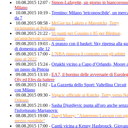
10.08.2015 12:07 -
Simon-Lafayette, un giorno in biancorosso
Milano
10.08.2015 10:19 -
Trentino: Milano 'irriconoscibile', un merc
da 7
10.08.2015 08:58 -
McGee tra Lakers e Mavericks, Terry
vicinissimo ai Pelicans
09.08.2015 21:22 -
91 punti per Cousins e 85 per Bledsoe,
un'amichevole scoppiettante
09.08.2015 19:03 -
A pranzo con il basket: Sky ripensa alla ga
di domenica alle 12
09.08.2015 17:00 -
L'NBA rinnova il contratto con gli arbitri
sino al 2022
09.08.2015 15:24 -
Oriakhi vicino a Capo d’Orlando, Moore 
un passo da Pistoia
09.08.2015 13:10 -
EA7, il borsino delle avversarie di Euroleg
Oly ed Efes da battere
09.08.2015 11:02 -
La Gazzetta dello Sport: Valtellina Circuit
con Milano
09.08.2015 09:30 -
Vujacic ufficiale ai Knicks, Terry verso 
Orleans
08.08.2015 21:00 -
Sasha Djordjevic punta all'oro anche senz
l'infortunato Marjanovic
08.08.2015 19:00 -
Daryl Morey: "Aiuteremo Lawson con og
mezzo possibile"
08.08.2015 17:00 -
Cantù vicina a Kenny Hasbrouck, Giovan