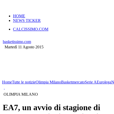
VERSIONE MOBILE
HOME
NEWS TICKER
CALCISSIMO.COM
basketissimo.com
Martedì 11 Agosto 2015
Home
Tutte le notizie
Olimpia Milano
Basketmercato
Serie A
Eurolega
N
OLIMPIA MILANO
EA7, un avvio di stagione di