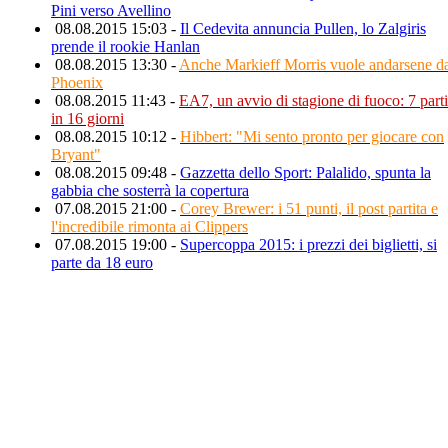
Pini verso Avellino
08.08.2015 15:03 -
Il Cedevita annuncia Pullen, lo Zalgiris
prende il rookie Hanlan
08.08.2015 13:30 -
Anche Markieff Morris vuole andarsene d
Phoenix
08.08.2015 11:43 -
EA7, un avvio di stagione di fuoco: 7 parti
in 16 giorni
08.08.2015 10:12 -
Hibbert: "Mi sento pronto per giocare con
Bryant"
08.08.2015 09:48 -
Gazzetta dello Sport: Palalido, spunta la
gabbia che sosterrà la copertura
07.08.2015 21:00 -
Corey Brewer: i 51 punti, il post partita e
l'incredibile rimonta ai Clippers
07.08.2015 19:00 -
Supercoppa 2015: i prezzi dei biglietti, si
parte da 18 euro