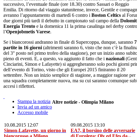
successivo, l’eventuale finale (ore 18.30) contro Sassari o Reggio
Emilia. Di ritorno dal viaggio statunitense, invece, Gentile e compagn
avranno l’appuntamento di martedì 6 contro i
Boston Celtics
al Foru
due giorni più tardi il debutto in campionato sul campo della
Dolomit
Energia Trento
e la domenica 11 la prima casalinga nel derby contr
l’
Openjobmetis Varese
.
Se i biancorossi andranno in finale di Supercoppa, dunque, saranno
7
partite in 16 giorni
(altrimenti saranno 6, visto che non c’è la finalin
del 3° posto nel primo trofeo della stagione), per un inizio anno subit
pieno di eventi. E, a questo, va aggiunto il fatto che i
nazionali
(Genti
Cinciarini, Simon e Lafayette) si aggregheranno solo pochi giorni pr
dell’evento di Torino, visto che gli Europei 2015 finiranno il 20
settembre. Non un inizio semplice di stagione, a maggior ragione per
una squadra completamente nuova, ma su cui saranno comunque sub
accesi i riflettori.
Stampa la notizia
Altre notizie - Olimpia Milano
Invia ad un amico
Accesso mobile
10.08.2015 12:07
09.08.2015 13:10
Simon-Lafayette, un giorno in
EA7, il borsino delle avversarie
biancorosso a Milano
di Eurolega: Oly ed Efes da...