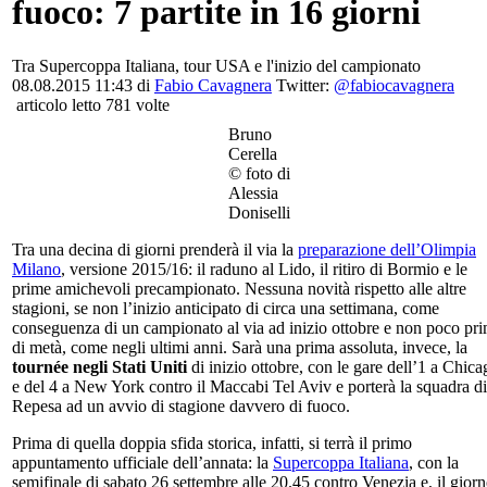
fuoco: 7 partite in 16 giorni
Tra Supercoppa Italiana, tour USA e l'inizio del campionato
08.08.2015 11:43 di
Fabio Cavagnera
Twitter:
@fabiocavagnera
articolo letto 781 volte
Bruno
Cerella
© foto di
Alessia
Doniselli
Tra una decina di giorni prenderà il via la
preparazione dell’Olimpia
Milano
, versione 2015/16: il raduno al Lido, il ritiro di Bormio e le
prime amichevoli precampionato. Nessuna novità rispetto alle altre
stagioni, se non l’inizio anticipato di circa una settimana, come
conseguenza di un campionato al via ad inizio ottobre e non poco pr
di metà, come negli ultimi anni. Sarà una prima assoluta, invece, la
tournée negli Stati Uniti
di inizio ottobre, con le gare dell’1 a Chica
e del 4 a New York contro il Maccabi Tel Aviv e porterà la squadra di
Repesa ad un avvio di stagione davvero di fuoco.
Prima di quella doppia sfida storica, infatti, si terrà il primo
appuntamento ufficiale dell’annata: la
Supercoppa Italiana
, con la
semifinale di sabato 26 settembre alle 20.45 contro Venezia e, il gior