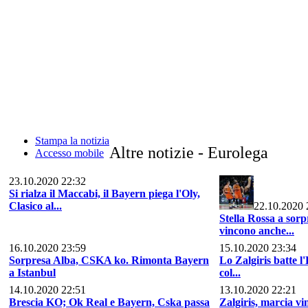
Stampa la notizia
Altre notizie - Eurolega
Accesso mobile
23.10.2020 22:32
Si rialza il Maccabi, il Bayern piega l'Oly,
Clasico al...
22.10.2020 
Stella Rossa a sor
vincono anche...
16.10.2020 23:59
15.10.2020 23:34
Sorpresa Alba, CSKA ko. Rimonta Bayern
Lo Zalgiris batte l'
a Istanbul
col...
14.10.2020 22:51
13.10.2020 22:21
Brescia KO; Ok Real e Bayern, Cska passa
Zalgiris, marcia vi