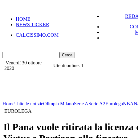
REDA
HOME
NEWS TICKER
CO
CALCISSIMO.COM
Venerdì 30 ottobre
Utenti online: 1
2020
Home
Tutte le notizie
Olimpia Milano
Serie A
Serie A2
Eurolega
NBA
N
EUROLEGA
Il Pana vuole ritirata la licenza