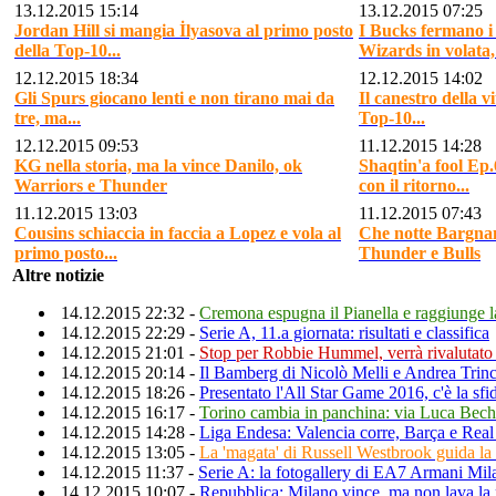
13.12.2015 15:14
13.12.2015 07:25
Jordan Hill si mangia İlyasova al primo posto
I Bucks fermano i
della Top-10...
Wizards in volata, 
12.12.2015 18:34
12.12.2015 14:02
Gli Spurs giocano lenti e non tirano mai da
Il canestro della v
tre, ma...
Top-10...
12.12.2015 09:53
11.12.2015 14:28
KG nella storia, ma la vince Danilo, ok
Shaqtin'a fool Ep.
Warriors e Thunder
con il ritorno...
11.12.2015 13:03
11.12.2015 07:43
Cousins schiaccia in faccia a Lopez e vola al
Che notte Bargna
primo posto...
Thunder e Bulls
Altre notizie
14.12.2015 22:32 -
Cremona espugna il Pianella e raggiunge la 
14.12.2015 22:29 -
Serie A, 11.a giornata: risultati e classifica
14.12.2015 21:01 -
Stop per Robbie Hummel, verrà rivalutato 
14.12.2015 20:14 -
Il Bamberg di Nicolò Melli e Andrea Trinc
14.12.2015 18:26 -
Presentato l'All Star Game 2016, c'è la sf
14.12.2015 16:17 -
Torino cambia in panchina: via Luca Bechi
14.12.2015 14:28 -
Liga Endesa: Valencia corre, Barça e Real
14.12.2015 13:05 -
La 'magata' di Russell Westbrook guida l
14.12.2015 11:37 -
Serie A: la fotogallery di EA7 Armani Mi
14.12.2015 10:07 -
Repubblica: Milano vince, ma non lava la