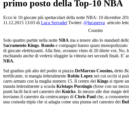
primo posto della Top-10 NBA
Ecco le 10 giocate più spettacolari della notte NBA: 10 dicembre 201
11.12.2015 13:03 di
Luca Servadei
Twitter:
@lucaserva
articolo lett
Cousins
Solo quattro partite nella notte
NBA
ma a tenere alto lo standard dell
Sacramento Kings
.
Rondo
e compagni hanno quasi monopolizzato 
di giocate elettrizzanti. Alla fine, avranno vinto di 20 direte voi. No, 
rischiando anche di vedersi sfuggire la vittoria nei secondi finali. E'
NBA
.
Sul gradino più alto del podio si piazza
DeMarcus Cousins,
detto
Bo
terrificante, si mangia letteralmente
Robin Lopez
nei cui occhi si può 
carro armato con la maglia numero 15. Il centro dei
Kings
si ripete a
manda letteralmente a scuola
Kristaps Porzingis
(forse con un mezzo 
punti facili facii nel canestro dei
Knicks
. In mezzo alle due magie del
troviamo il canestro da centrocampo di
Chris
Paul
che, a cronometro 
una comoda tripla che si adagia come una piuma nel canestro dei
Bul