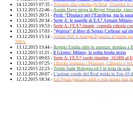
14.12.2015 07:35 -
Tornano alla vittoria gli Heat, Thunder in
13.12.2015 22:46 -
Austin Daye piega la Reyer Venezia, vincon
13.12.2015 20:51 -
Proli: “Dispiace per l’Eurolega, ma la squ
13.12.2015 20:34 -
Serie A: le pagelle di EA7 Armani Milan
13.12.2015 19:53 -
Serie A: l’EA7 riparte, comoda vittoria c
13.12.2015 17:03 -
"Warrior" il libro di Sergio Cerbone sul ri
13.12.2015 15:14 -
Jordan Hill si mangia İlyasova al primo po
NBA
13.12.2015 13:44 -
Reggio Emilia oltre le assenze: domina a B
13.12.2015 11:21 -
Il Giorno: Milano, la solita brutta storia
13.12.2015 09:03 -
Serie A: l’EA7 vuole ripartire, 10.000 al
13.12.2015 07:25 -
I Bucks fermano i Warriors, Clippers e Wiz
12.12.2015 22:23 -
Trento batte Bologna ed è in testa da sola
12.12.2015 20:07 -
L'azione corale del Real guida la Top-10
12.12.2015 18:34 -
Gli Spurs giocano lenti e non tirano mai da