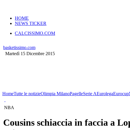
VERSIONE MOBILE
HOME
NEWS TICKER
CALCISSIMO.COM
basketissimo.com
Martedì 15 Dicembre 2015
Home
Tutte le notizie
Olimpia Milano
Pagelle
Serie A
Eurolega
Eurocup
NBA
Cousins schiaccia in faccia a Lo