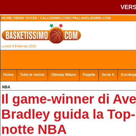
VERS
HOME
NEWS TICKER
CALCISSIMO.COM
PALLAVOLISSIMO.COM
Lunedì 8 Febbraio 2016
Home
Tutte le notizie
Olimpia Milano
Pagelle
Serie A
Euroleg
NBA
Il game-winner di Ave
Bradley guida la Top-
notte NBA