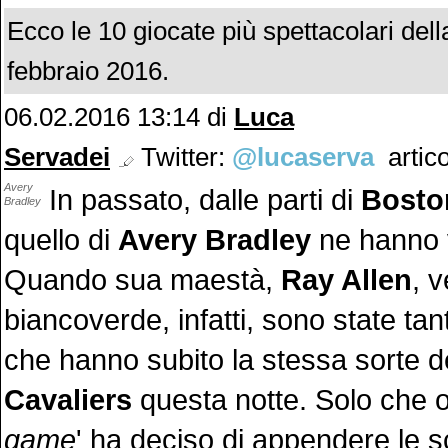
Ecco le 10 giocate più spettacolari del
febbraio 2016.
06.02.2016 13:14 di
Luca
Servadei
Twitter:
@lucaserva
artico
Avery
In passato, dalle parti di
Bosto
Bradley
quello di
Avery Bradley
ne hanno v
Quando sua maestà,
Ray Allen
, v
biancoverde, infatti, sono state ta
che hanno subito la stessa sorte d
Cavaliers
questa notte. Solo che o
game
' ha deciso di appendere le s